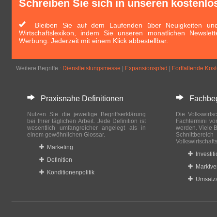
Schreiben Sie sich in unseren kostenlo
Bleiben Sie auf dem Laufenden über Neuigkeiten und 
Wirtschaftslexikon, indem Sie unseren monatlichen Newslett
Werbung. Jederzeit mit einem Klick abbestellbar.
Weitere Begriffe :
Dienstleistungsmesse
|
Expansionspfad
|
Fortfallende Kos
Praxisnahe Definitionen
Fachbegri
Nutzen Sie die jeweilige Begriffserklärung
Die Volkswirtsc
bei Ihrer täglichen Arbeit. Jede Definition ist
Fachtermini vo
wesentlich umfangreicher angelegt als in
werden. Viele B
einem gewöhnlichen Glossar.
Schnittberei
Volkswirtschaft
Marketing
Investit
Definition
Marktve
Konditionenpolitik
Umsatzs