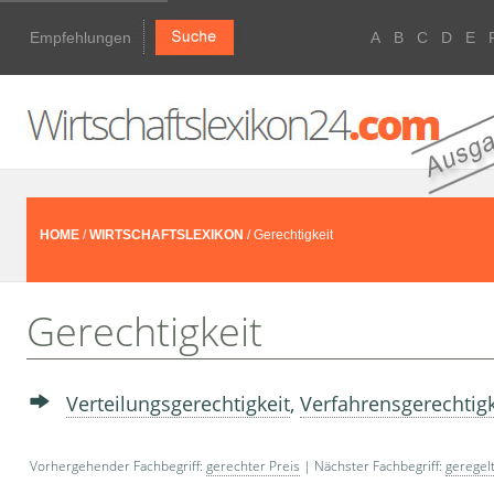
Empfehlungen
A
B
C
D
E
HOME
/
WIRTSCHAFTSLEXIKON
/ Gerechtigkeit
Gerechtigkeit
Verteilungsgerechtigkeit
,
Verfahrensgerechtigk
Vorhergehender Fachbegriff:
gerechter Preis
| Nächster Fachbegriff:
geregel