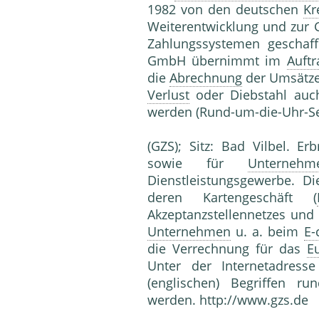
1982 von den deutschen
Kr
Weiterentwicklung und zur 
Zahlungssystemen geschaf
GmbH übernimmt im
Auftr
die
Abrechnung
der Umsätze
Verlust
oder Diebstahl auch
werden (Rund-um-die-Uhr-Se
(GZS); Sitz: Bad Vilbel. Er
sowie für
Unternehm
Dienstleistungsgewerbe. D
deren Kartengeschäft (
Akzeptanzstellennetzes und 
Unternehmen
u. a. beim
E-
die Verrechnung für das
E
Unter der Internetadress
(englischen) Begriffen r
werden. http://www.gzs.de