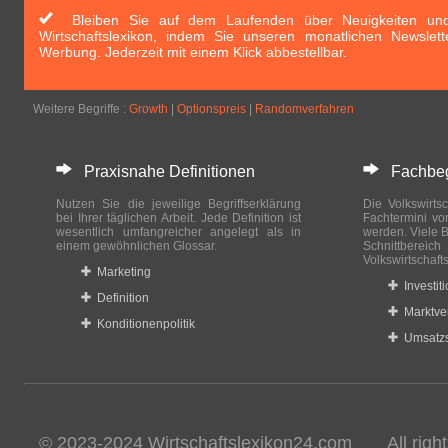
Bleiben Sie auf dem Laufenden über Neuigkeiten und 
Wirtschaftslexikon, indem Sie unseren monatlichen Newslett
Werbung. Jederzeit mit einem Klick abbestellbar.
Weitere Begriffe :
Growth
|
Optionspreis
|
Randomverfahren
Praxisnahe Definitionen
Fachbegri
Nutzen Sie die jeweilige Begriffserklärung
Die Volkswirtsc
bei Ihrer täglichen Arbeit. Jede Definition ist
Fachtermini vo
wesentlich umfangreicher angelegt als in
werden. Viele B
einem gewöhnlichen Glossar.
Schnittberei
Volkswirtschaft
Marketing
Investit
Definition
Marktve
Konditionenpolitik
Umsatzs
© 2023-2024 Wirtschaftslexikon24.com All rights