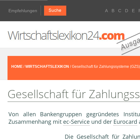
Empfehlungen
A
B
C
D
E
HOME
/
WIRTSCHAFTSLEXIKON
/ Gesellschaft für Zahlungssysteme (GZS)
Gesellschaft für Zahlungs
Von allen Bankengruppen gegründetes Institut
Zusammenhang mit
ec-Service
und der
Eurocard
a
Die
Gesellschaft für Zahlu