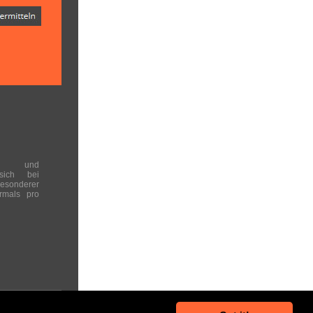
en und
 sich bei
onderer
rmals pro