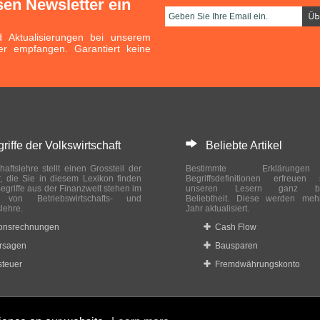
sen Newsletter ein
Aktualisierungen bei unserem
er empfangen. Garantiert keine
ffe der Volkswirtschaft
Beliebte Artikel
haftslehre stellt einen Grossteil der
Bestimmte Erklärung
r, die Sie in diesem Lexikon finden
Begriffsdefinitionen erfreuen
egriffe aus der Finanzwelt stehen im
unseren Lesern ganz bes
ch von Betriebswirtschafts- und
Beliebtheit. Diese werden meh
slehre.
Jahr aktualisiert.
ionsrechnungen
Cash Flow
rsagen
Bausparen
teuer
Fremdwährungskonto