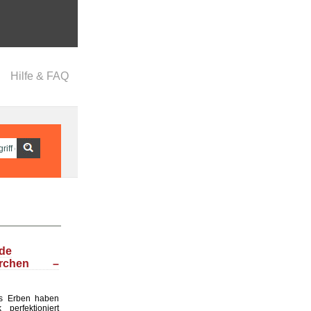
Hilfe & FAQ
nde
ärchen –
s Erben haben
perfektioniert