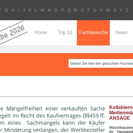
F
G
H
I
J
K
L
M
N
O
P
Q
R
S
T
U
V
W
X
Y
Z
Home
Top 10
Fachbereiche
News
ie Mängelfreiheit einer verkauften Sache
Kollabier
Medienm
egelt im Recht des
Kaufvertrag
es (§§459 ff.
ANSAGE
egen eines Sachmangels kann der
Käufer
Münchhausen
er
Minderung
verlangen, der Werkbesteller
ihr Handwerk 