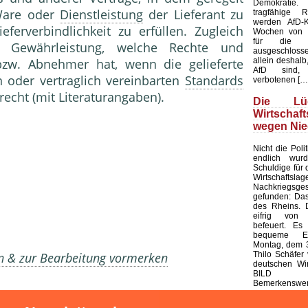
Demokratie
are oder
Dienstleistung
der Lieferant zu
tragfähige R
werden AfD-K
ferverbindlichkeit zu erfüllen. Zugleich
Wochen von d
für die K
 Gewährleistung, welche Rechte und
ausgeschloss
allein deshalb,
zw. Abnehmer hat, wenn die gelieferte
AfD sind, 
n oder vertraglich vereinbarten
Standards
verbotenen […
echt (mit Literaturangaben).
Die L
Wirtschaf
wegen Nie
Nicht die Polit
endlich wur
Schuldige für 
Wirtschaf
Nachkriegsges
gefunden: Das
des Rheins. 
eifrig von
befeuert. Es 
bequeme Er
Montag, dem 3
Thilo Schäfer 
en & zur Bearbeitung vormerken
deutschen Wir
BILD
Bemerkenswert