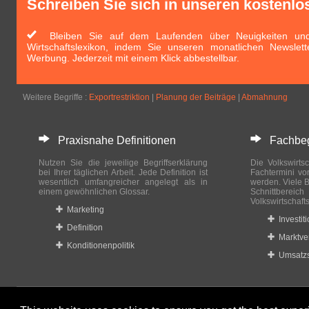
Schreiben Sie sich in unseren kostenlo
Bleiben Sie auf dem Laufenden über Neuigkeiten und 
Wirtschaftslexikon, indem Sie unseren monatlichen Newslett
Werbung. Jederzeit mit einem Klick abbestellbar.
Weitere Begriffe :
Exportrestriktion
|
Planung der Beiträge
|
Abmahnung
Praxisnahe Definitionen
Fachbegri
Nutzen Sie die jeweilige Begriffserklärung
Die Volkswirtsc
bei Ihrer täglichen Arbeit. Jede Definition ist
Fachtermini vo
wesentlich umfangreicher angelegt als in
werden. Viele B
einem gewöhnlichen Glossar.
Schnittberei
Volkswirtschaft
Marketing
Investit
Definition
Marktve
Konditionenpolitik
Umsatzs