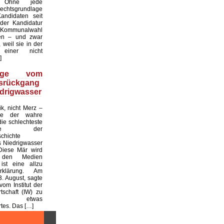
. Ohne jede
echtsgrundlage
andidaten seit
er Kandidatur
ommunalwahl
en – und zwar
 weil sie in der
einer nicht
]
üge vom
tsrückgang
drigwasser
ik, nicht Merz –
de der wahre
die schlechteste
tslage der
chichte
 Niedrigwasser
Diese Mär wird
 den Medien
ist eine allzu
klärung. Am
. August, sagte
vom Institut der
tschaft (IW) zu
 etwas
es. Das […]