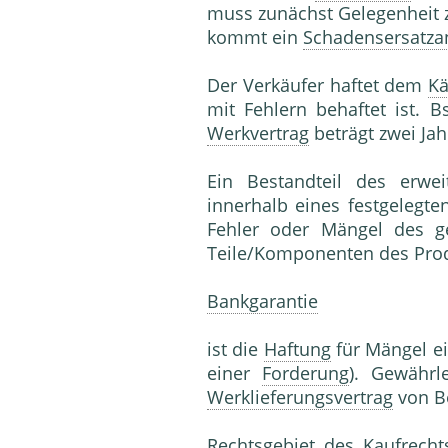
muss zunächst Gelegenheit 
kommt ein
Schadensersatza
Der Verkäufer haftet dem
Kä
mit Fehlern behaftet ist. B
Werkvertrag
beträgt zwei Jah
Ein Bestandteil des erwei
innerhalb eines festgelegt
Fehler oder Mängel des ge
Teile/Komponenten des Prod
Bankgarantie
ist die
Haftung
für Mängel ei
einer
Forderung
). Gewährl
Werklieferungsvertrag
von B
Rechtsgebiet des
Kaufrecht