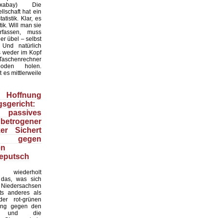
:Pixabay) Die
lschaft hat ein
tistik. Klar, es
ik. Will man sie
erfassen, muss
r übel – selbst
 Und natürlich
 weder im Kopf
Taschenrechner
oden holen.
t es mittlerweile
Hoffnung
sgericht:
 passives
 betrogener
ker Sichert
 gegen
en
eputsch
 wiederholt
, das, was sich
Niedersachsen
hts anderes als
er rot-grünen
ung gegen den
at und die