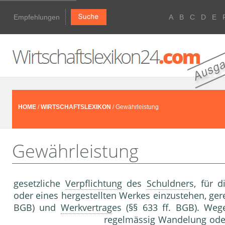
Empfehlungen
A
B
C
D
E
HOME
/
WIRTSCHAFTSLEXIKON
/ Gewährleistung
Gewährleistung
gesetzliche
Verpflichtung
des
Schuldner
s, für d
oder eines hergestellten Werkes einzustehen, ger
BGB) und
Werkvertrag
es (§§ 633 ff. BGB). W
regelmässig
Wandelung
od