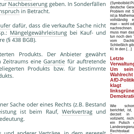
zur
Nachbesserung
geben. In Sonderfällen
(Symbolbild
deutsche Gesel
nspruch
in Betracht.
Problem mit Sta
ist ja Mathemat
vollständig 
man – wohl ode
ufer
dafür, dass die verkaufte Sache nicht
nachrechnen.
sp.:
Mängelgewährleistung
bei Kauf- und
muss man das
tun noch den 
re (§ 438 BGB).
vom Dachb
Schließlich gib
KI. In den […]
terten Produkts. Der Anbieter gewährt
Letzte 
en Zeitraums eine
Garantie
für auftretende
Verwaltung
liegerten Produkts bzw. für bestimmte
Um sein
Wahlrecht
ukts.
AfD-Politi
klagt
linksgrün
Demokrati
ner Sache oder eines Rechts (z.B. Bestand
Wie schon
berichtet, ist
eistung ist beim Rauf,
Werkvertrag
und
derzeit in 
edeutung.
vollzieht, nic
ein Putsch d
Landesregier
Rechtssta
s und anderer Verträge, in dem geregelt