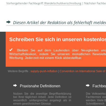
Vorhergehender Fachbegriff:
Wandelschuldverschreibung
| Nächster Fachbeg
Diesen Artikel der Redaktion als fehlerhaft meld
Schreiben Sie sich in unseren kostenlo
Bleiben Sie auf dem Laufenden über Neuigkeiten und 
Wirtschaftslexikon, indem Sie unseren monatlichen Newslett
Werbung. Jederzeit mit einem Klick abbestellbar.
Weitere Begriffe :
supply-push-inflation
|
Convention on International Sale o
Praxisnahe Definitionen
Fachbegri
Nutzen Sie die jeweilige Begriffserklärung
Die Volkswirtsc
bei Ihrer täglichen Arbeit. Jede Definition ist
Fachtermini vo
wesentlich umfangreicher angelegt als in
werden. Viele B
einem gewöhnlichen Glossar.
Schnittberei