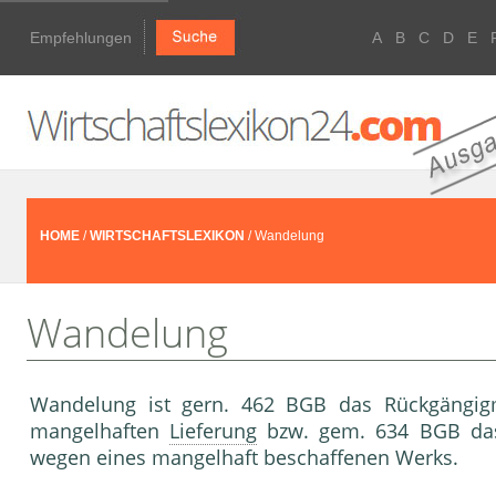
Empfehlungen
A
B
C
D
E
HOME
/
WIRTSCHAFTSLEXIKON
/ Wandelung
Wandelung
Wandelung ist gern. 462 BGB das Rückgängi
mangelhaften
Lieferung
bzw. gem. 634 BGB da
wegen eines mangelhaft beschaffenen Werks.