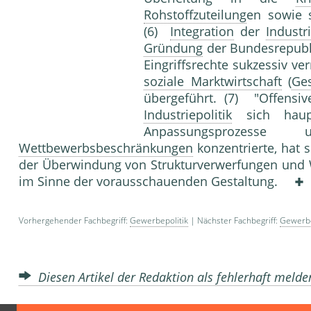
Rohstoffzuteilung
en sowie s
(6)
Integration
der
Industr
Gründung
der Bundesrepubli
Eingriffsrechte sukzessiv ve
soziale Marktwirtschaft
(
Ge
übergeführt. (7) "Offensi
Industriepolitik
sich haupt
Anpassungsprozes
Wettbewerbsbeschränkungen
konzentrierte, hat s
der Überwindung von Strukturverwerfungen und 
im Sinne der vorausschauenden Gestaltung.
Vorhergehender Fachbegriff:
Gewerbepolitik
| Nächster Fachbegriff:
Gewerb
Diesen Artikel der Redaktion als fehlerhaft meld