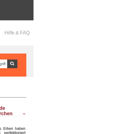
Hilfe & FAQ
nde
ärchen –
s Erben haben
perfektioniert