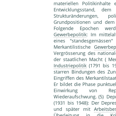
materiellen Politikinhalt
Entwicklungsstand, dem t
Strukturänderungen, po
Grundpositionen und dem 
Folgende Epochen werd
Gewerbepolitik
: Im mittela
eines "standesgemässen
Merkantilistische
Gewerbepo
Vergrösserung des nationa
der staatlichen Macht ( Mer
Industriepolitik
(1791 bis 19
starren Bindungen des Zunf
Eingriffen des Merkantilstaa
Er bildet die Phase punktuel
Einwirkung von Repa
Wiederaufschwung. (5) De
(1931 bis 1948): Der Depr
und später mit
Arbeitsb
Überleitung in die
Kr