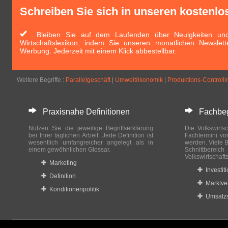
Schreiben Sie sich in unseren kostenlo
Bleiben Sie auf dem Laufenden über Neuigkeiten und 
Wirtschaftslexikon, indem Sie unseren monatlichen Newslett
Werbung. Jederzeit mit einem Klick abbestellbar.
Weitere Begriffe :
Parallelgeschäft
|
Umweltökonomik
|
Produktions-Controlli
Praxisnahe Definitionen
Fachbegri
Nutzen Sie die jeweilige Begriffserklärung
Die Volkswirtsc
bei Ihrer täglichen Arbeit. Jede Definition ist
Fachtermini vo
wesentlich umfangreicher angelegt als in
werden. Viele B
einem gewöhnlichen Glossar.
Schnittberei
Volkswirtschaft
Marketing
Investit
Definition
Marktve
Konditionenpolitik
Umsatzs