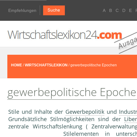
Empfehlungen
A
B
C
D
E
HOME
/
WIRTSCHAFTSLEXIKON
/ gewerbepolitische Epochen
gewerbepolitische Epoch
Stile und Inhalte der
Gewerbepolitik
und
Industr
Grundsätzliche Stilmöglichkeiten sind der
Libe
zentrale Wirtschaftslenkung ( Zentralverwaltu
Stilelementen in untersc