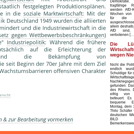
Demokratie
taatlich festgelegten Produktionsplänen.
tragfähige R
werden AfD-K
ie
in die
soziale Marktwirtschaft
: Mit der
Wochen von d
für die K
k Deutschland 1949 wurden die alliierten
ausgeschloss
allein deshalb,
rmindert und die Industriewirtschaft in die
AfD sind, 
setz gegen Wettbewerbsbeschränkungen
)
verbotenen […
ve"
Industriepolitik
: Während die frühere
Die L
sächlich auf die Erleichterung der
Wirtschaf
wegen Nie
se und die Bekämpfung von
ie seit Beginn der 70er Jahre mit dem Ziel
Nicht die Polit
endlich wur
Wachstumsbarrieren offensiven Charakter
Schuldige für 
Wirtschaf
Nachkriegsges
gefunden: Das
des Rheins. 
eifrig von
erecht
befeuert. Es 
bequeme Er
Montag, dem 3
Thilo Schäfer 
deutschen Wir
en & zur Bearbeitung vormerken
BILD
Bemerkenswert