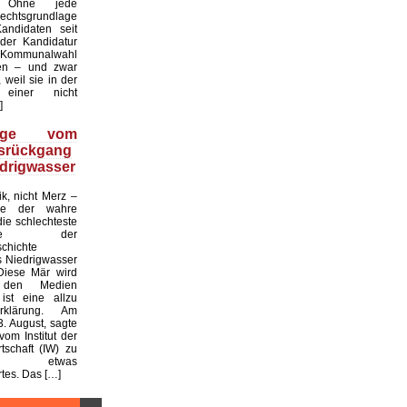
. Ohne jede
echtsgrundlage
andidaten seit
er Kandidatur
ommunalwahl
en – und zwar
 weil sie in der
einer nicht
]
üge vom
tsrückgang
drigwasser
ik, nicht Merz –
de der wahre
die schlechteste
tslage der
chichte
 Niedrigwasser
Diese Mär wird
 den Medien
ist eine allzu
klärung. Am
. August, sagte
vom Institut der
tschaft (IW) zu
 etwas
es. Das […]