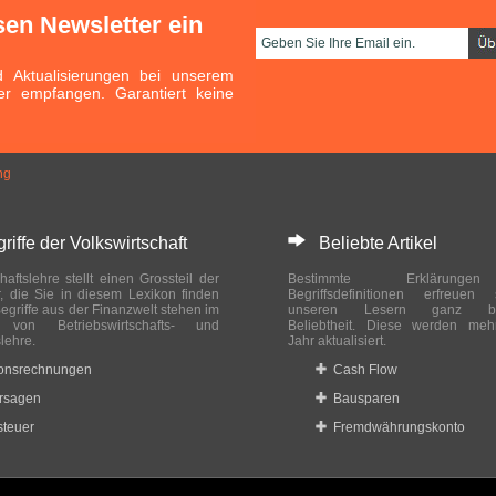
sen Newsletter ein
Aktualisierungen bei unserem
er empfangen. Garantiert keine
ng
ffe der Volkswirtschaft
Beliebte Artikel
haftslehre stellt einen Grossteil der
Bestimmte Erklärung
r, die Sie in diesem Lexikon finden
Begriffsdefinitionen erfreuen
egriffe aus der Finanzwelt stehen im
unseren Lesern ganz bes
ch von Betriebswirtschafts- und
Beliebtheit. Diese werden meh
slehre.
Jahr aktualisiert.
ionsrechnungen
Cash Flow
rsagen
Bausparen
teuer
Fremdwährungskonto