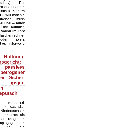
:Pixabay) Die
lschaft hat ein
tistik. Klar, es
ik. Will man sie
erfassen, muss
r übel – selbst
 Und natürlich
 weder im Kopf
Taschenrechner
oden holen.
t es mittlerweile
Hoffnung
sgericht:
 passives
 betrogener
ker Sichert
 gegen
en
eputsch
 wiederholt
, das, was sich
Niedersachsen
hts anderes als
er rot-grünen
ung gegen den
at und die