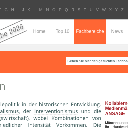
F
G
H
I
J
K
L
M
N
O
P
Q
R
S
T
U
V
W
X
Y
Z
Home
Top 10
Fachbereiche
News
en
iepolitik
in der historischen
Entwicklung
.
Kollabier
Medienm
ralismus
, der
Interventionismus
und die
ANSAGE
ngswirtschaft), wobei Kombinationen von
Münchhausen
hiedlicher
Intensität
Vorkommen. Die
ihr Handwerk 