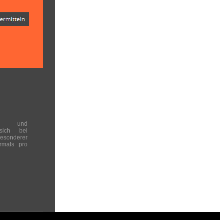
en und
 sich bei
onderer
rmals pro