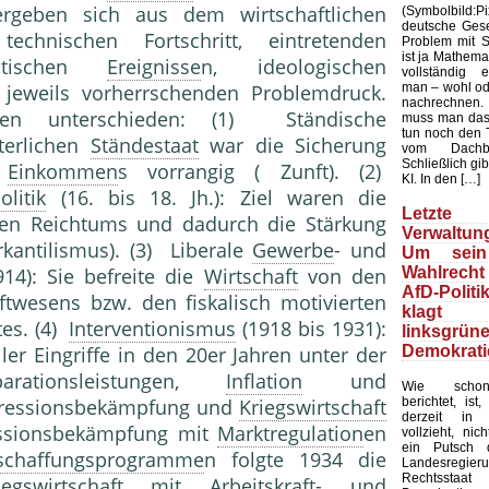
e ergeben sich aus dem wirtschaftlichen
(Symbolbild
deutsche Gesel
echnischen Fortschritt, eintretenden
Problem mit Sta
ist ja Mathemat
litischen
Ereignisse
n, ideologischen
vollständig 
man – wohl ode
jeweils vorherrschenden Problemdruck.
nachrechnen.
en unterschieden: (1) Ständische
muss man das
tun noch den 
lterlichen
Ständestaat
war die Sicherung
vom Dachb
Schließlich gib
"
Einkommen
s vorrangig ( Zunft). (2)
KI. In den […]
litik
(16. bis 18. Jh.): Ziel waren die
Letzte 
len Reichtums und dadurch die Stärkung
Verwaltung
kantilismus). (3) Liberale
Gewerbe
- und
Um sein
Wahlrecht
14): Sie befreite die
Wirtschaft
von den
AfD-Politi
twesens bzw. den fiskalisch motivierten
klagt
tes. (4)
Interventionismus
(1918 bis 1931):
linksgrün
Demokrati
ler Eingriffe in den 20er Jahren unter der
rationsleistungen,
Inflation
und
Wie schon
berichtet, ist
pressionsbekämpfung und
Kriegswirtschaft
derzeit in 
essionsbekämpfung mit
Marktregulation
en
vollzieht, nic
ein Putsch d
eschaffungsprogramme
n folgte 1934 die
Landesregier
Rechtssta
iegswirtschaft
mit Arbeitskraft- und