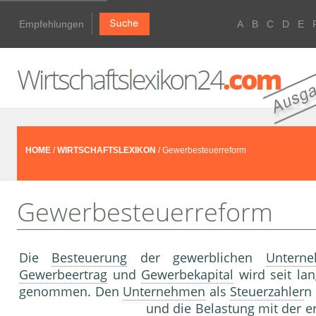
Empfehlungen
A
B
C
D
E
HOME
/
WIRTSCHAFTSLEXIKON
/ Gewerbesteuerreform
Gewerbesteuerreform
Die
Besteuerung
der gewerblichen
Untern
Gewerbeertrag
und
Gewerbekapital
wird seit la
genommen. Den
Unternehmen
als
Steuerzahler
n
und die
Belastung
mit der e