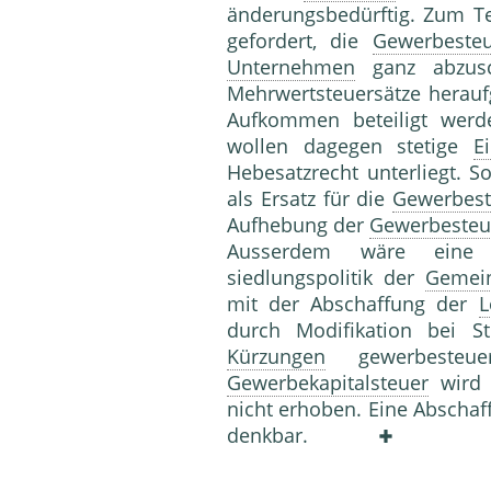
änderungsbedürftig. Zum Te
gefordert, die
Gewerbesteu
Unternehmen
ganz abzusch
Mehrwertsteuersätze herauf
Aufkommen beteiligt wer
wollen dagegen stetige
E
Hebesatzrecht unterliegt. S
als Ersatz für die
Gewerbest
Aufhebung der
Gewerbesteu
Ausserdem wäre eine
siedlungspolitik der
Gemei
mit der Abschaffung der
L
durch Modifikation bei St
Kürzungen
gewerbesteue
Gewerbekapitalsteuer
wird 
nicht erhoben. Eine Abscha
denkbar.