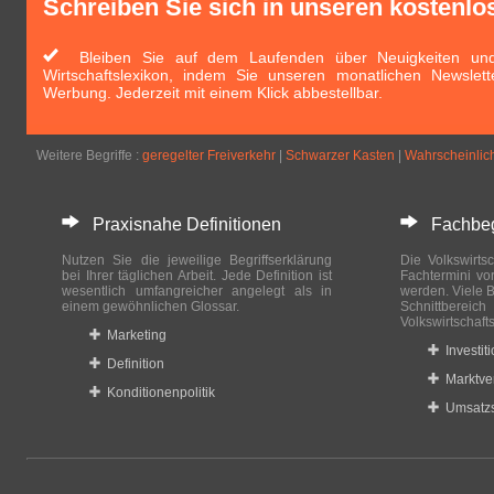
Schreiben Sie sich in unseren kostenlo
Bleiben Sie auf dem Laufenden über Neuigkeiten und 
Wirtschaftslexikon, indem Sie unseren monatlichen Newslett
Werbung. Jederzeit mit einem Klick abbestellbar.
Weitere Begriffe :
geregelter Freiverkehr
|
Schwarzer Kasten
|
Wahrscheinlich
Praxisnahe Definitionen
Fachbegri
Nutzen Sie die jeweilige Begriffserklärung
Die Volkswirtsc
bei Ihrer täglichen Arbeit. Jede Definition ist
Fachtermini vo
wesentlich umfangreicher angelegt als in
werden. Viele B
einem gewöhnlichen Glossar.
Schnittberei
Volkswirtschaft
Marketing
Investit
Definition
Marktve
Konditionenpolitik
Umsatzs