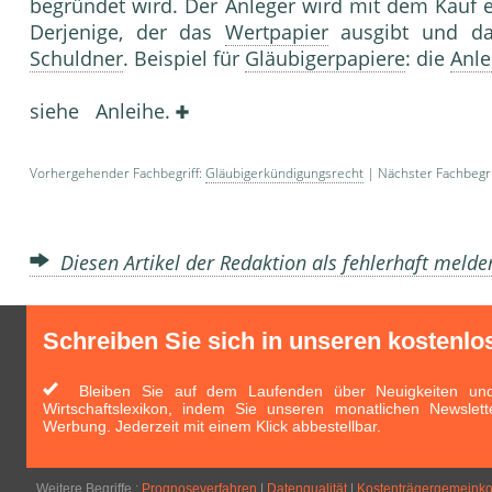
begründet wird. Der Anleger wird mit dem Kauf 
Derjenige, der das
Wertpapier
ausgibt und d
Schuldner
. Beispiel für
Gläubigerpapiere
: die
Anle
siehe Anleihe.
Vorhergehender Fachbegriff:
Gläubigerkündigungsrecht
| Nächster Fachbegri
Diesen Artikel der Redaktion als fehlerhaft meld
Schreiben Sie sich in unseren kostenlo
Bleiben Sie auf dem Laufenden über Neuigkeiten und 
Wirtschaftslexikon, indem Sie unseren monatlichen Newslett
Werbung. Jederzeit mit einem Klick abbestellbar.
Weitere Begriffe :
Prognoseverfahren
|
Datenqualität
|
Kostenträgergemeinko