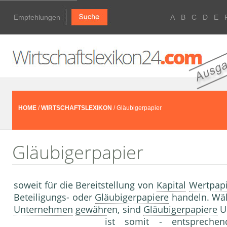
Empfehlungen
A
B
C
D
E
HOME
/
WIRTSCHAFTSLEXIKON
/ Gläubigerpapier
Gläubigerpapier
soweit für die Bereitstellung von
Kapital
Wertpap
Beteiligungs- oder
Gläubigerpapiere
handeln. Wäh
Unternehmen
gewähr
en, sind
Gläubigerpapiere
U
ist somit - entsprec