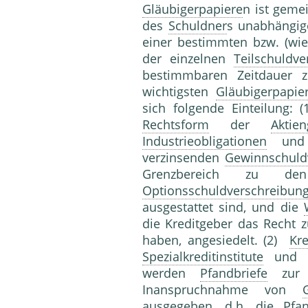
Gläubigerpapiere
n ist geme
des
Schuldner
s unabhängige
einer bestimmten bzw. (wie
der einzelnen
Teilschuldv
bestimmbaren Zeitdauer 
wichtigsten
Gläubigerpapie
sich folgende Einteilung:
Rechtsform
der
Aktien
Industrieobligationen
und d
verzinsenden
Gewinnschuld
Grenzbereich zu 
Optionsschuldverschreibun
ausgestattet sind, und die
die Kreditgeber das Recht
haben, angesiedelt. (2)
Kre
Spezialkreditinstitute
un
werden
Pfandbriefe
zu
Inanspruchnahme von
ausgegeben, d.h. die
Pfan