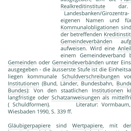
Realkreditinstitute
dar
Landesbanken/Girozentra
eigenen Namen und f
Kommunalobligationen
sind
der betreffenden
Kreditinsti
Gemeindeverbände
n auf
aufweisen. Wird eine
Anlei
einem Gemeindeverband 
Gemeinde
n oder
Gemeindeverbände
n unter Ein
ausgegeben - die äusserste Stufe ist die Einheit
liegen kommunale
Schuldverschreibungen
vor
Institutionen
(Bund, Länder, Bundesbahn,
Bunde
Bundes
): Von den staatlichen
Institutionen
kö
langfristige oder
Schatzanweisungen
als mittelfr
( Schuldformen). Literatur: Vormbaum,
Wiesbaden 1990, S. 339 ff.
Gläubigerpapiere
sind
Wertpapiere
, mit d