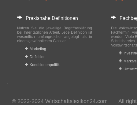
Praxisnahe Definitionen
Fachbegri
Nutzen Sie die jeweilige Begriffserklärung
Die Volkswirtsc
bei Ihrer täglichen Arbeit. Jede Definition ist
Fachtermini vo
wesentlich umfangreicher angelegt als in
werden. Viele B
einem gewöhnlichen Glossar.
Schnittberei
Volkswirtschaft
Marketing
Investit
Definition
Marktve
Konditionenpolitik
Umsatzs
© 2023-2024 Wirtschaftslexikon24.com All rights