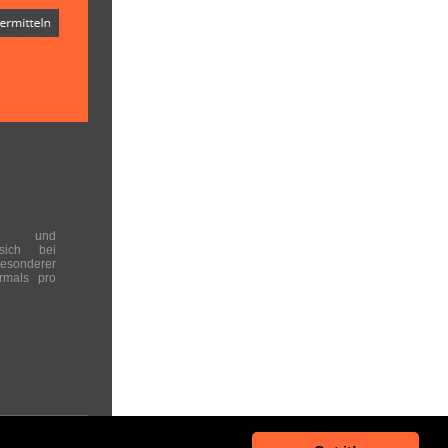
en und
 sich bei
onderer
rmals pro