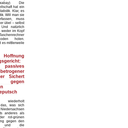
:Pixabay) Die
lschaft hat ein
tistik. Klar, es
ik. Will man sie
erfassen, muss
r übel – selbst
 Und natürlich
 weder im Kopf
Taschenrechner
oden holen.
t es mittlerweile
Hoffnung
sgericht:
 passives
 betrogener
ker Sichert
 gegen
en
eputsch
 wiederholt
, das, was sich
Niedersachsen
hts anderes als
er rot-grünen
ung gegen den
at und die