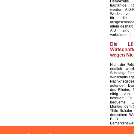
Demokratie
tragfähige R
werden AfD-K
Wochen von d
für die K
ausgeschloss
allein deshalb,
AfD sind, 
verbotenen […
Die L
Wirtschaf
wegen Nie
Nicht die Polit
endlich wur
Schuldige für 
Wirtschaf
Nachkriegsges
gefunden: Das
des Rheins. 
eifrig von
befeuert. Es 
bequeme Er
Montag, dem 3
Thilo Schäfer 
deutschen Wir
BILD
Bemerkenswert