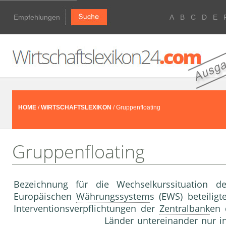
Empfehlungen
A
B
C
D
E
HOME
/
WIRTSCHAFTSLEXIKON
/ Gruppenfloating
Gruppenfloating
Bezeichnung für die Wechselkurssituation 
Europäischen
Währungssystem
s (EWS) beteilig
Interventionsverpflichtungen der
Zentralbank
en
Länder untereinander nur i