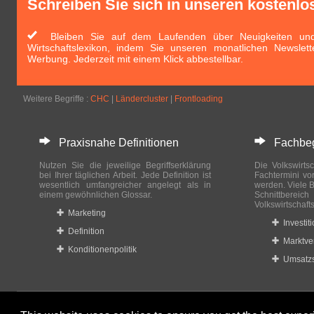
Schreiben Sie sich in unseren kostenlo
Bleiben Sie auf dem Laufenden über Neuigkeiten und 
Wirtschaftslexikon, indem Sie unseren monatlichen Newslett
Werbung. Jederzeit mit einem Klick abbestellbar.
Weitere Begriffe :
CHC
|
Ländercluster
|
Frontloading
Praxisnahe Definitionen
Fachbegri
Nutzen Sie die jeweilige Begriffserklärung
Die Volkswirtsc
bei Ihrer täglichen Arbeit. Jede Definition ist
Fachtermini vo
wesentlich umfangreicher angelegt als in
werden. Viele B
einem gewöhnlichen Glossar.
Schnittberei
Volkswirtschaft
Marketing
Investit
Definition
Marktve
Konditionenpolitik
Umsatzs