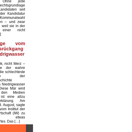
. Ohne jede
echtsgrundlage
andidaten seit
er Kandidatur
ommunalwahl
en – und zwar
 weil sie in der
einer nicht
]
üge vom
tsrückgang
drigwasser
ik, nicht Merz –
de der wahre
die schlechteste
tslage der
chichte
 Niedrigwasser
Diese Mär wird
 den Medien
ist eine allzu
klärung. Am
. August, sagte
vom Institut der
tschaft (IW) zu
 etwas
es. Das […]