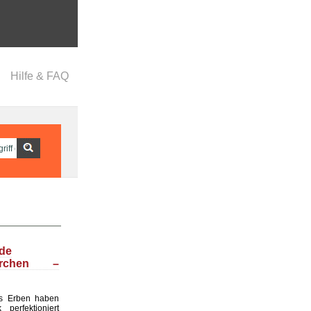
Hilfe & FAQ
nde
ärchen –
s Erben haben
perfektioniert