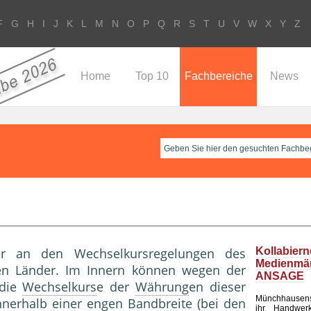
F
G
H
I
J
K
L
M
N
O
P
Q
R
S
T
U
V
W
X
Y
Z
Home
Top 10
Fachbereiche
News
der an den Wechselkursregelungen des
Kollabier
Medienm
ten Länder. Im Innern können wegen der
ANSAGE
 die
Wechselkurs
e der
Währung
en dieser
Münchhausen
nnerhalb einer engen
Bandbreite
(bei den
ihr Handwerk 