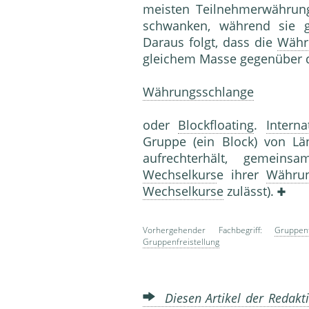
meisten Teilnehmerwährun
schwanken, während sie ge
Daraus folgt, dass die
Währ
gleichem Masse gegenübe
Währungsschlange
oder
Blockfloating
.
Intern
Gruppe (ein Block) von L
aufrechterhält, gemei
Wechselkurs
e ihrer
Währu
Wechselkurse
zulässt).
Vorhergehender Fachbegriff:
Gruppen
Gruppenfreistellung
Diesen Artikel der Redakti