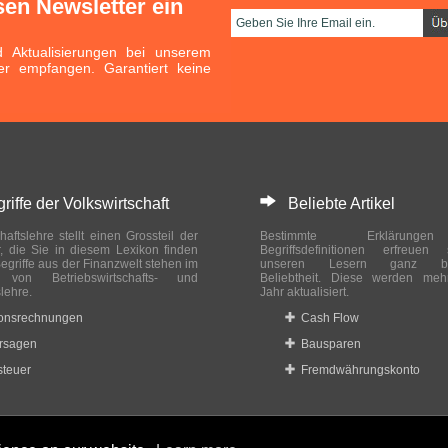
sen Newsletter ein
Aktualisierungen bei unserem
er empfangen. Garantiert keine
ffe der Volkswirtschaft
Beliebte Artikel
haftslehre stellt einen Grossteil der
Bestimmte Erklärung
r, die Sie in diesem Lexikon finden
Begriffsdefinitionen erfreuen
egriffe aus der Finanzwelt stehen im
unseren Lesern ganz bes
ch von Betriebswirtschafts- und
Beliebtheit. Diese werden meh
slehre.
Jahr aktualisiert.
ionsrechnungen
Cash Flow
rsagen
Bausparen
teuer
Fremdwährungskonto