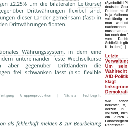
gen ±2,25% um die bilateralen
Leitkurse
)
(Symbolbild
deutsche Gesel
genüber Drittwährungen flexibel sind.
Problem mit Sta
ist ja Mathemat
ung
en dieser Länder gemeinsam (fast) in
vollständig 
man – wohl ode
r den Drittwährungen floaten.
nachrechnen.
muss man das
tun noch den 
vom Dachb
Schließlich gib
KI. In den […]
ationales Währungssystem
, in dem eine
Letzte 
ändern untereinander
feste Wechselkurse
Verwaltung
nsam aber gegenüber
Drittländer
n die
Um sein
Wahlrecht
ng
en frei schwanken lässt (also
flexible
AfD-Politi
klagt
linksgrün
Demokrati
fertigung, Gruppenproduktion
| Nächster Fachbegriff:
Wie schon
berichtet, ist
derzeit in 
vollzieht, nic
ein Putsch d
Landesregier
on als fehlerhaft melden & zur Bearbeitung
Rechtssta