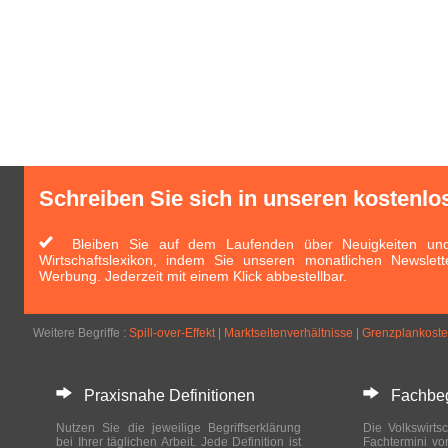
Schreiben Sie sich in unseren kostenlo
Bleiben Sie auf dem Laufenden über Neuigkeiten und 
Wirtschaftslexikon, indem Sie unseren monatlichen Newslett
Werbung. Jederzeit mit einem Klick abbestellbar.
Weitere Begriffe :
Spill-over-Effekt
|
Marktseitenverhältnisse
|
Grenzplankoste
Praxisnahe Definitionen
Fachbegri
Nutzen Sie die jeweilige Begriffserklärung
Die Volkswirtsc
bei Ihrer täglichen Arbeit. Jede Definition ist
Fachtermini vo