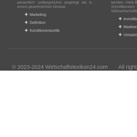
wesentlich umfangreicher angelegt als in
werden. Viele B
einem gewöhnlichen Glossar.
Schnittberei
Volkswirtschaft
Marketing
Investit
Definition
Marktve
Konditionenpolitik
Umsatzs
© 2023-2024 Wirtschaftslexikon24.com All rights