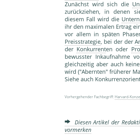
Zunächst wird sich die
Un
zurückziehen, in denen 
diesem Fall wird die
Unter
ihr den maximalen Ertrag ein
vor allem in späten Phas
Preisstrategie
, bei der der
A
der
Konkurrent
en oder
Pro
bewusster Inkaufnahme von
gleichzeitig aber auch kei
wird ("Abernten" früherer Ma
Siehe auch Konkurrenzorien­
Vorhergehender Fachbegriff:
Harvard-Konze
Diesen Artikel der Redakti
vormerken