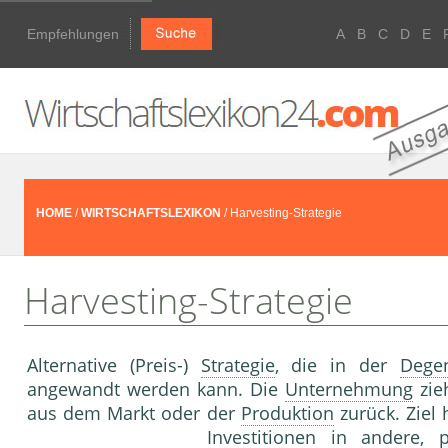
Empfehlungen
A
B
C
D
E
HOME
/
WIRTSCHAFTSLEXIKON
/ Harvesting-Strategie
Harvesting-Strategie
Alternative (Preis-)
Strategie
, die in der
Degen
angewandt werden kann. Die
Unternehmung
zie
aus dem Markt oder der
Produktion
zurück. Ziel 
Investitionen
in andere, p