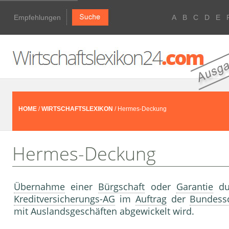
Empfehlungen
A
B
C
D
E
HOME
/
WIRTSCHAFTSLEXIKON
/ Hermes-Deckung
Hermes-Deckung
Übernahme
einer
Bürgschaft
oder
Garantie
du
Kreditversicherungs-AG
im
Auftrag
der
Bundess
mit Auslandsgeschäften abgewickelt wird.