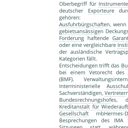
Oberbegriff für
Instrument
deutscher
Exporteur
e dur
gehören:
Ausfuhrbürgschaft
en, wenn 
gebietsansässige
n Deckungs
Forderung
haftende
Garan
oder eine vergleichbare
Inst
der ausländische Vertrags
Kategorien fällt.
Entscheidungen trifft das
Bu
bei einem Vetorecht des 
(BMF). Verwaltungsinte
Interministerielle
Ausschu
Sachverständigen,
Vertreter
Bundesrechnungshof
es, 
Kreditanstalt für Wiederauf
Gesellschaft
mbHermes-
D
Besprechungen des IMA 
Sitzungen statt, währe