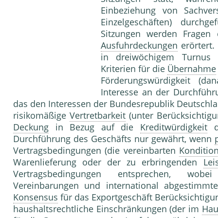
Einbeziehung von Sachver
Einzelgeschäften) durch
Sitzungen werden Fragen 
Ausfuhrdeckungen
erörtert.
in dreiwöchigem Turnus s
Kriterien für die
Übernahme
Förderungswürdigkeit (da
Interesse an der Durchführ
das den Interessen der Bundesrepublik Deutschla
risikomäßige
Vertretbarkeit
(unter Berücksichtigu
Deckung
in Bezug auf die
Kreditwürdigkeit
de
Durchführung des Geschäfts nur gewährt, wenn
Vertragsbedingungen (die vereinbarten
Konditio
Warenlieferung oder der zu erbringenden
Lei
Vertragsbedingungen entsprechen, wobei 
Vereinbarungen und international abgestimm
Konsensus
für das Exportgeschäft Berücksichtigu
haushaltsrechtliche Einschränkungen (der im
Hau