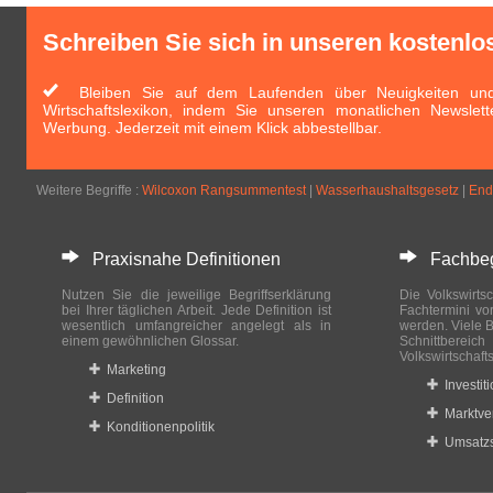
Schreiben Sie sich in unseren kostenlo
Bleiben Sie auf dem Laufenden über Neuigkeiten und 
Wirtschaftslexikon, indem Sie unseren monatlichen Newslett
Werbung. Jederzeit mit einem Klick abbestellbar.
Weitere Begriffe :
Wilcoxon Rangsummentest
|
Wasserhaushaltsgesetz
|
End
Praxisnahe Definitionen
Fachbegri
Nutzen Sie die jeweilige Begriffserklärung
Die Volkswirtsc
bei Ihrer täglichen Arbeit. Jede Definition ist
Fachtermini vo
wesentlich umfangreicher angelegt als in
werden. Viele B
einem gewöhnlichen Glossar.
Schnittberei
Volkswirtschaft
Marketing
Investit
Definition
Marktve
Konditionenpolitik
Umsatzs