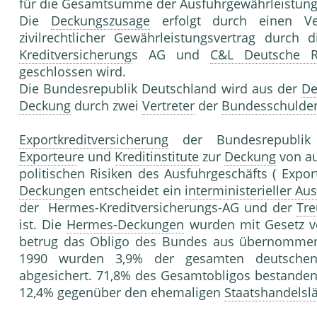
für die Gesamtsumme der Ausfuhrgewährleistung d
Die
Deckungszusage
erfolgt durch einen Ver
zivilrechtlicher Gewährleistungsvertrag durch
Kreditversicherung
s AG und
C&L Deutsche R
geschlossen wird.
Die Bundesrepublik Deutschland wird aus der
De
Deckung
durch zwei
Vertreter
der
Bundesschulde
Exportkreditversicherung
der Bundesrepublik 
Exporteur
e und
Kreditinstitute
zur
Deckung
von au
politischen Risiken des Ausfuhrgeschäfts ( Expo
Deckung
en entscheidet ein
interministerieller Au
der Hermes-Kreditversicherungs-AG und der
Tre
ist. Die
Hermes-Deckungen
wurden mit Gesetz vo
betrug das Obligo des Bundes aus übernomm
1990 wurden 3,9% der gesamten deutsche
abgesichert. 71,8% des Gesamtobligos bestande
12,4% gegenüber den ehemaligen
Staatshandelsl