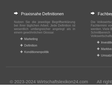
Praxisnahe Definitionen
Fachbegri
Nutzen Sie die jeweilige Begriffserklärung
Die Volkswirtsc
bei Ihrer täglichen Arbeit. Jede Definition ist
Fachtermini vo
wesentlich umfangreicher angelegt als in
werden. Viele B
einem gewöhnlichen Glossar.
Schnittberei
Volkswirtschaft
Marketing
Investit
Definition
Marktve
Konditionenpolitik
Umsatzs
© 2023-2024 Wirtschaftslexikon24.com All rights