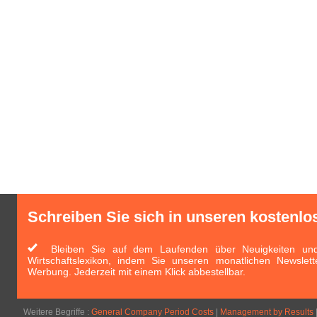
Schreiben Sie sich in unseren kostenlo
Bleiben Sie auf dem Laufenden über Neuigkeiten und 
Wirtschaftslexikon, indem Sie unseren monatlichen Newslett
Werbung. Jederzeit mit einem Klick abbestellbar.
Weitere Begriffe :
General Company Period Costs
|
Management by Results