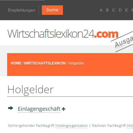
Empfehlungen
A
B
C
D
E
HOME
/
WIRTSCHAFTSLEXIKON
/ Holgelder
Holgelder
Einlagengeschäft
Vorhergehender Fachbegriff:
Holdingorganisation
| Nächster Fachbegriff:
Hol