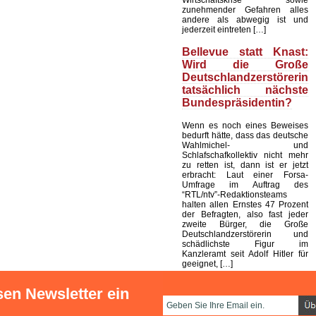
zunehmender Gefahren alles
andere als abwegig ist und
jederzeit eintreten […]
Bellevue statt Knast:
Wird die Große
Deutschlandzerstörerin
tatsächlich nächste
Bundespräsidentin?
Wenn es noch eines Beweises
bedurft hätte, dass das deutsche
Wahlmichel- und
Schlafschafkollektiv nicht mehr
zu retten ist, dann ist er jetzt
erbracht: Laut einer Forsa-
Umfrage im Auftrag des
“RTL/ntv”-Redaktionsteams
halten allen Ernstes 47 Prozent
der Befragten, also fast jeder
zweite Bürger, die Große
Deutschlandzerstörerin und
schädlichste Figur im
Kanzleramt seit Adolf Hitler für
geeignet, […]
sen Newsletter ein