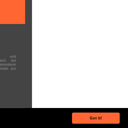
en und
 sich bei
onderer
rmals pro
Got it!
he Hinweise