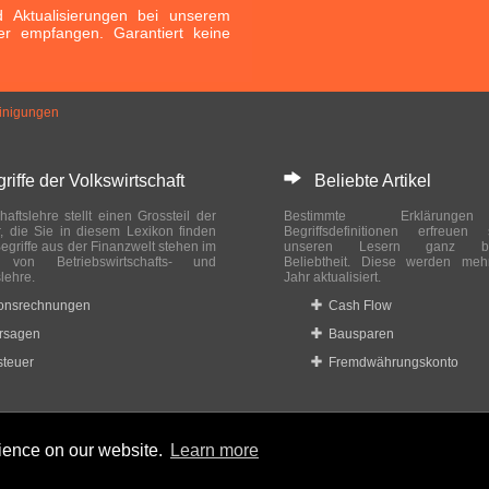
Aktualisierungen bei unserem
er empfangen. Garantiert keine
einigungen
ffe der Volkswirtschaft
Beliebte Artikel
haftslehre stellt einen Grossteil der
Bestimmte Erklärung
r, die Sie in diesem Lexikon finden
Begriffsdefinitionen erfreuen
egriffe aus der Finanzwelt stehen im
unseren Lesern ganz bes
ch von Betriebswirtschafts- und
Beliebtheit. Diese werden meh
slehre.
Jahr aktualisiert.
ionsrechnungen
Cash Flow
rsagen
Bausparen
teuer
Fremdwährungskonto
rience on our website.
Learn more
 reserved.
Home
|
Datenschutzbestimmungen
|
Impressum
|
Rechtlic