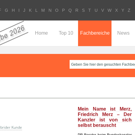
F
G
H
I
J
K
L
M
N
O
P
Q
R
S
T
U
V
W
X
Y
Z
Home
Top 10
Fachbereiche
News
Mein Name ist Merz,
Friedrich Merz – Der
Kanzler ist von sich
selbst berauscht
brider Kunde