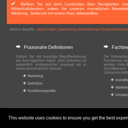
Bleiben Sie auf dem Laufenden über Neuigkeiten und 
Wirtschaftslexikon, indem Sie unseren monatlichen Newslett
Werbung. Jederzeit mit einem Klick abbestellbar.
Weitere Begriffe :
Alpha-Faktor
|
Ballooning
|
Internationale Produzentenver
Praxisnahe Definitionen
Fachbegri
Nutzen Sie die jeweilige Begriffserklärung
Die Volkswirtsc
bei Ihrer täglichen Arbeit. Jede Definition ist
Fachtermini vo
wesentlich umfangreicher angelegt als in
werden. Viele B
einem gewöhnlichen Glossar.
Schnittberei
Volkswirtschaft
Marketing
Investit
Definition
Marktve
Konditionenpolitik
Umsatzs
This website uses cookies to ensure you get the best expe
© 2023-2024 Wirtschaftslexikon24.com All rights