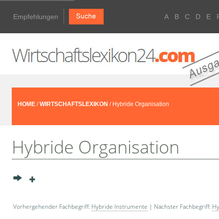
Empfehlungen
A
B
C
D
E
HOME
/
WIRTSCHAFTSLEXIKON
/ Hybride Organisation
Hybride Organisation
Vorhergehender Fachbegriff:
Hybride Instrumente
| Nächster Fachbegriff:
Hy