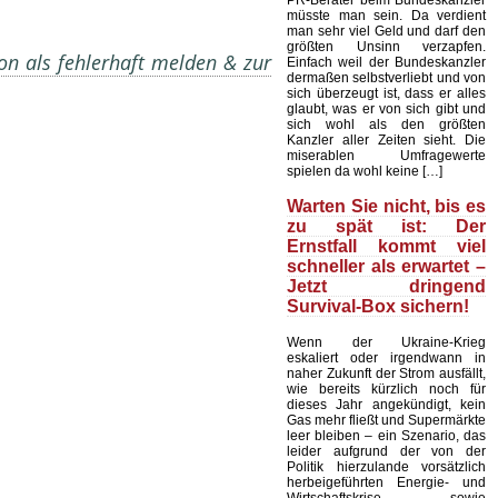
PR-Berater beim Bundeskanzler
müsste man sein. Da verdient
man sehr viel Geld und darf den
größten Unsinn verzapfen.
on als fehlerhaft melden & zur
Einfach weil der Bundeskanzler
dermaßen selbstverliebt und von
sich überzeugt ist, dass er alles
glaubt, was er von sich gibt und
sich wohl als den größten
Kanzler aller Zeiten sieht. Die
miserablen Umfragewerte
spielen da wohl keine […]
Warten Sie nicht, bis es
zu spät ist: Der
Ernstfall kommt viel
schneller als erwartet –
Jetzt dringend
Survival-Box sichern!
Wenn der Ukraine-Krieg
eskaliert oder irgendwann in
naher Zukunft der Strom ausfällt,
wie bereits kürzlich noch für
dieses Jahr angekündigt, kein
Gas mehr fließt und Supermärkte
leer bleiben – ein Szenario, das
leider aufgrund der von der
Politik hierzulande vorsätzlich
herbeigeführten Energie- und
Wirtschaftskrise sowie