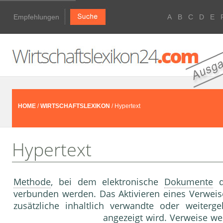
Empfehlungen
A
B
C
D
E
HOME
/
WIRTSCHAFTSLEXIKON
/ Hypertext
Hypertext
Methode
, bei dem elektronische
Dokumente
d
verbunden werden. Das Aktivieren eines Verweise
zusätzliche inhaltlich verwandte oder weite
angezeigt wird. Verweise w