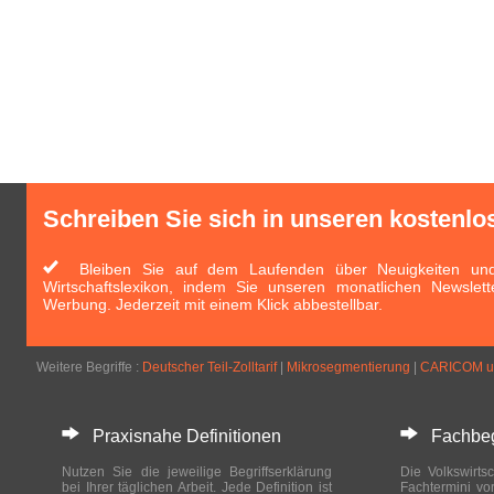
Schreiben Sie sich in unseren kostenlo
Bleiben Sie auf dem Laufenden über Neuigkeiten und 
Wirtschaftslexikon, indem Sie unseren monatlichen Newslett
Werbung. Jederzeit mit einem Klick abbestellbar.
Weitere Begriffe :
Deutscher Teil-Zolltarif
|
Mikrosegmentierung
|
CARICOM u
Praxisnahe Definitionen
Fachbegri
Nutzen Sie die jeweilige Begriffserklärung
Die Volkswirtsc
bei Ihrer täglichen Arbeit. Jede Definition ist
Fachtermini vo