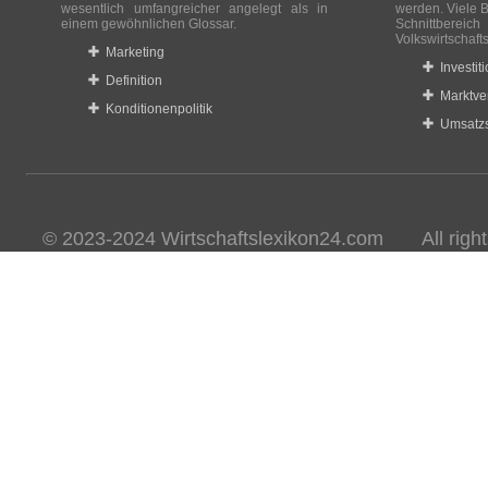
wesentlich umfangreicher angelegt als in
werden. Viele B
einem gewöhnlichen Glossar.
Schnittberei
Volkswirtschaft
Marketing
Investit
Definition
Marktve
Konditionenpolitik
Umsatzs
© 2023-2024 Wirtschaftslexikon24.com All rights