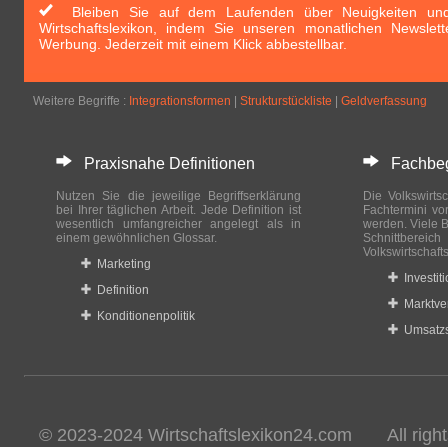
Bleiben Sie auf dem Laufenden über Neuigkeiten und 
Wirtschaftslexikon, indem Sie unseren monatlichen Newslett
Werbung. Jederzeit mit einem Klick abbestellbar.
Weitere Begriffe :
Integrationsformen
|
Strukturstückliste
|
Geldverfassung
Praxisnahe Definitionen
Fachbegri
Nutzen Sie die jeweilige Begriffserklärung
Die Volkswirtsc
bei Ihrer täglichen Arbeit. Jede Definition ist
Fachtermini vo
wesentlich umfangreicher angelegt als in
werden. Viele B
einem gewöhnlichen Glossar.
Schnittberei
Volkswirtschaft
Marketing
Investit
Definition
Marktve
Konditionenpolitik
Umsatzs
© 2023-2024 Wirtschaftslexikon24.com All rights