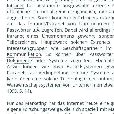
Intranet
für bestimmte ausgewählte externe N
öffentliche Internet allgemein zugänglich, aber au
abgeschottet. Somit können bei
Extranet
s extern
auf das
Intranet
/
Extranet
von
Unternehmen
ü
Passwörter u.Ä. zugreifen. Dabei wird allerding
Intranet
eines
Unternehmen
s gewährt, sonde
Teilbereichen. Hauptzweck solcher
Extranet
s 
Interessengruppen
wie Geschäftspartnern im 
Kommunikation
. So können über Passwörter 
Dokumente
oder Systeme zugreifen. Ebenfal
Anwendungen wie etwa Bestellsystemen gew
Extranet
s zur Verkuppelung interner Systeme
kann über eine solche
Technologie
der automa
Warawirtschajlssystemen von
Unternehmen
etwa 
1999, S. 14).
Für das
Marketing
hat das Internet heute eine g
eigene Forschungszweige, die sich speziell mit M