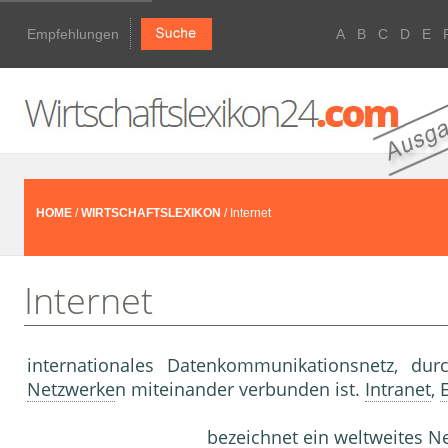
Empfehlungen
A
B
C
D
E
HOME
/
WIRTSCHAFTSLEXIKON
/ Internet
Internet
internationales Datenkommunikationsnetz, du
Netzwerke
n miteinander verbunden ist.
Intranet
,
bezeichnet ein weltweites
Ne