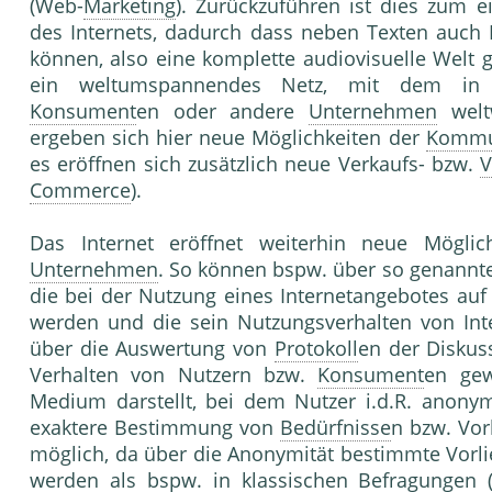
(Web-
Marketing
). Zurückzuführen ist dies zum 
des Internets, dadurch dass neben Texten auch
können, also eine komplette audiovisuelle Welt g
ein weltumspannendes Netz, mit dem in Se
Konsument
en oder andere
Unternehmen
weltw
ergeben sich hier neue Möglichkeiten der
Kommun
es eröffnen sich zusätzlich neue Verkaufs- bzw.
V
Commerce
).
Das Internet eröffnet weiterhin neue Mögli
Unternehmen
. So können bspw. über so genannt
die bei der Nutzung eines Internetangebotes auf
werden und die sein Nutzungsverhalten von Inte
über die Auswertung von
Protokoll
en der Diskuss
Verhalten von Nutzern bzw.
Konsument
en gew
Medium darstellt, bei dem Nutzer i.d.R. anonym
exaktere Bestimmung von
Bedürfnisse
n bzw. Vo
möglich, da über die Anonymität bestimmte Vorl
werden als bspw. in klassischen
Befragung
en (