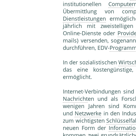
institutionellen
Computer
Übermittlung von compu
Dienstleistungen
ermöglich
jährlich mit zweistellige
Online-Dienste oder
Provid
mails) versenden, sogenan
durchführen, EDV-
Program
In der sozialistischen
Wirtsc
das eine kostengünstige,
ermöglicht.
Internet-Verbindungen sind a
Nachricht
en und als Forsc
wenigen Jahren sind Komm
und
Netzwerke
in den Indus
zum wichtigsten
Schlüsselfa
neuen Form der
Informatio
kommen zwei grundsätzliche 