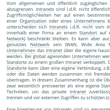
Vom allgemeinen und öffentlich zugänglichen 
abzugrenzen.
Intranet
s sind l.d.R. nicht öffentl
Zugriffsmöglichkeiten her auf einen bestimmte
einer
Organisation
oder eines
Unternehmen
s b
unterscheiden sich
Intranet
s i.d.R. nicht vom ö
innerhalb einer Firma an einem
Standort
auf 
Network
) beschränkt bleiben. Es kann aber au
genutztes
Netzwerk
sein (WAN, Wide Area Ne
Unternehmen
das
Intranet
über die eigene haus
werden. Bei global agierenden
Unternehmen
werd
Standort
e zu einem großen
Intranet
verkoppelt. 
Standort
e kann über eine eigene Verbindung, z.B.
oder die Daten werden zusammen mit fremden 
übertragen. In dresem Zusammenhang ist die Über
zwar wesentlich preiswerter als eine eigene Stan
Techniken, um das private
Intranet
zuverlässi
trennen und vor externen Zugriffen zu schützen (
Eine Erweiterung von
Intranet
s sind so genannt