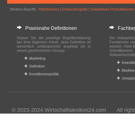
Weitere Begriffe :
Infantilismus
|
Einkaufslogistik
|
Subjektives Produktwissen
Praxisnahe Definitionen
Fachbegri
Nutzen Sie die jeweilige Begriffserklärung
Die Volkswirtsc
bei Ihrer täglichen Arbeit. Jede Definition ist
Fachtermini vo
wesentlich umfangreicher angelegt als in
werden. Viele B
einem gewöhnlichen Glossar.
Schnittberei
Volkswirtschaft
Marketing
Investit
Definition
Marktve
Konditionenpolitik
Umsatzs
© 2023-2024 Wirtschaftslexikon24.com All rights