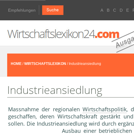
Empfehlungen
A
B
C
D
E
HOME
/
WIRTSCHAFTSLEXIKON
/ Industrieansiedlung
Industrieansiedlung
Massnahme der regionalen
Wirtschaftspolitik
, 
geschaffen, deren Wirtschaftskraft gestärkt un
sollen. Die Industrieansiedlung wird durch erg
Ausbau einer betrieblichen