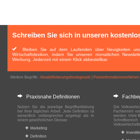
Schreiben Sie sich in unseren kostenlo
Bleiben Sie auf dem Laufenden über Neuigkeiten und 
Wirtschaftslexikon, indem Sie unseren monatlichen Newslett
Werbung. Jederzeit mit einem Klick abbestellbar.
Weitere Begriffe :
Absatzförderungsfondsgesetz
|
Preisinformationsverfahren
Praxisnahe Definitionen
Fachbegri
Nutzen Sie die jeweilige Begriffserklärung
Die Volkswirtsc
bei Ihrer täglichen Arbeit. Jede Definition ist
Fachtermini vo
wesentlich umfangreicher angelegt als in
werden. Viele B
einem gewöhnlichen Glossar.
Schnittberei
Volkswirtschaft
Marketing
Investit
Definition