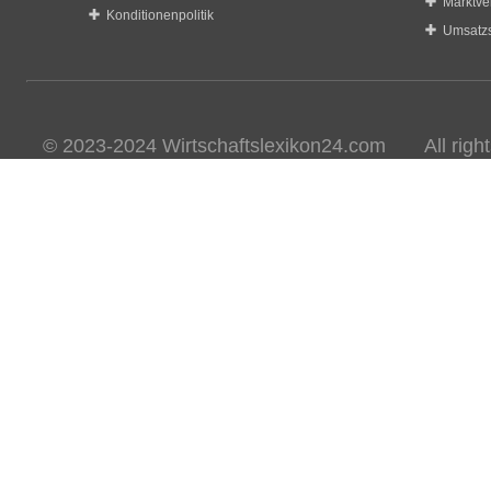
Marktve
Konditionenpolitik
Umsatzs
© 2023-2024 Wirtschaftslexikon24.com All rights