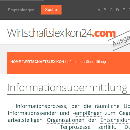
Empfehlungen
A
B
C
D
E
HOME
/
WIRTSCHAFTSLEXIKON
/ Informationsübermittlung
Informationsübermittlung
Informationsprozess, der die räumliche Üb
Informationssender und -
empfänger
zum Gegens
arbeitsteiligen
Organisation
en der
Entscheidu
Teilprozess
e zerfällt. 