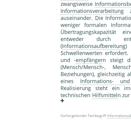
zwangsweise
Informationsb
Informationsverarbeitung
ze
auseinander. Die Informati
weniger formalen Informat
Übertragungskapazität e
entweder durch en
(
Informationsaufbereitung
)
Schwellenwerten erfordert.
und -
empfänger
n steigt d
(Mensch/Mensch-, Mensc
Beziehungen), gleichzeitig
eines
Informations- un
Realisierung steht ein 
technischen
Hilfsmittel
n zu
Vorhergehender Fachbegriff:
Informationsü