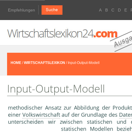
Empfehlungen
A
B
C
D
E
HOME
/
WIRTSCHAFTSLEXIKON
/ Input-Output-Modell
Input-Output-Modell
methodischer Ansatz zur Abbildung der Produ
einer
Volkswirtschaft
auf der Grundlage des
Date
unterscheiden wir zwischen statischen und 
statischen
Modelle
n bezieh