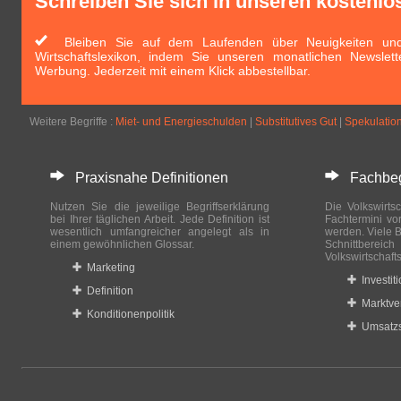
Schreiben Sie sich in unseren kostenlo
Bleiben Sie auf dem Laufenden über Neuigkeiten und 
Wirtschaftslexikon, indem Sie unseren monatlichen Newslett
Werbung. Jederzeit mit einem Klick abbestellbar.
Weitere Begriffe :
Miet- und Energieschulden
|
Substitutives Gut
|
Spekulation
Praxisnahe Definitionen
Fachbegri
Nutzen Sie die jeweilige Begriffserklärung
Die Volkswirtsc
bei Ihrer täglichen Arbeit. Jede Definition ist
Fachtermini vo
wesentlich umfangreicher angelegt als in
werden. Viele B
einem gewöhnlichen Glossar.
Schnittberei
Volkswirtschaft
Marketing
Investit
Definition
Marktve
Konditionenpolitik
Umsatzs