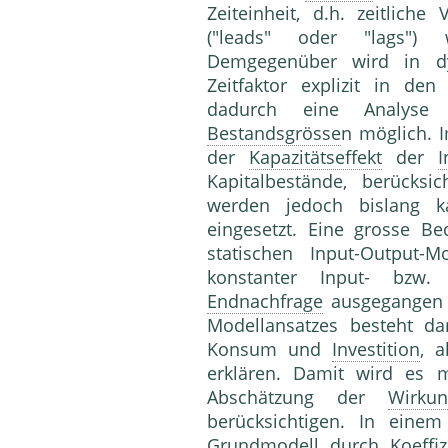
Zeiteinheit, d.h. zeitlich
("leads" oder "lags") 
Demgegenüber wird in dy
Zeitfaktor explizit in d
dadurch eine Analyse 
Bestandsgrösse
n möglich. 
der
Kapazitätseffekt
der
I
Kapitalbestände, berücksic
werden jedoch bislang 
eingesetzt. Eine grosse 
statischen Input-Output
konstanter Input- bzw. 
Endnachfrage
ausgegangen w
Modellansatzes besteht da
Konsum und
Investition
, 
erklären. Damit wird es mö
Abschätzung der
Wirkun
berücksichtigen. In einem
Grundmodell durch Koeffiz