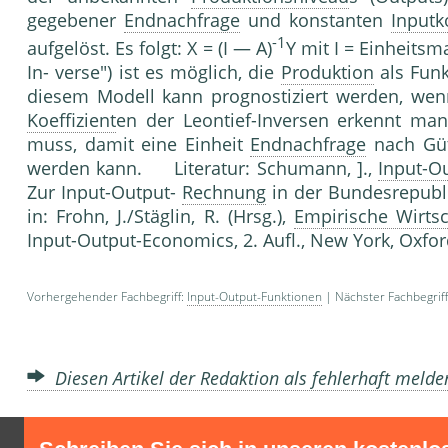
gegebener
Endnachfrage
und konstanten
Inputk
-1
aufgelöst. Es folgt: X = (I — A)
Y mit I = Einheitsm
In- verse") ist es möglich, die
Produktion
als Fun
diesem Modell kann prognostiziert werden, we
Koeffizient
en der Leontief-Inversen erkennt man
muss, damit eine Einheit
Endnachfrage
nach Güt
werden kann. Literatur: Schumann, ].,
Input-O
Zur Input-Output-
Rechnung
in der Bundesrepubl
in: Frohn, J./Stäglin, R. (Hrsg.),
Empirische Wirts
Input-Output-Economics, 2. Aufl., New York, Oxfo
Vorhergehender Fachbegriff:
Input-Output-Funktionen
| Nächster Fachbegrif
Diesen Artikel der Redaktion als fehlerhaft meld