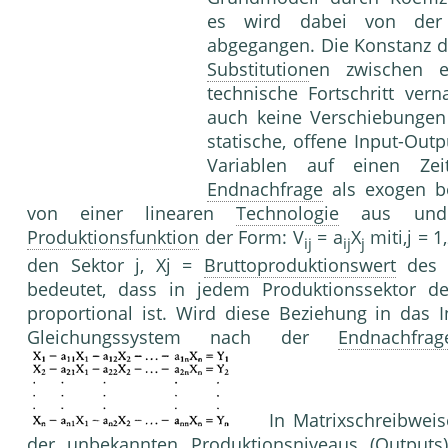
es wird dabei von der 
abgegangen. Die Konstanz 
Substitution
en zwischen e
technische Fortschritt ver
auch keine Verschiebungen 
statische, offene Input-Outp
Variablen auf einen Zei
Endnachfrage
als exogen be
von einer linearen
Technologie
aus und be
Produktionsfunktion
der Form: V
= a
X
miti,j = 1,
ij
ij
j
den Sektor j, Xj =
Bruttoproduktionswert
des S
bedeutet, dass in jedem Produktionssektor de
proportional ist. Wird diese Beziehung in das
Gleichungssystem nach der
Endnachfrag
In Matrixschreibweise
der unbekannten
Produktionsniveau
s (Outputs