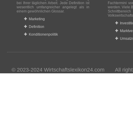
bei Ihrer täglichen Arbeit. Jede Definition ist
Fachtermini vo
wesentlich umfangreicher angelegt als in
werden. Viele B
einem gewöhnlichen Glossar.
Schnittberei
Volkswirtschaft
Marketing
Investit
Definition
Marktve
Konditionenpolitik
Umsatzs
© 2023-2024 Wirtschaftslexikon24.com All rights