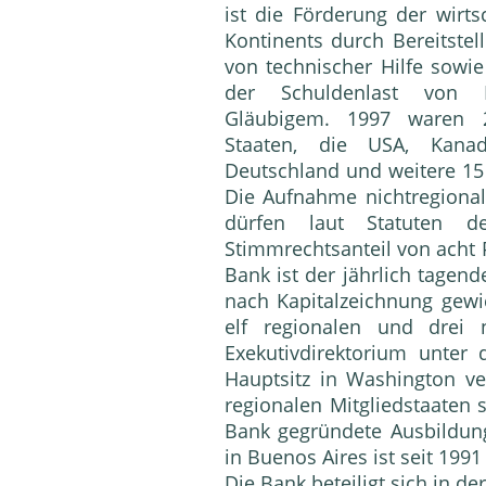
ist die Förderung der wirt
Kontinents durch Bereitste
von technischer Hilfe sowi
der Schuldenlast von M
Gläubigem. 1997 waren 2
Staaten, die USA, Kanad
Deutschland und weitere 15 
Die Aufnahme nichtregionale
dürfen laut Statuten d
Stimmrechtsanteil von acht 
Bank ist der jährlich tagen
nach Kapitalzeichnung gewic
elf regionalen und drei 
Exekutivdirektorium unte
Hauptsitz in Washington v
regionalen Mitgliedstaaten 
Bank gegründete Ausbildu
in Buenos Aires ist seit 1991
Die Bank beteiligt sich in d