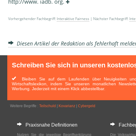
http://www. iadb. org.
Vorhergehender Fachbegriff:
Interaktive Fairness
| Nächster Fachbegriff:
Int
Diesen Artikel der Redaktion als fehlerhaft meld
Schreiben Sie sich in unseren kostenlo
Bleiben Sie auf dem Laufenden über Neuigkeiten und 
Wirtschaftslexikon, indem Sie unseren monatlichen Newslett
Werbung. Jederzeit mit einem Klick abbestellbar.
Weitere Begriffe :
Teilschuld
|
Kovarianz
|
Cybergeld
Praxisnahe Definitionen
Fachbegri
Nutzen Sie die jeweilige Begriffserklärung
Die Volkswirtsc