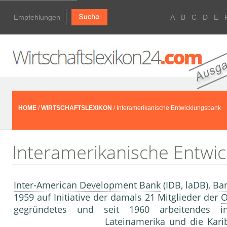
Empfehlungen
A
B
C
D
E
HOME
/
WIRTSCHAFTSLEXIKON
/ Interamerikanische Entwicklungsbank
Interamerikanische Entwi
Inter-American Development Bank
(IDB, laDB),
Ban
1959 auf Initiative der damals 21 Mitglieder der
O
gegründetes und seit 1960 arbeitendes inte
Lateinamerika und die Karib