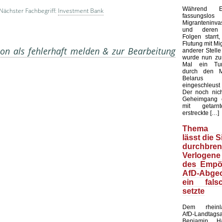
Während E
Nächster Fachbegriff:
Investment Bank
fassungsl
Migranteninv
und deren k
Folgen starrt,
Flutung mit Mi
on als fehlerhaft melden & zur Bearbeitung
anderer Stelle 
wurde nun zu
Mal ein Tun
durch den M
Belarus u
eingeschleust 
Der noch nicht
Geheimgang 
mit getarn
erstreckte […]
Thema M
lässt die 
durchbren
Verlogene
des Empör
AfD-Abgeo
ein fals
setzte
Dem rheinlan
AfD-Landtags
Benjamin H