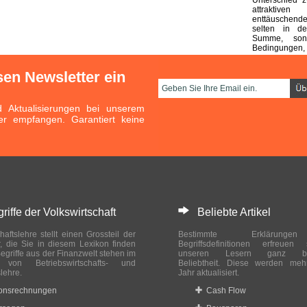
attraktive
enttäuschend
selten in d
Summe, son
Bedingungen, 
sen Newsletter ein
Aktualisierungen bei unserem
er empfangen. Garantiert keine
ffe der Volkswirtschaft
Beliebte Artikel
haftslehre stellt einen Grossteil der
Bestimmte Erklärung
r, die Sie in diesem Lexikon finden
Begriffsdefinitionen erfreuen
egriffe aus der Finanzwelt stehen im
unseren Lesern ganz bes
ch von Betriebswirtschafts- und
Beliebtheit. Diese werden meh
slehre.
Jahr aktualisiert.
ionsrechnungen
Cash Flow