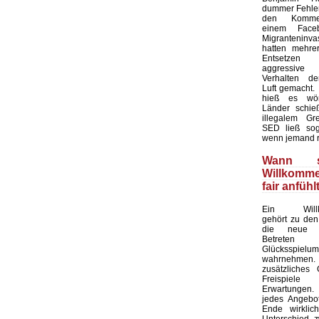
dummer Fehler 
den Kommen
einem Faceb
Migranteninv
hatten mehre
Entsetze
aggressive 
Verhalten de
Luft gemacht.
hieß es wört
Länder schieß
illegalem Gre
SED ließ sog
wenn jemand r
Wann s
Willkomm
fair anfühl
Ein Willk
gehört zu den
die neue 
Betret
Glücksspielu
wahrnehmen. 
zusätzliches
Freispiel
Erwartungen
jedes Angebot
Ende wirklic
Unterschied 