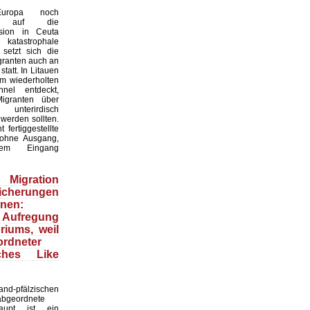
uropa noch
os auf die
asion in Ceuta
atastrophale
 setzt sich die
granten auch an
statt. In Litauen
m wiederholten
nel entdeckt,
igranten über
nterirdisch
werden sollten.
 fertiggestellte
ohne Ausgang,
tem Eingang
igration
Sicherungen
nen:
 Aufregung
iums, weil
rdneter
ches Like
d-pfälzischen
abgeordnete
aupt ist ein