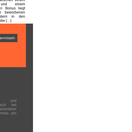
n und einem
en Bonus liegt
er beworbenen
dern in den
die […]
en und
 sich bei
onderer
rmals pro