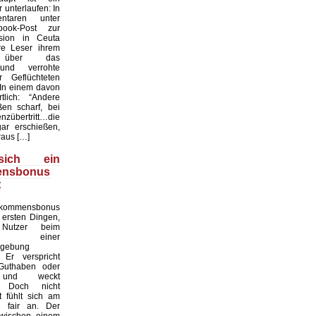
unterlaufen: In
taren unter
ook-Post zur
asion in Ceuta
re Leser ihrem
n über das
und verrohte
r Geflüchteten
 In einem davon
lich: “Andere
en scharf, bei
nzübertritt…die
ar erschießen,
aus […]
ich ein
ensbonus
t
ommensbonus
 ersten Dingen,
Nutzer beim
en einer
mgebung
Er verspricht
 Guthaben oder
e und weckt
. Doch nicht
 fühlt sich am
h fair an. Der
zwischen einem