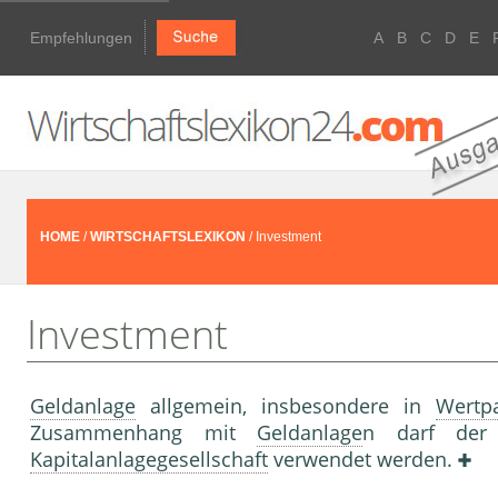
Empfehlungen
A
B
C
D
E
HOME
/
WIRTSCHAFTSLEXIKON
/ Investment
Investment
Geldanlage
allgemein, insbesondere in
Wertp
Zusammenhang mit
Geldanlage
n darf der 
Kapitalanlagegesellschaft
verwendet werden.