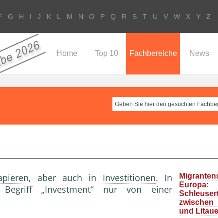
F
G
H
I
J
K
L
M
N
O
P
Q
R
S
T
U
V
W
X
Y
Z
Home
Top 10
Fachbereiche
News
apiere
n, aber auch in
Investitionen
. In
Migrante
Europa
Begriff „Investment“ nur von einer
Schleuser
zwische
und Litau