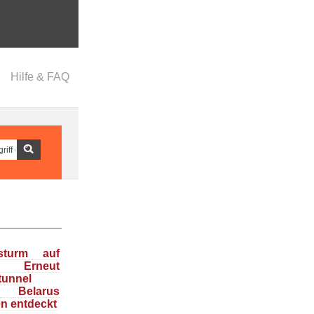
Hilfe & FAQ
nsturm auf
: Erneut
tunnel
n Belarus
en entdeckt