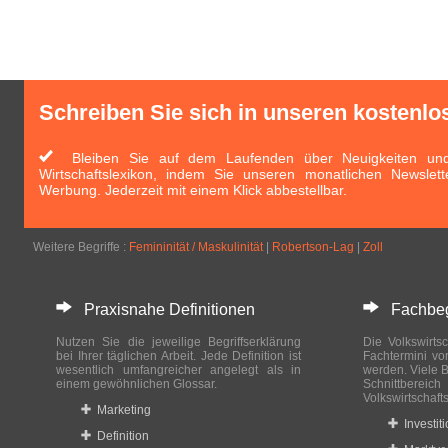
Schreiben Sie sich in unseren kostenlo
Bleiben Sie auf dem Laufenden über Neuigkeiten und 
Wirtschaftslexikon, indem Sie unseren monatlichen Newslett
Werbung. Jederzeit mit einem Klick abbestellbar.
Weitere Begriffe :
Femininität / Maskulinität
|
Robertson-Lag
|
Zoll
Praxisnahe Definitionen
Fachbegri
Nutzen Sie die jeweilige Begriffserklärung
Die Volkswirtsc
bei Ihrer täglichen Arbeit. Jede Definition ist
Fachtermini vo
wesentlich umfangreicher angelegt als in
werden. Viele B
einem gewöhnlichen Glossar.
Schnittberei
Volkswirtschaft
Marketing
Investit
Definition