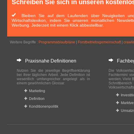
Schreiben Sie sich in unseren kostenlo
Bleiben Sie auf dem Laufenden über Neuigkeiten und 
Wirtschaftslexikon, indem Sie unseren monatlichen Newslett
Werbung. Jederzeit mit einem Klick abbestellbar.
Weitere Begriffe :
Programmablaufpläne
|
Forstbetriebsgemeinschaft
|
crawli
Praxisnahe Definitionen
Fachbegri
Nutzen Sie die jeweilige Begriffserklärung
Die Volkswirtsc
bei Ihrer täglichen Arbeit. Jede Definition ist
Fachtermini vo
wesentlich umfangreicher angelegt als in
werden. Viele B
einem gewöhnlichen Glossar.
Schnittberei
Volkswirtschaft
Marketing
Investit
Definition
Marktve
Konditionenpolitik
Umsatzs