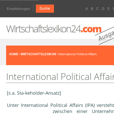
Empfehlungen
A
B
C
D
E
HOME
/
WIRTSCHAFTSLEXIKON
/ International Political Affairs
International Political Affai
[s.a. Sta-keholder-Ansatz]
Unter International Political Affairs (IPA) verst
zwischen einer
Unterneh