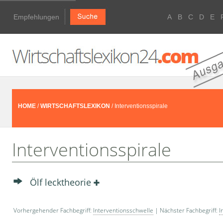
Empfehlungen
A
B
C
D
E
HOME
/
WIRTSCHAFTSLEXIKON
/ Interventionsspirale
Interventionsspirale
Ölf lecktheorie
Vorhergehender Fachbegriff:
Interventionsschwelle
| Nächster Fachbegriff:
I