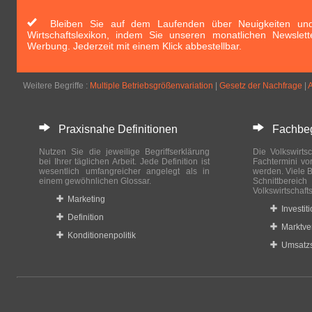
Bleiben Sie auf dem Laufenden über Neuigkeiten und 
Wirtschaftslexikon, indem Sie unseren monatlichen Newslett
Werbung. Jederzeit mit einem Klick abbestellbar.
Weitere Begriffe :
Multiple Betriebsgrößenvariation
|
Gesetz der Nachfrage
|
A
Praxisnahe Definitionen
Fachbegri
Nutzen Sie die jeweilige Begriffserklärung
Die Volkswirtsc
bei Ihrer täglichen Arbeit. Jede Definition ist
Fachtermini vo
wesentlich umfangreicher angelegt als in
werden. Viele B
einem gewöhnlichen Glossar.
Schnittberei
Volkswirtschaft
Marketing
Investit
Definition
Marktve
Konditionenpolitik
Umsatzs