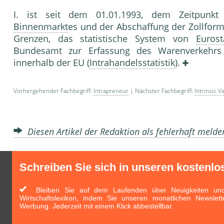
I. ist seit dem 01.01.1993, dem Zeitpunkt
Binnenmarkt
es und der Abschaffung der Zollform
Grenzen, das statistische System von
Eurost
Bundesamt zur Erfassung des Warenverkehrs 
innerhalb der EU (
Intrahandelsstatistik
).
Vorhergehender Fachbegriff:
Intrapreneur
| Nächster Fachbegriff:
Intrinsic V
Diesen Artikel der Redaktion als fehlerhaft meld
Schreiben Sie sich in unseren kostenlo
Bleiben Sie auf dem Laufenden über Neuigkeiten und 
Wirtschaftslexikon, indem Sie unseren monatlichen Newslett
Werbung. Jederzeit mit einem Klick abbestellbar.