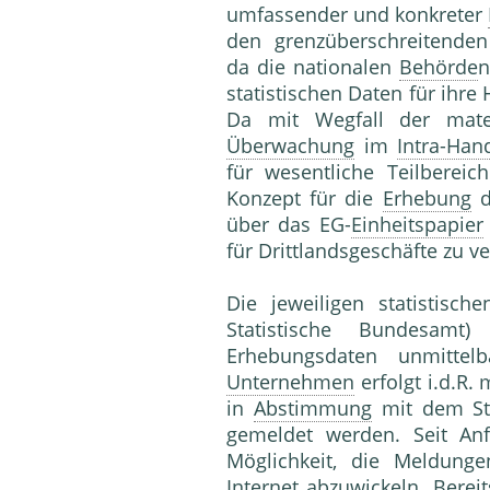
umfassender und konkreter
den grenzüberschreitenden
da die nationalen
Behörde
n
statistischen Daten für ihre
Da mit Wegfall der mater
Überwachung
im
Intra-Han
für wesentliche Teilberei
Konzept für die
Erhebung
d
über das EG-
Einheitspapier
für Drittlandsgeschäfte zu v
Die jeweiligen statistisc
Statistische Bundesamt
Erhebungsdaten unmitte
Unternehmen
erfolgt i.d.R.
in
Abstimmung
mit dem St
gemeldet werden. Seit An
Möglichkeit, die Meldung
Internet
abzuwickeln. Berei