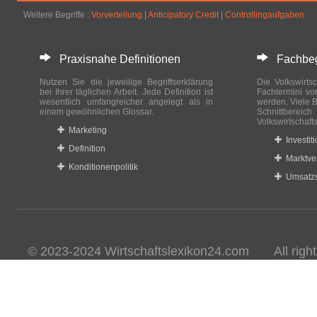
Weitere Begriffe :
Vorverteilung
|
Anticipatory Credit
|
Controllingaufgaben
Praxisnahe Definitionen
Fachbegri
Nutzen Sie die jeweilige Begriffserklärung
Die Volkswirtsc
bei Ihrer täglichen Arbeit. Jede Definition ist
Fachtermini vo
wesentlich umfangreicher angelegt als in
werden. Viele B
einem gewöhnlichen Glossar.
Schnittberei
Volkswirtschaft
Marketing
Investit
Definition
Marktve
Konditionenpolitik
Umsatzs
© 2023-2024 Wirtschaftslexikon24.com All rights