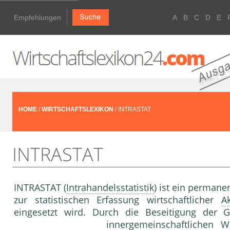
Empfehlungen
A
B
C
D
E
HOME
/
WIRTSCHAFTSLEXIKON
/ INTRASTAT
INTRASTAT
INTRASTAT (
Intrahandelsstatistik
) ist ein permane
zur statistischen Erfassung wirtschaftlicher
Ak
eingesetzt wird. Durch die Beseitigung der 
innergemeinschaftlichen 