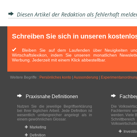
Diesen Artikel der Redaktion als fehlerhaft meld
Schreiben Sie sich in unseren kostenlo
Bleiben Sie auf dem Laufenden über Neuigkeiten und 
Wirtschaftslexikon, indem Sie unseren monatlichen Newslett
Werbung. Jederzeit mit einem Klick abbestellbar.
Weitere Begriffe :
Persönliches konto
|
Aussonderung
|
Experimentanordnun
Praxisnahe Definitionen
Fachbegri
Nutzen Sie die jeweilige Begriffserklärung
Die Volkswirtsc
bei Ihrer täglichen Arbeit. Jede Definition ist
Fachtermini vo
wesentlich umfangreicher angelegt als in
werden. Viele B
einem gewöhnlichen Glossar.
Schnittberei
Volkswirtschaft
Marketing
Investit
Definition