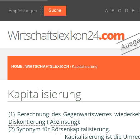
Empfehlungen
A
B
C
D
E
HOME
/
WIRTSCHAFTSLEXIKON
/ Kapitalisierung
Kapitalisierung
(1) Berechnung des
Gegenwartswert
es wiederke
Diskontierung
(
Abzinsung
);
(2) Synonym für
Börsenkapitalisierung
.
Kapitalisierung ist die Umr