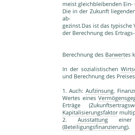
meist gleichbleibenden Ein
Die in der Zukunft liegende
ab-
gezinst.Das ist das typische
der Berechnung des Ertrags
Berechnung des
Barwert
es k
In der sozialistischen
Wirts
und Berechnung des Preises
1. Auch:
Aufzinsung
. Finan
Wertes eines
Vermögensge
Erträge (Zukunftsertr
Kapitalisierungsfaktor
multip
2.
Ausstattung
ein
(
Beteiligungsfinanzierung
).