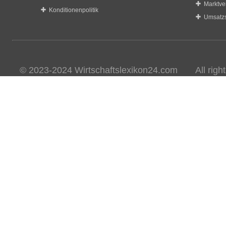
Marktve
Konditionenpolitik
Umsatzs
© 2023-2024 Wirtschaftslexikon24.com All rights