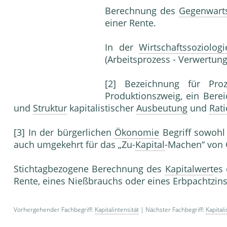
Berechnung des
Gegenwart
einer Rente.
In der
Wirtschaftssoziologi
(Arbeitsprozess - Verwertung
[2] Bezeichnung für Pr
Produktionszweig, ein Berei
und
Struktur
kapitalistischer
Ausbeutung
und
Rati
[3] In der bürgerlichen
Ökonomie
Begriff sowohl
auch umgekehrt für das „Zu-
Kapital
-Machen“ von 
Stichtagbezogene Berechnung des
Kapitalwert
es 
Rente, eines Nießbrauchs oder eines Erbpachtzin
Vorhergehender Fachbegriff:
Kapitalintensität
| Nächster Fachbegriff:
Kapital