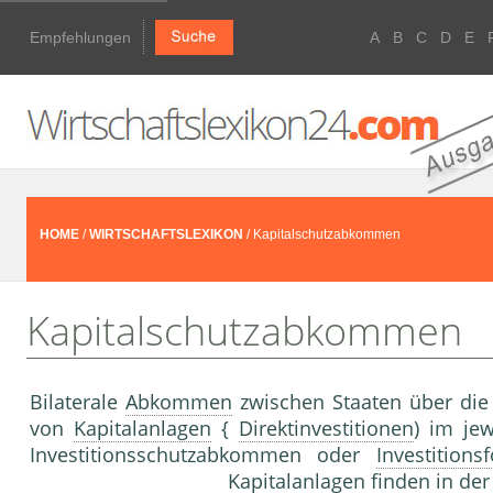
Empfehlungen
A
B
C
D
E
HOME
/
WIRTSCHAFTSLEXIKON
/ Kapitalschutzabkommen
Kapitalschutzabkommen
Bilaterale
Abkommen
zwischen Staaten über die
von
Kapitalanlagen
{
Direktinvestitionen
) im je
Investitionsschutzabkommen oder
Investitions
Kapitalanlagen
finden in der