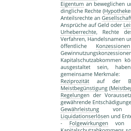
Eigentum
an beweglichen u
dingliche Rechte (
Hypothek
e
Anteilsrechte an
Gesellschaf
Ansprüche auf Geld oder
Le
Urheberrecht
e, Rechte d
Verfahren, Handelsnamen 
öffentliche
Konzessionen
Gewinnutzungskonzessionen
Kapitalschutzabkommen kön
ausgestaltet sein, hab
gemeinsame Merkmale:
Reziprozität
auf der Basi
Meistbegünstigung
(
Meistbe
Regelung
en der Vorausse
gewährende Entschädigunge
Gewährleistung
vo
Liquidationserlös
en und Ent
-
Folgewirkungen
von Sc
Kapitalschutzabkommens so