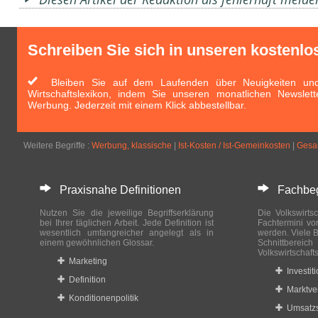
Schreiben Sie sich in unseren kostenlo
Bleiben Sie auf dem Laufenden über Neuigkeiten und 
Wirtschaftslexikon, indem Sie unseren monatlichen Newslett
Werbung. Jederzeit mit einem Klick abbestellbar.
Weitere Begriffe :
Werbung, klassische
|
Ist-Kosten / Ist-Gemeinkosten
|
Gesa
Praxisnahe Definitionen
Fachbegri
Nutzen Sie die jeweilige Begriffserklärung
Die Volkswirtsc
bei Ihrer täglichen Arbeit. Jede Definition ist
Fachtermini vo
wesentlich umfangreicher angelegt als in
werden. Viele B
einem gewöhnlichen Glossar.
Schnittberei
Volkswirtschaft
Marketing
Investit
Definition
Marktve
Konditionenpolitik
Umsatzs