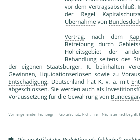
vor dem Vertragsabschluß. I
der Regel Kapitalschut
Übernahme
von
Bundesdec
Vertrag
, nach dem
Kap
Betreibung durch
Gebiets
Hoheitsgebiet der ander
Behandlung seitens des St
der eigenen Staatsbürger. K. beinhalten V
Gewinnen,
Liquidationserlös
en sowie zu Vorau
Entschädigung
. Deutschland hat K. v. a. mit
Ent
abgeschlossen. Sie werden auch als Investition
Voraussetzung für die Gewährung von
Bundesgar
Vorhergehender Fachbegriff:
Kapitalschutz-Richtlinie
| Nächster Fachbegriff:
Diesen Artikel der Redaktion als fehlerhaft meld