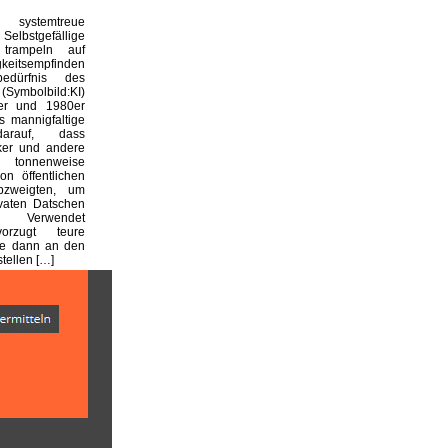
systemtreue
 Selbstgefällige
 trampeln auf
keitsempfinden
edürfnis des
(Symbolbild:KI)
er und 1980er
 mannigfaltige
arauf, dass
iker und andere
 tonnenweise
on öffentlichen
bzweigten, um
ivaten Datschen
n. Verwendet
orzugt teure
die dann an den
stellen […]