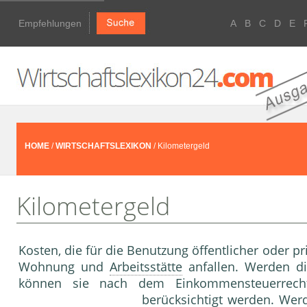
Empfehlungen
A
B
C
D
E
HOME
/
WIRTSCHAFTSLEXIKON
/ Kilometergeld
Kilometergeld
Kosten, die für die Benutzung öffentlicher oder pr
Wohnung und
Arbeitsstätte
anfallen. Werden d
können sie nach dem Einkommensteuerrec
berücksichtigt werden. Wer