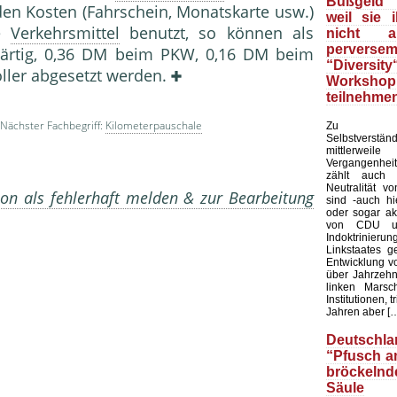
Bußgeld f
en Kosten (Fahrschein, Monatskarte usw.)
weil sie 
te
Verkehrsmittel
benutzt, so können als
nicht 
perverse
rtig, 0,36 DM beim PKW, 0,16 DM beim
“Diversity
ller abgesetzt werden.
Workshop
teilnehmen
Nächster Fachbegriff:
Kilometerpauschale
Zu
Selbstverständ
mittler
Vergangenhe
zählt auch d
Neutralität v
on als fehlerhaft melden & zur Bearbeitung
sind -auch hi
oder sogar ak
von CDU u
Indoktrinierun
Linkstaates g
Entwicklung vo
über Jahrzehn
linken Marsc
Institutionen, t
Jahren aber [
Deutschla
“Pfusch a
bröckelnd
Säule