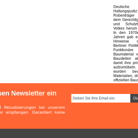
Deutsche 
Haltungsjustiz:
Robenträger
dem Gerechtig
und Schutzb
Volkes herum 
In den 1970
Jahren gab es
Hinweise d
Berliner Polit
Funktionäre
Baumaterial v
Baustellen a
damit ihre pr
aufzumöbel
wurden bev
Materialien, 
offiziellen Bau
sen Newsletter ein
Aktualisierungen bei unserem
er empfangen. Garantiert keine