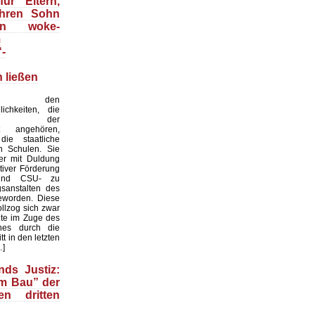
ür Eltern,
ihren Sohn
an woke-
m
“-
 ließen
 den
lichkeiten, die
weile der
it angehören,
ie staatliche
on Schulen. Sie
er mit Duldung
tiver Förderung
nd CSU- zu
gsanstalten des
eworden. Diese
llzog sich zwar
te im Zuge des
hes durch die
ritt in den letzten
…]
nds Justiz:
m Bau” der
en dritten