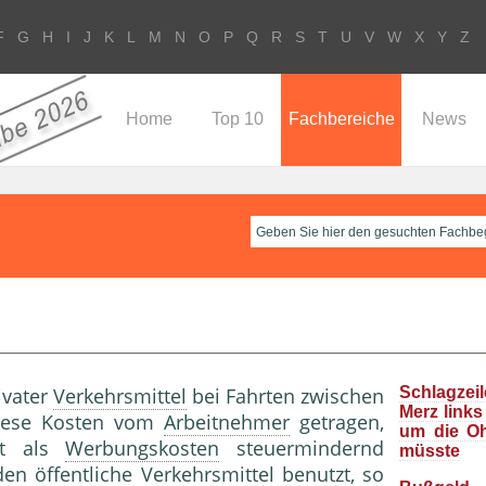
F
G
H
I
J
K
L
M
N
O
P
Q
R
S
T
U
V
W
X
Y
Z
Home
Top 10
Fachbereiche
News
ivater
Verkehrsmittel
bei Fahrten zwischen
Schlagzeil
Merz links
iese Kosten vom
Arbeitnehmer
getragen,
um die O
ht als
Werbungskosten
steuermindernd
müsste
den öffentliche
Verkehrsmittel
benutzt, so