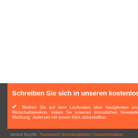
Schreiben Sie sich in unseren kostenlo
Bleiben Sie auf dem Laufenden über Neuigkeiten und 
Wirtschaftslexikon, indem Sie unseren monatlichen Newslett
Werbung. Jederzeit mit einem Klick abbestellbar.
Weitere Begriffe :
Teamarbeit
|
Verrentungsfaktor
|
Gemeinschuldner