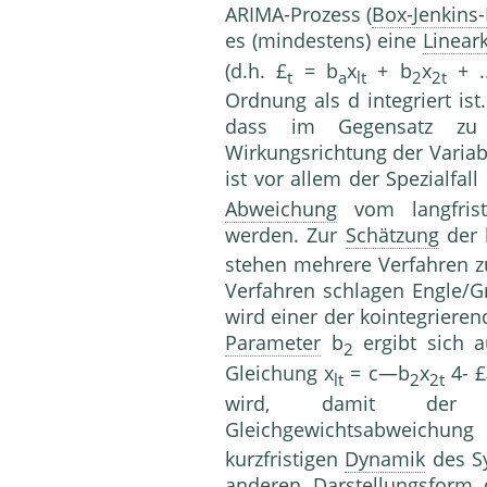
ARIMA-Prozess (
Box-Jenkins
es (mindestens) eine
Linear
(d.h. £
= b
x
+ b
x
+ .
t
a
lt
2
2t
Ordnung als d integriert is
dass im Gegensatz zu
Wirkungsrichtung der Variabl
ist vor allem der Spezialfall
Abweichung
vom langfris
werden. Zur
Schätzung
der 
stehen mehrere Verfahren z
Verfahren schlagen Engle/Gr
wird einer der kointegriere
Parameter
b
ergibt sich a
2
Gleichung x
= c—b
x
4- £
lt
2
2t
wird, damit d
Gleichgewichtsabweichung
kurzfristigen
Dynamik
des Sy
anderen Darstellungsform d