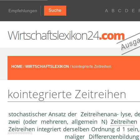
Empfehlungen
A
B
C
D
E
HOME
/
WIRTSCHAFTSLEXIKON
/ kointegrierte Zeitreihen
kointegrierte Zeitreihen
stochastischer Ansatz der Zeitreihenana- lyse,
zwei (oder mehreren, allgemein N)
Zeitreihe
n 
Zeitreihe
n integriert derselben Ordnung d 1 sein,
maliger Differenzenbildun