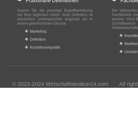
Praxisnahe Definitionen
Fachbegri
Nutzen Sie die jeweilige Begriffserklärung
Die Volkswirtsc
bei Ihrer täglichen Arbeit. Jede Definition ist
Fachtermini vo
wesentlich umfangreicher angelegt als in
werden. Viele B
einem gewöhnlichen Glossar.
Schnittberei
Volkswirtschaft
Marketing
Investit
Definition
Marktve
Konditionenpolitik
Umsatzs
© 2023-2024 Wirtschaftslexikon24.com All rights