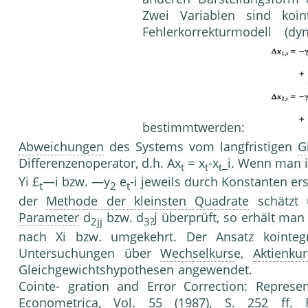
Zwei Variablen sind koin
Fehlerkorrekturmodell (d
bestimmtwerden:
Abweichungen
des Systems vom langfristigen
G
Differenzenoperator, d.h. Ax
= x
-x
_i. Wenn man i
t
t
t
Yi £
—i bzw. —y
e
-i jeweils durch Konstanten er
t
2
t
der
Methode der kleinsten Quadrate
schätzt 
Parameter
d
bzw. d
j überprüft, so erhält ma
2jj
3?
nach Xi bzw. umgekehrt. Der Ansatz kointeg
Untersuchungen über
Wechselkurs
e,
Aktienku
Gleichgewichtshypothesen angewendet. Litera
Cointe- gration and Error Correction: Represen
Econometrica, Vol. 55 (1987), S. 252 ff. 