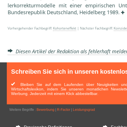
lerkorrekturmodelle mit einer empirischen U
Bundesrepublik Deutschland, Heidelberg 1989.
Vorhergehender Fachbegriff:
Kohorteneffekt
| Nächster Fachbegriff:
Koinzid
Diesen Artikel der Redaktion als fehlerhaft meld
Schreiben Sie sich in unseren kostenlo
Bleiben Sie auf dem Laufenden über Neuigkeiten und 
Wirtschaftslexikon, indem Sie unseren monatlichen Newslett
Werbung. Jederzeit mit einem Klick abbestellbar.
Weitere Begriffe :
Bewerbung
|
R-Factor
|
Leistungsgrad