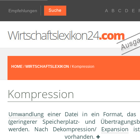
Empfehlungen
A
B
C
D
E
HOME
/
WIRTSCHAFTSLEXIKON
/ Kompression
Kompression
Umwandlung
einer Datei in ein Format, das 
(geringerer Speicherplatz- und Übertragung
werden. Nach Dekompression/
Expansion
ist
vorhanden.