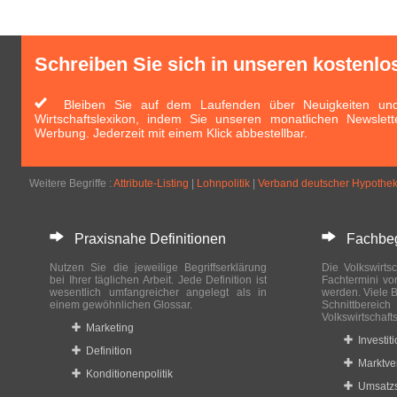
Schreiben Sie sich in unseren kostenlo
Bleiben Sie auf dem Laufenden über Neuigkeiten und 
Wirtschaftslexikon, indem Sie unseren monatlichen Newslett
Werbung. Jederzeit mit einem Klick abbestellbar.
Weitere Begriffe :
Attribute-Listing
|
Lohnpolitik
|
Verband deutscher Hypothe
Praxisnahe Definitionen
Fachbegri
Nutzen Sie die jeweilige Begriffserklärung
Die Volkswirtsc
bei Ihrer täglichen Arbeit. Jede Definition ist
Fachtermini vo
wesentlich umfangreicher angelegt als in
werden. Viele B
einem gewöhnlichen Glossar.
Schnittberei
Volkswirtschaft
Marketing
Investit
Definition
Marktve
Konditionenpolitik
Umsatzs