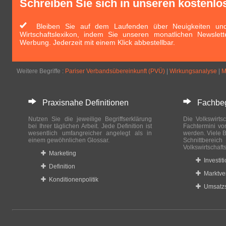
Schreiben Sie sich in unseren kostenlo
Bleiben Sie auf dem Laufenden über Neuigkeiten und 
Wirtschaftslexikon, indem Sie unseren monatlichen Newslett
Werbung. Jederzeit mit einem Klick abbestellbar.
Weitere Begriffe :
Pariser Verbandsübereinkunft (PVÜ)
|
Wirkungsanalyse
|
M
Praxisnahe Definitionen
Fachbegri
Nutzen Sie die jeweilige Begriffserklärung
Die Volkswirtsc
bei Ihrer täglichen Arbeit. Jede Definition ist
Fachtermini vo
wesentlich umfangreicher angelegt als in
werden. Viele B
einem gewöhnlichen Glossar.
Schnittberei
Volkswirtschaft
Marketing
Investit
Definition
Marktve
Konditionenpolitik
Umsatzs