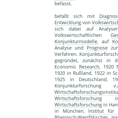
befasst.
befaßt sich mit
Diagno
Entwicklung
von
Volkswirtsc
sich dabei auf Analys
Volkswirtschaftlichen
Ge
Konjunkturmodelle
, auf
Ko
Analyse und
Prognose
zun
Verfahren. Konjunkturforsch
gegründet, zunächst in 
Economic
Research
, 1920 
1920 in Rußland, 1922 in S
1925 in Deutschland, 1
Konjunkturforschu
Wirtschaftsforschungsinstitu
Wirtschaftsforschung
in B
Wirtschaftsforschung
in Ha
in München,
Institut für 
Rheinisch-Westfälisches Ins