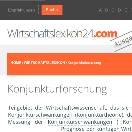
Empfehlungen
A
B
C
D
E
HOME
/
WIRTSCHAFTSLEXIKON
/ Konjunkturforschung
Konjunkturforschung
Teilgebiet der
Wirtschaftswissenschaft
, das sic
Konjunkturschwankungen
(
Konjunkturtheorie
), 
Messung der
Konjunkturschwankungen
( Konj
Prognose
der künftigen Wirt