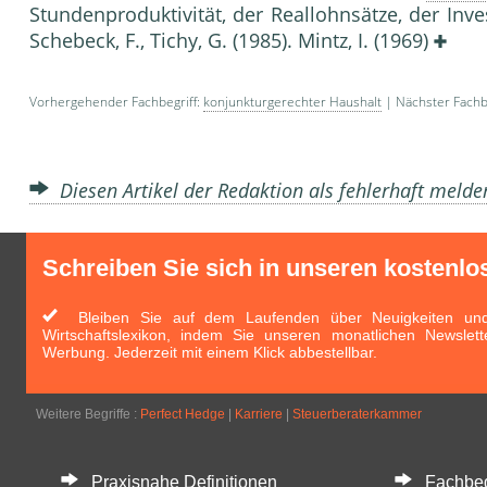
Stundenproduktivität, der Reallohnsätze, der Inves
Schebeck, F., Tichy, G. (1985). Mintz, I. (1969)
Vorhergehender Fachbegriff:
konjunkturgerechter Haushalt
| Nächster Fachb
Diesen Artikel der Redaktion als fehlerhaft meld
Schreiben Sie sich in unseren kostenlo
Bleiben Sie auf dem Laufenden über Neuigkeiten und 
Wirtschaftslexikon, indem Sie unseren monatlichen Newslett
Werbung. Jederzeit mit einem Klick abbestellbar.
Weitere Begriffe :
Perfect Hedge
|
Karriere
|
Steuerberaterkammer
Praxisnahe Definitionen
Fachbegri