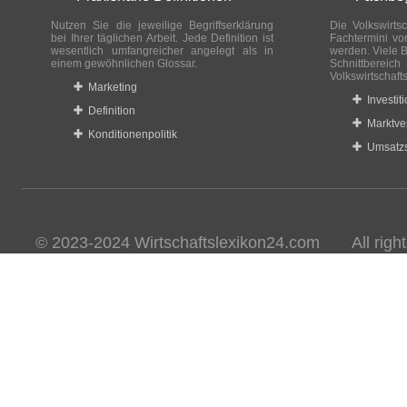
Nutzen Sie die jeweilige Begriffserklärung
Die Volkswirtsc
bei Ihrer täglichen Arbeit. Jede Definition ist
Fachtermini vo
wesentlich umfangreicher angelegt als in
werden. Viele B
einem gewöhnlichen Glossar.
Schnittberei
Volkswirtschaft
Marketing
Investit
Definition
Marktve
Konditionenpolitik
Umsatzs
© 2023-2024 Wirtschaftslexikon24.com All rights