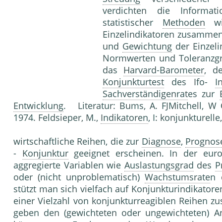
verdichten die Informa
statistischer
Methoden
wi
Einzelindikatoren zusammen
und
Gewichtung
der Einzel
Normwerten und Toleranzg
das
Harvard-Barometer
, d
Konjunkturtest
des Ifo-
I
Sachverständigenrat
es zur
Entwicklung
. Literatur: Bums, A. FJMitchell, W
1974. Feldsieper, M.,
Indikatoren
, I: konjunkturelle
wirtschaftliche Reihen, die zur
Diagnose
,
Prognos
-
Konjunktur
geeignet erscheinen. In der euro
aggregierte Variablen wie
Auslastungsgrad
des
P
oder (nicht unproblematisch)
Wachstumsrate
n
stützt man sich vielfach auf Konjunkturindikatoren 
einer Vielzahl von konjunkturreagiblen Reihen 
geben den (gewichteten oder ungewichteten) A