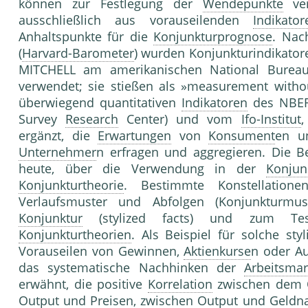
können zur Festlegung der
Wendepunkte
ver
ausschließlich aus vorauseilenden
Indikator
Anhaltspunkte für die
Konjunkturprognose
. Nac
(
Harvard-Barometer
) wurden Konjunkturindikator
MITCHELL am amerikanischen National Bure
verwendet; sie stießen als »measurement without
überwiegend quantitativen
Indikatoren
des NBER
Survey
Research
Center) und vom
Ifo-Institut
,
ergänzt, die
Erwartungen
von
Konsument
en 
Unternehmer
n erfragen und aggregieren. Die B
heute, über die Verwendung in der
Konjun
Konjunkturtheorie
. Bestimmte Konstellationen
Verlaufsmuster und Abfolgen (Konjunkturmus
Konjunktur
(stylized facts) und zum Teste
Konjunkturtheorien
. Als Beispiel für solche sty
Vorauseilen von Gewinnen,
Aktienkurse
n oder Au
das systematische Nachhinken der
Arbeitsmar
erwähnt, die positive
Korrelation
zwischen dem 
Output und Preisen, zwischen Output und
Geldn