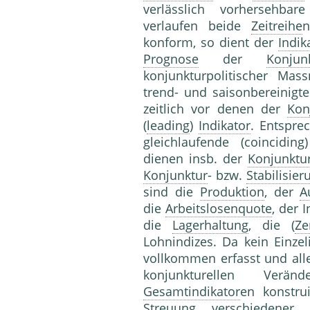
verlässlich vorhersehba
verlaufen beide
Zeitreihe
n
konform, so dient der
Indik
Prognose
der
Konjun
konjunkturpolitischer Ma
trend- und saisonbereinigt
zeitlich vor denen der
Kon
(
leading
)
Indikator
. Entspre
gleichlaufende (coincidin
dienen insb. der
Konjunktu
Konjunktur
- bzw.
Stabilisier
sind die
Produktion
, der
A
die
Arbeitslosenquote
, der 
die
Lagerhaltung
, die (
Ze
Lohnindizes. Da kein Einzel
vollkommen erfasst und al
konjunkturellen Verä
Gesamtindikator
en konstrui
Streuung
verschiedener ge