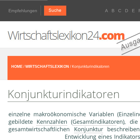
Empfehlungen
A
B
C
D
E
HOME
/
WIRTSCHAFTSLEXIKON
/ Konjunkturindikatoren
Konjunkturindikatoren
einzelne makroökonomische Variablen (Einzelin
gebildete
Kennzahlen
(
Gesamtindikator
en), di
gesamtwirtschaftlichen
Konjunktur
beschreiben
Entwicklung
eines
Indikator