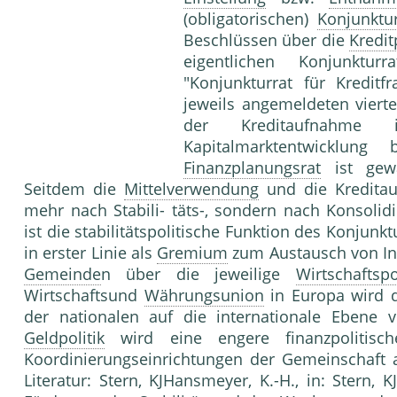
(obligatorischen)
Konjunktu
Beschlüssen über die
Kredit
eigentlichen Konjunktu
"Konjunkturrat für Kredit
jeweils angemeldeten vierte
der Kreditaufnahme 
Kapitalmarktentwicklung
Finanzplanungsrat
ist gewä
Seitdem die
Mittelverwendung
und die Kredita
mehr nach Stabili- täts-, sondern nach Konsolid
ist die stabilitätspolitische Funktion des Konjunkt
in erster Linie als
Gremium
zum Austausch von In
Gemeinde
n über die jeweilige
Wirtschaftspo
Wirtschaftsund
Währungsunion
in Europa wird d
der nationalen auf die internationale Ebene 
Geldpolitik
wird eine engere finanzpolitis
Koordinierungseinrichtungen der Gemeinschaft 
Literatur: Stern, KJHansmeyer, K.-H., in: Stern,