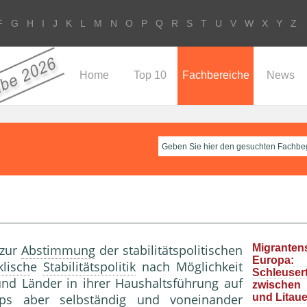
F
G
H
I
J
K
L
M
N
O
P
Q
R
S
T
U
V
W
X
Y
Z
Home
Top 10
Fachbereiche
News
zur
Abstimmung
der stabilitätspolitischen
Migrante
Europa
klisch
e
Stabilitätspolitik
nach Möglichkeit
Schleuser
und Länder in ihrer Haushaltsführung auf
zwische
ips aber selbständig und voneinander
und Litau