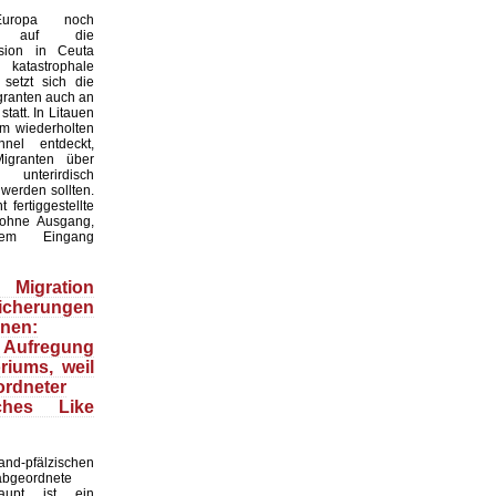
uropa noch
os auf die
asion in Ceuta
atastrophale
 setzt sich die
granten auch an
statt. In Litauen
m wiederholten
nel entdeckt,
igranten über
nterirdisch
werden sollten.
 fertiggestellte
ohne Ausgang,
tem Eingang
igration
Sicherungen
nen:
 Aufregung
iums, weil
rdneter
ches Like
d-pfälzischen
abgeordnete
aupt ist ein