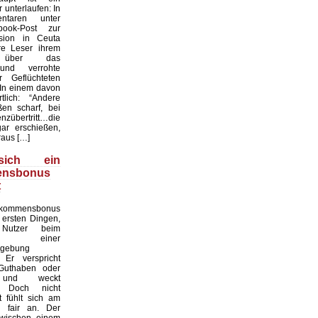
unterlaufen: In
taren unter
ook-Post zur
asion in Ceuta
re Leser ihrem
n über das
und verrohte
r Geflüchteten
 In einem davon
lich: “Andere
en scharf, bei
nzübertritt…die
ar erschießen,
aus […]
ich ein
ensbonus
t
ommensbonus
 ersten Dingen,
Nutzer beim
en einer
mgebung
Er verspricht
 Guthaben oder
e und weckt
. Doch nicht
 fühlt sich am
h fair an. Der
zwischen einem