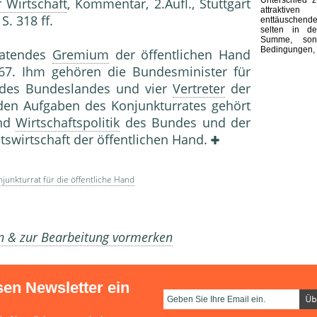
 Wirtschaft
, Kommentar, 2.Aufl., Stuttgart
attraktive
S. 318 ff.
enttäuschend
selten in d
Summe, son
Bedingungen, 
ratendes
Gremium
der öffentlichen Hand
7. Ihm gehören die Bundesminister für
des Bundeslandes und vier
Vertreter
der
en Aufgaben des Konjunkturrates gehört
und
Wirtschaftspolitik
des Bundes und der
tswirtschaft der öffentlichen Hand.
junkturrat für die öffentliche Hand
en & zur Bearbeitung vormerken
sen Newsletter ein