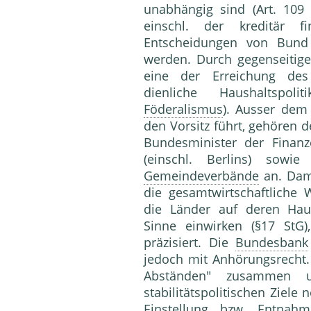
unabhängig sind (Art. 109
einschl. der kreditär f
Entscheidungen von Bund
werden. Durch gegenseitig
eine der Erreichung des
dienliche Haushaltspol
Föderalismus
). Ausser dem
den Vorsitz führt, gehören d
Bundesminister der Finan
(einschl. Berlins) sowi
Gemeindeverbände
an. Dami
die gesamtwirtschaftliche 
die Länder auf deren Haush
Sinne einwirken (§17 StG)
präzisiert. Die
Bundesbank
jedoch mit Anhörungsrecht. 
Abständen" zusammen u
stabilitätspolitischen Ziel
Einstellung
bzw.
Entnahm