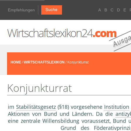
Empfehlungen
A
B
C
D
E
HOME
/
WIRTSCHAFTSLEXIKON
/ Konjunkturrat
Konjunkturrat
im
Stabilitätsgesetz
(§18) vorgesehene
Institution
Aktionen von Bund und Ländern. Da die
antizy
eine zentrale Willensbildung voraussetzt, Bund 
Grund des Föderativprinz