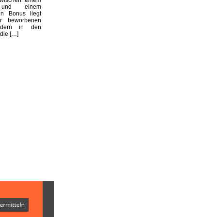
n und einem
en Bonus liegt
er beworbenen
dern in den
die […]