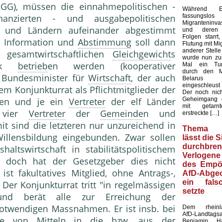
 GG), müssen die einnahmepolitischen -
Während E
fassungsl
inanzierten - und ausgabepolitischen
Migranteninv
 und Ländern aufeinander abgestimmt
und deren k
Folgen starrt,
e Information und
Abstimmung
soll dann
Flutung mit Mi
anderer Stelle 
 gesamtwirtschaftlichen
Gleichgewicht
s
wurde nun zu
itik
betrieb
en werden (kooperativer
Mal ein Tun
durch den M
 Bundesminister für
Wirtschaft
, der auch
Belarus u
eingeschleust 
em Konjunkturrat als Pflichtmitglieder der
Der noch nicht
Geheimgang 
zen und je ein
Vertreter
der elf Länder
mit getarn
e vier
Vertreter
der
Gemeinde
n und
erstreckte […]
t sind die letzteren nur unzureichend in
Thema M
Willensbildung eingebunden. Zwar sollen
lässt die 
durchbren
altswirtschaft in stabilitätspolitischem
Verlogene
, doch hat der Gesetzgeber dies nicht
des Empör
ist fakultatives Mitglied, ohne Antrags-,
AfD-Abgeo
ein fals
Der Konjunkturrat tritt "in regelmässigen
setzte
nd berät alle zur Erreichung der
e notwendigen Massnahmen. Er ist insb. bei
Dem rheinlan
AfD-Landtags
e
von Mitteln in die bzw. aus der
Benjamin H