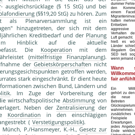
dummer Fehler 
r
- ausgleichsrücklage (§ 15 StG) und bei
den Kommen
einem Faceb
plafondierung
(§§19,20 StG) zu hören. Zum
Migranteninv
rrat als Plenarversammlung ist ein
hatten mehre
Entsetze
fragen" hinzugetreten, der sich mit dem
aggressive 
Verhalten de
ljährlichen Kreditbedarf und der
Planung
Luft gemacht.
im Hinblick auf die aktuelle
hieß es wört
Länder schieß
 befasst. Die
Kooperation
mit dem
illegalem Gre
SED ließ sog
hrleistet (
mittelfristige Finanzplanung
).
wenn jemand r
ufnahme der
Gebietskörperschaft
en nicht
Wann s
ierungsgesichtspunkten getroffen werden,
Willkomm
urrates stark eingeschränkt. Er dient heute
fair anfühl
formationen zwischen Bund, Ländern und
Ein Willk
litik
. Im Zuge der Vorbereitung der
gehört zu den
die neue 
ie wirtschaftspolitische
Abstimmung
von
Betret
Glücksspielu
verlagert. Neben der
Zentralisierung
der
wahrnehmen. 
che
Koordination
in den einschlägigen
zusätzliches
Freispiel
angestrebt (
Verstetigungspolitik
).
Erwartungen
jedes Angebot
 KJ Münch, P./Hansmeyer, K.-H.,
Gesetz zur
Ende wirklic
Unterschied 