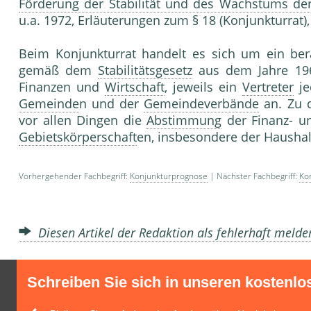
Förderung der Stabilität und des Wachstums der
u.a. 1972, Erläuterungen zum § 18 (Konjunkturrat), 
Beim Konjunkturrat handelt es sich um ein be
gemäß dem
Stabilitätsgesetz
aus dem Jahre 196
Finanzen und
Wirtschaft
, jeweils ein
Vertreter
je
Gemeinde
n und der
Gemeindeverbände
an. Zu d
vor allen Dingen die
Abstimmung
der Finanz- 
Gebietskörperschaft
en, insbesondere der Haushal
Vorhergehender Fachbegriff:
Konjunkturprognose
| Nächster Fachbegriff:
Kon
Diesen Artikel der Redaktion als fehlerhaft meld
Schreiben Sie sich in unseren kostenlo