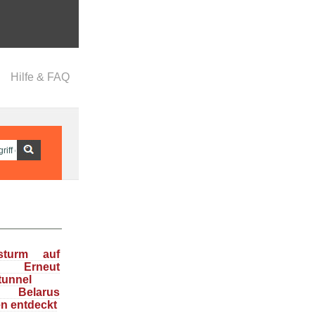
Hilfe & FAQ
nsturm auf
: Erneut
tunnel
n Belarus
en entdeckt