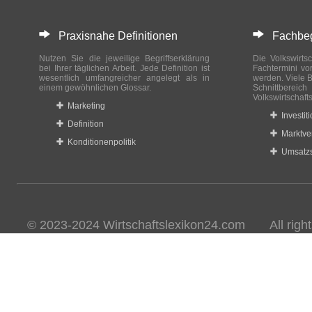
Praxisnahe Definitionen
Fachbegri
Nutzen Sie die jeweilige Begriffserklärung
Die Volkswirtsc
bei Ihrer täglichen Arbeit. Jede Definition ist
Fachtermini vo
wesentlich umfangreicher angelegt als in
werden. Viele B
einem gewöhnlichen Glossar.
Schnittberei
Volkswirtschaft
Marketing
Investit
Definition
Marktve
Konditionenpolitik
Umsatzs
© 2023-2024 Wirtschaftslexikon24.com All rights