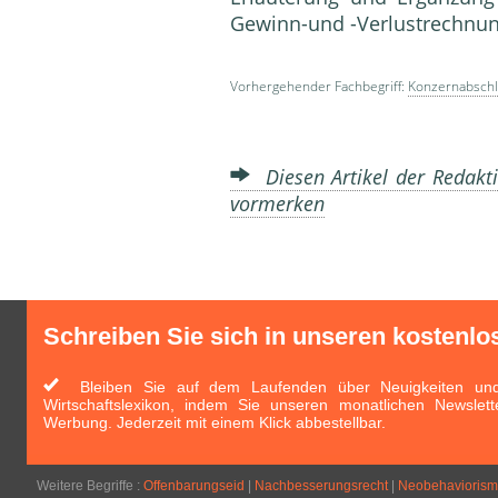
Gewinn-und -Verlustrechnun
Vorhergehender Fachbegriff:
Konzernabschl
Diesen Artikel der Redakti
vormerken
Schreiben Sie sich in unseren kostenlo
Bleiben Sie auf dem Laufenden über Neuigkeiten und 
Wirtschaftslexikon, indem Sie unseren monatlichen Newslett
Werbung. Jederzeit mit einem Klick abbestellbar.
Weitere Begriffe :
Offenbarungseid
|
Nachbesserungsrecht
|
Neobehavioris