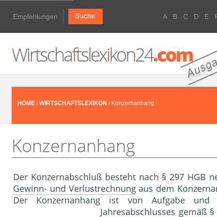
Empfehlungen
A
B
C
D
E
HOME
/
WIRTSCHAFTSLEXIKON
/ Konzernanhang
Konzernanhang
Der Konzernabschluß besteht nach § 297 HGB 
Gewinn- und Verlustrechnung
aus dem Konzernan
Der Konzernanhang ist von Aufgabe und 
Jahresabschluss
es gemäß § 