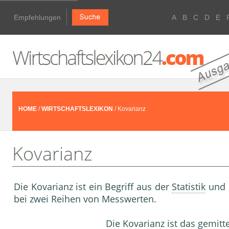
Empfehlungen
A
B
C
D
E
HOME
/
WIRTSCHAFTSLEXIKON
/ Kovarianz
Kovarianz
Die Kovarianz ist ein Begriff aus der
Statistik
und s
bei zwei Reihen von Messwerten.
Die Kovarianz ist das gemit