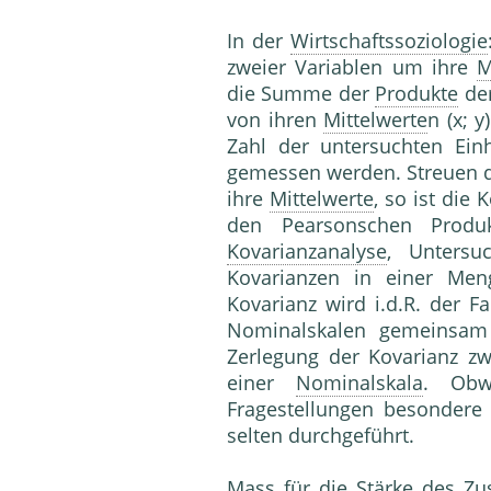
In der
Wirtschaftssoziologie
zweier Variablen um ihre
M
die Summe der
Produkte
de
von ihren
Mittelwerte
n (x; y
Zahl der untersuchten Ein
gemessen werden. Streuen 
ihre
Mittelwerte
, so ist die 
den Pearsonschen Produ
Kovarianzanalyse
, Untersu
Kovarianzen in einer Men
Kovarianz wird i.d.R. der F
Nominalskalen gemeinsam
Zerlegung der Kovarianz zw
einer
Nominalskala
. Obw
Fragestellungen besondere 
selten durchgeführt.
Mass für die Stärke des Z