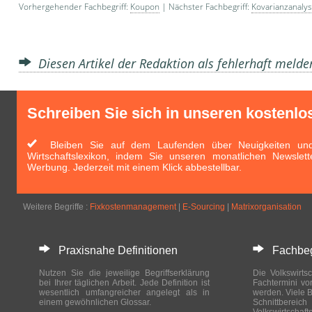
Vorhergehender Fachbegriff:
Koupon
| Nächster Fachbegriff:
Kovarianzanaly
Diesen Artikel der Redaktion als fehlerhaft meld
Schreiben Sie sich in unseren kostenlo
Bleiben Sie auf dem Laufenden über Neuigkeiten und 
Wirtschaftslexikon, indem Sie unseren monatlichen Newslett
Werbung. Jederzeit mit einem Klick abbestellbar.
Weitere Begriffe :
Fixkostenmanagement
|
E-Sourcing
|
Matrixorganisation
Praxisnahe Definitionen
Fachbegri
Nutzen Sie die jeweilige Begriffserklärung
Die Volkswirtsc
bei Ihrer täglichen Arbeit. Jede Definition ist
Fachtermini vo
wesentlich umfangreicher angelegt als in
werden. Viele B
einem gewöhnlichen Glossar.
Schnittberei