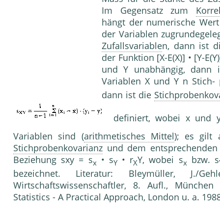
Im Gegensatz zum
Korre
hängt der numerische Wert
der Variablen zugrundegele
Zufallsvariable
n, dann ist d
der Funktion [X-E(X)] • [Y-E(Y)
und Y unabhängig, dann is
Variablen X und Y n Stich- pr
dann ist die
Stichprobenkov
definiert, wobei x und y
Variablen sind (
arithmetisches Mittel
); es gi
Stichprobenkovarianz
und dem entsprechende
Beziehung sxy = s
• s
• r
Y, wobei s
bzw. s
x
Y
X
x
bezeichnet. Literatur: Bleymüller, J./G
Wirtschaftswissenschaftler, 8. Aufl., München 
Statistics - A Practical Approach, London u. a. 19