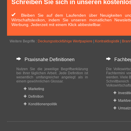
Schreiben Sie sich in unseren kostenlo
Bleiben Sie auf dem Laufenden über Neuigkeiten und 
Wirtschaftslexikon, indem Sie unseren monatlichen Newslett
Werbung. Jederzeit mit einem Klick abbestellbar.
Weitere Begriffe :
Deckungsstockfähige Wertpapiere
|
Kontraktlogistik
|
Brann
Praxisnahe Definitionen
Fachbegri
Nutzen Sie die jeweilige Begriffserklärung
Die Volkswirtsc
bei Ihrer täglichen Arbeit. Jede Definition ist
Fachtermini vo
wesentlich umfangreicher angelegt als in
werden. Viele B
einem gewöhnlichen Glossar.
Schnittberei
Volkswirtschaft
Marketing
Investit
Definition
Marktve
Konditionenpolitik
Umsatzs