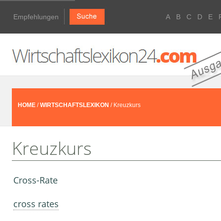
Empfehlungen
A
B
C
D
E
HOME
/
WIRTSCHAFTSLEXIKON
/ Kreuzkurs
Kreuzkurs
Cross-Rate
cross rates