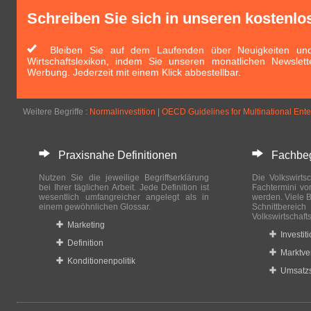
Schreiben Sie sich in unseren kostenlo
Bleiben Sie auf dem Laufenden über Neuigkeiten und 
Wirtschaftslexikon, indem Sie unseren monatlichen Newslett
Werbung. Jederzeit mit einem Klick abbestellbar.
Weitere Begriffe :
Normalinvestition
|
OECD Guidelines for Multinational Ente
Praxisnahe Definitionen
Fachbegri
Nutzen Sie die jeweilige Begriffserklärung
Die Volkswirtsc
bei Ihrer täglichen Arbeit. Jede Definition ist
Fachtermini vo
wesentlich umfangreicher angelegt als in
werden. Viele B
einem gewöhnlichen Glossar.
Schnittberei
Volkswirtschaft
Marketing
Investit
Definition
Marktve
Konditionenpolitik
Umsatzs