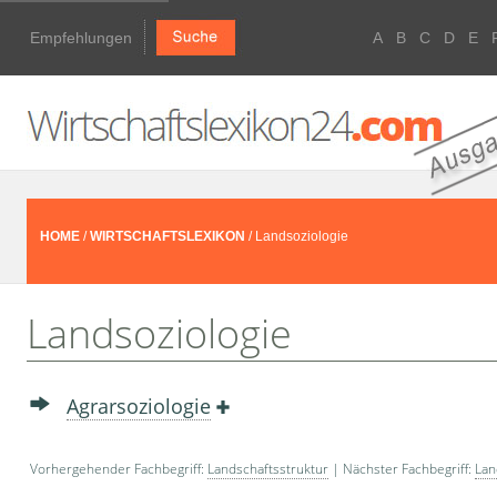
Empfehlungen
A
B
C
D
E
HOME
/
WIRTSCHAFTSLEXIKON
/ Landsoziologie
Landsoziologie
Agrarsoziologie
Vorhergehender Fachbegriff:
Landschaftsstruktur
| Nächster Fachbegriff:
Lan