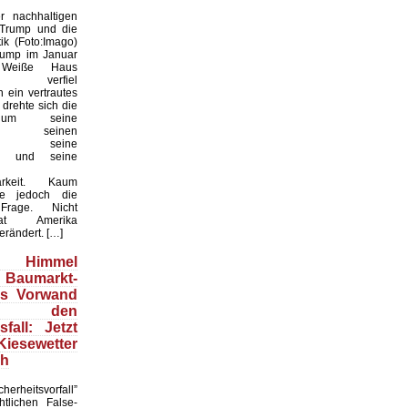
 nachhaltigen
 Trump und die
ik (Foto:Imago)
rump im Januar
Weiße Haus
te, verfiel
 ein vertrautes
 drehte sich die
 um seine
keit, seinen
til, seine
en und seine
arkeit. Kaum
te jedoch die
 Frage. Nicht
t Amerika
erändert. […]
Himmel
 Baumarkt-
ls Vorwand
 den
fall: Jetzt
esewetter
ch
herheitsvorfall”
htlichen False-