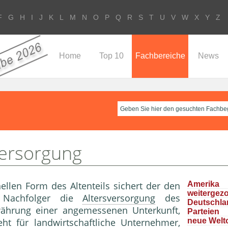
F
G
H
I
J
K
L
M
N
O
P
Q
R
S
T
U
V
W
X
Y
Z
Home
Top 10
Fachbereiche
News
versorgung
onellen Form des Altenteils sichert der den
Ameri
weitergez
 Nachfolger die
Altersversorgung
des
Deutschla
währung einer angemessenen Unterkunft,
Parteie
eht für landwirtschaftliche
Unternehmer
,
neue Welt