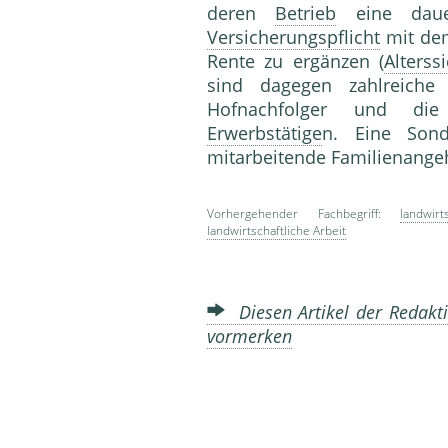
deren
Betrieb
eine dauerh
Versicherungspflicht
mit dem 
Rente zu ergänzen (
Alterss
sind dagegen zahlreiche 
Hofnachfolger und die 
Erwerbstätige
n. Eine Sond
mitarbeitende Familienan
Vorhergehender Fachbegriff:
landwirt
landwirtschaftliche Arbeit
Diesen Artikel der Redakti
vormerken