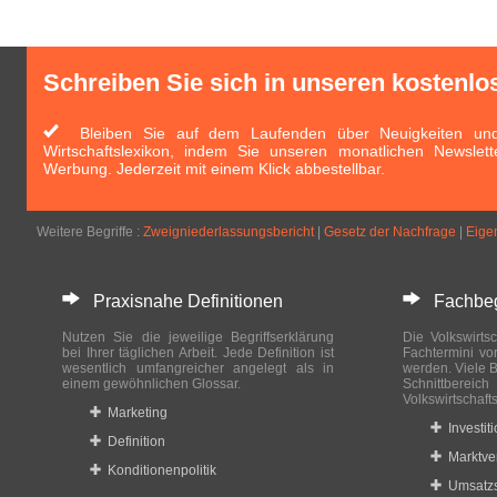
Schreiben Sie sich in unseren kostenlo
Bleiben Sie auf dem Laufenden über Neuigkeiten und 
Wirtschaftslexikon, indem Sie unseren monatlichen Newslett
Werbung. Jederzeit mit einem Klick abbestellbar.
Weitere Begriffe :
Zweigniederlassungsbericht
|
Gesetz der Nachfrage
|
Eigen
Praxisnahe Definitionen
Fachbegri
Nutzen Sie die jeweilige Begriffserklärung
Die Volkswirtsc
bei Ihrer täglichen Arbeit. Jede Definition ist
Fachtermini vo
wesentlich umfangreicher angelegt als in
werden. Viele B
einem gewöhnlichen Glossar.
Schnittberei
Volkswirtschaft
Marketing
Investit
Definition
Marktve
Konditionenpolitik
Umsatzs