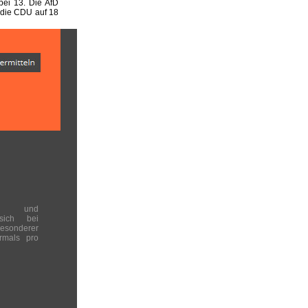
ei 13. Die AfD
 die CDU auf 18
en und
 sich bei
onderer
rmals pro