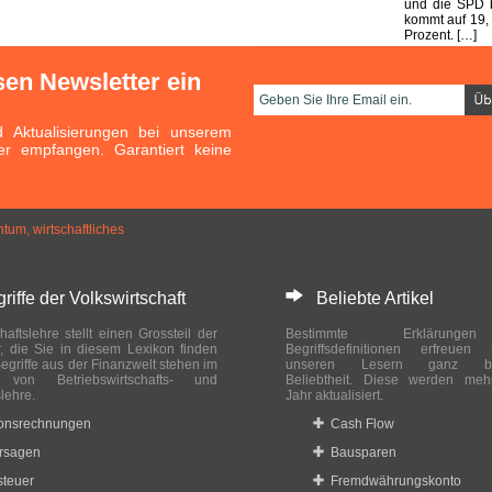
und die SPD b
kommt auf 19,
Prozent. […]
sen Newsletter ein
Aktualisierungen bei unserem
er empfangen. Garantiert keine
tum, wirtschaftliches
ffe der Volkswirtschaft
Beliebte Artikel
haftslehre stellt einen Grossteil der
Bestimmte Erklärung
r, die Sie in diesem Lexikon finden
Begriffsdefinitionen erfreuen
egriffe aus der Finanzwelt stehen im
unseren Lesern ganz bes
ch von Betriebswirtschafts- und
Beliebtheit. Diese werden meh
slehre.
Jahr aktualisiert.
ionsrechnungen
Cash Flow
rsagen
Bausparen
teuer
Fremdwährungskonto