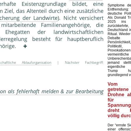
afte Existenzgrundlage bildet, eine
Symptome der
Entfremdung:
Ziel, das Altenteil durch eine zusätzliche
deutsche Polit
icherung der Landwirte
). Nicht versichert
Als Donald T
2025 ins 
mitarbeitende Familienangehörige, die
zurückkehr
Deutschland in
Ehegatten der landwirtschaftlichen
Ritual. Wieder
erregelung besteht für hauptberuflich
Debatte
Persönlich
gehörige.
Politiks
Provokation
vermeintliche
Unberechenb
schaftliche Ablauforganisation
| Nächster Fachbegriff:
jemand stell
eigentliche
Trump ha
grundlegend v
Vom 
getretene
on als fehlerhaft melden & zur Bearbeitung
Drohne a
für
Spannungs
dreht Ki
völlig dur
Der “ernste Sic
einer offensic