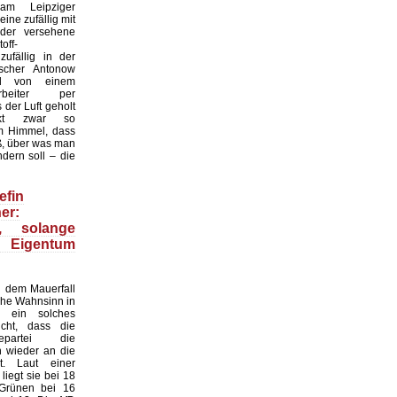
 am Leipziger
ine zufällig mit
der versehene
off-
zufällig in der
scher Antonow
nd von einem
tarbeiter per
der Luft geholt
nkt zwar so
 Himmel, dass
ß, über was man
dern soll – die
efin
er:
n, solange
 Eigentum
 dem Mauerfall
sche Wahnsinn in
 ein solches
cht, dass die
gepartei die
n wieder an die
. Laut einer
iegt sie bei 18
 Grünen bei 16