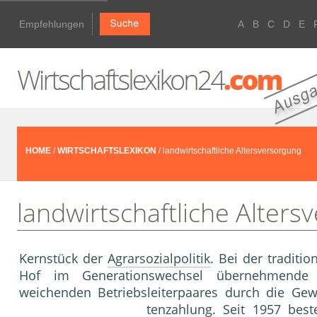
Empfehlungen
A
B
C
D
E
HOME
/
WIRTSCHAFTSLEXIKON
/ landwirtschaftliche Altersversorgung
landwirtschaftliche Alters
Kernstück der
Agrarsozialpolitik
. Bei der traditi
Hof im Generationswechsel übernehmende
weichenden Betriebsleiterpaares durch die Ge
tenzahlung. Seit 1957 best