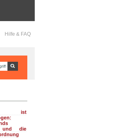
Hilfe & FAQ
ka ist
ogen:
nds
n und die
ordnung