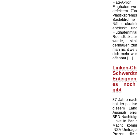
Flag-Aktion
Flughafen, wo e
defektem Zün
Plastiksprengst
Basteldrohne 
Nähe ukraini
entdeckt u
Flughafenmi
Roundkick aus 
wurde, sti
dermaßen zum
man nicht wei
sich mehr wun
offenbar […]
Linken-Ch
Schwerdtn
Enteigne
es noch
gibt
37 Jahre nach
hat der politi
diesem Land
Ausmaß errei
SED-Nachfol
Linke in Berli
Macht kommt
INSA-Umfrage l
Prozent, die