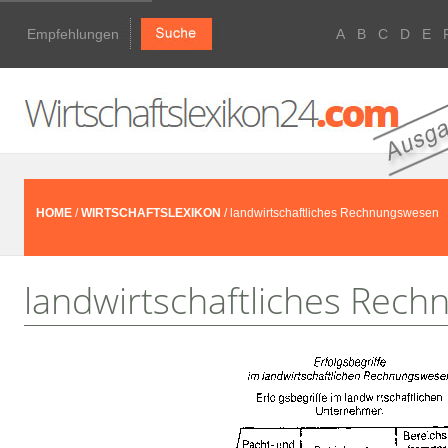
Empfehlungen
A
B
C
D
E
HOME
/
WIRTSCHAFTSLEXIKON
/ landwirtschaftliches Rechnungswesen
landwirtschaftliches Rec