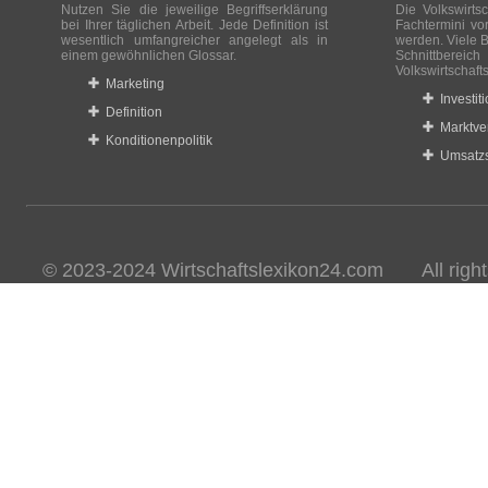
Nutzen Sie die jeweilige Begriffserklärung
Die Volkswirtsc
bei Ihrer täglichen Arbeit. Jede Definition ist
Fachtermini vo
wesentlich umfangreicher angelegt als in
werden. Viele B
einem gewöhnlichen Glossar.
Schnittberei
Volkswirtschaft
Marketing
Investit
Definition
Marktve
Konditionenpolitik
Umsatzs
© 2023-2024 Wirtschaftslexikon24.com All rights