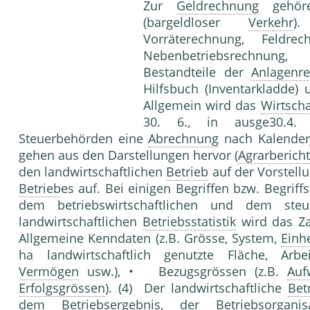
Zur
Geldrechnung
gehö
(bargeldloser
Verkehr
)
Vorräterechnung, Feldrec
Nebenbetriebsrechnung
Bestandteile der
Anlagenr
Hilfsbuch (Inventarkladde)
Allgemein wird das
Wirtscha
30. 6., in ausge30.4. a
Steuerbehörden eine
Abrechnung
nach Kalenderj
gehen aus den Darstellungen hervor (
Agrarberich
den landwirtschaftlichen
Betrieb
auf der Vorstellu
Betrieb
es auf. Bei einigen Begriffen bzw. Begrif
dem betriebswirtschaftlichen und dem ste
landwirtschaftlichen
Betriebsstatistik
wird das Za
Allgemeine Kenndaten (z.B. Grösse, System,
Einh
ha landwirtschaftlich genutzte Fläche, Arbeit
Vermögen
usw.), • Bezugsgrössen (z.B.
Auf
Erfolgsgrössen
). (4) Der landwirtschaftliche
Bet
dem
Betriebsergebnis
, der Betriebsorgan