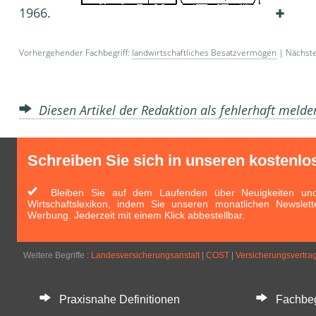
1966.
Vorhergehender Fachbegriff:
landwirtschaftliches Besatzvermögen
| Nächste
Diesen Artikel der Redaktion als fehlerhaft meld
Schreiben Sie sich in unseren kostenlo
Bleiben Sie auf dem Laufenden über Neuigkeiten und 
Wirtschaftslexikon, indem Sie unseren monatlichen Newslett
Werbung. Jederzeit mit einem Klick abbestellbar.
Weitere Begriffe :
Landesversicherungsanstalt
|
COST
|
Versicherungsvertra
Praxisnahe Definitionen
Fachbegri