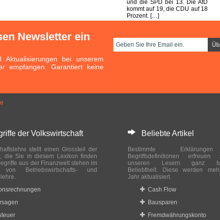
und die SPD bei 13. Die AfD
kommt auf 19, die CDU auf 18
Prozent. […]
sen Newsletter ein
Aktualisierungen bei unserem
er empfangen. Garantiert keine
se
ffe der Volkswirtschaft
Beliebte Artikel
haftslehre stellt einen Grossteil der
Bestimmte Erklärung
r, die Sie in diesem Lexikon finden
Begriffsdefinitionen erfreuen
egriffe aus der Finanzwelt stehen im
unseren Lesern ganz bes
ch von Betriebswirtschafts- und
Beliebtheit. Diese werden meh
slehre.
Jahr aktualisiert.
ionsrechnungen
Cash Flow
rsagen
Bausparen
teuer
Fremdwährungskonto