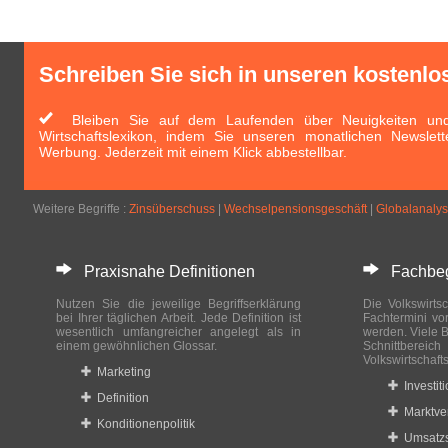
Schreiben Sie sich in unseren kostenlo
Bleiben Sie auf dem Laufenden über Neuigkeiten und 
Wirtschaftslexikon, indem Sie unseren monatlichen Newslett
Werbung. Jederzeit mit einem Klick abbestellbar.
Weitere Begriffe :
Zinsüberschuss
|
Wechselpensionsgeschäft
|
Globalanaly
Praxisnahe Definitionen
Fachbegri
Nutzen Sie die jeweilige Begriffserklärung
Die Volkswirtsc
bei Ihrer täglichen Arbeit. Jede Definition ist
Fachtermini vo
wesentlich umfangreicher angelegt als in
werden. Viele B
einem gewöhnlichen Glossar.
Schnittberei
Volkswirtschaft
Marketing
Investit
Definition
Marktve
Konditionenpolitik
Umsatzs