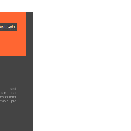
en und
 sich bei
onderer
rmals pro