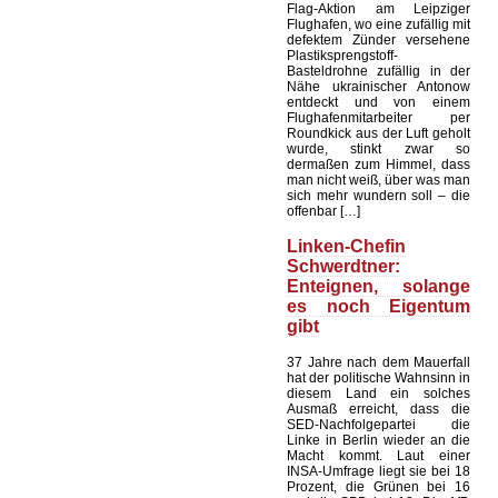
Flag-Aktion am Leipziger
Flughafen, wo eine zufällig mit
defektem Zünder versehene
Plastiksprengstoff-
Basteldrohne zufällig in der
Nähe ukrainischer Antonow
entdeckt und von einem
Flughafenmitarbeiter per
Roundkick aus der Luft geholt
wurde, stinkt zwar so
dermaßen zum Himmel, dass
man nicht weiß, über was man
sich mehr wundern soll – die
offenbar […]
Linken-Chefin
Schwerdtner:
Enteignen, solange
es noch Eigentum
gibt
37 Jahre nach dem Mauerfall
hat der politische Wahnsinn in
diesem Land ein solches
Ausmaß erreicht, dass die
SED-Nachfolgepartei die
Linke in Berlin wieder an die
Macht kommt. Laut einer
INSA-Umfrage liegt sie bei 18
Prozent, die Grünen bei 16