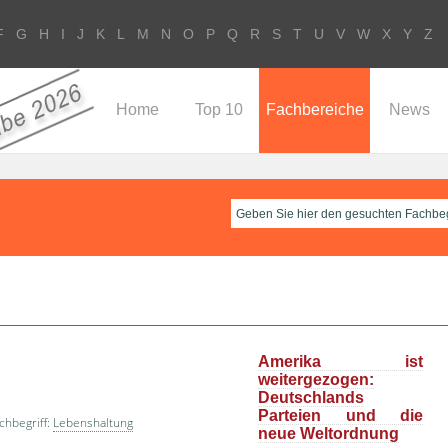
F
G
H
I
J
K
L
M
N
O
P
Q
R
S
T
U
V
W
X
Y
Z
Home
Top 10
Fachbereiche
News
Amerika ist
weitergezogen:
Deutschlands
Parteien und die
chbegriff:
Lebenshaltung
neue Weltordnung