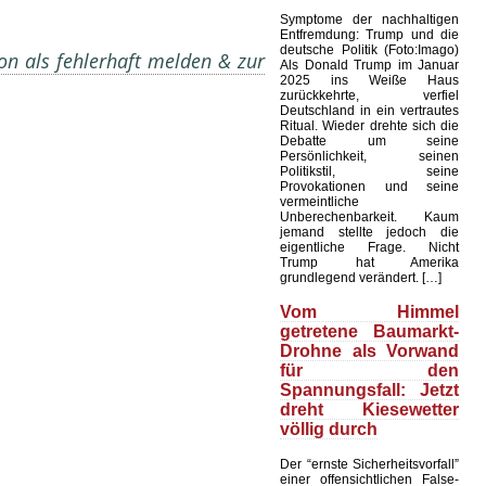
Symptome der nachhaltigen
Entfremdung: Trump und die
deutsche Politik (Foto:Imago)
on als fehlerhaft melden & zur
Als Donald Trump im Januar
2025 ins Weiße Haus
zurückkehrte, verfiel
Deutschland in ein vertrautes
Ritual. Wieder drehte sich die
Debatte um seine
Persönlichkeit, seinen
Politikstil, seine
Provokationen und seine
vermeintliche
Unberechenbarkeit. Kaum
jemand stellte jedoch die
eigentliche Frage. Nicht
Trump hat Amerika
grundlegend verändert. […]
Vom Himmel
getretene Baumarkt-
Drohne als Vorwand
für den
Spannungsfall: Jetzt
dreht Kiesewetter
völlig durch
Der “ernste Sicherheitsvorfall”
einer offensichtlichen False-