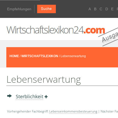
Empfehlungen
A
B
C
D
E
HOME
/
WIRTSCHAFTSLEXIKON
/ Lebenserwartung
Lebenserwartung
Sterblichkeit
Vorhergehender Fachbegriff:
Lebenseinkommensbesteuerung
| Nächster Fa