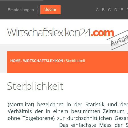
Empfehlungen
A
B
C
D
E
HOME
/
WIRTSCHAFTSLEXIKON
/ Sterblichkeit
Sterblichkeit
(
Mortalität
) bezeichnet in der
Statistik
und den 
Verhältnis der in einem bestimmten Zeitraum 
ohne Totgeborene) zur durchschnittlichen Gesa
Das einfachste Mass der St