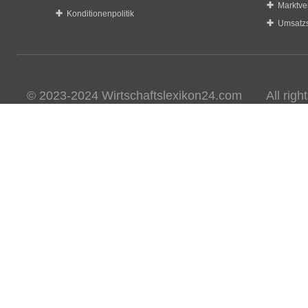
Marktve
Konditionenpolitik
Umsatzs
© 2023-2024 Wirtschaftslexikon24.com All rights