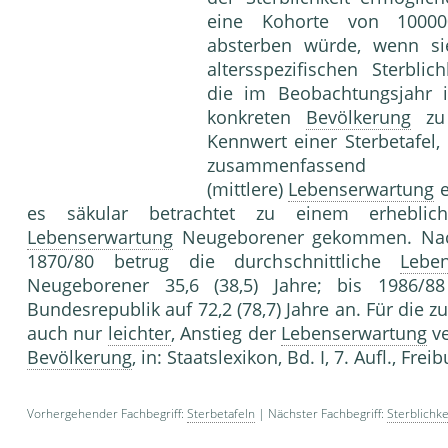
eine Kohorte von 100000
absterben würde, wenn si
altersspezifischen Sterblic
die im Beobachtungsjahr i
konkreten
Bevölkerung
zu 
Kennwert einer Sterbetafel
zusammenfassend be- sch
(mittlere)
Lebenserwartung
e
es säkular betrachtet zu einem erheblich
Lebenserwartung
Neugeborener gekommen. Nach 
1870/80 betrug die durchschnittliche
Lebe
Neugeborener 35,6 (38,5) Jahre; bis 1986/8
Bundesrepublik auf 72,2 (78,7) Jahre an. Für die z
auch nur
leichter
, Anstieg der
Lebenserwartung
v
Bevölkerung
, in: Staatslexikon, Bd. I, 7. Aufl., Frei
Vorhergehender Fachbegriff:
Sterbetafeln
| Nächster Fachbegriff:
Sterblichk