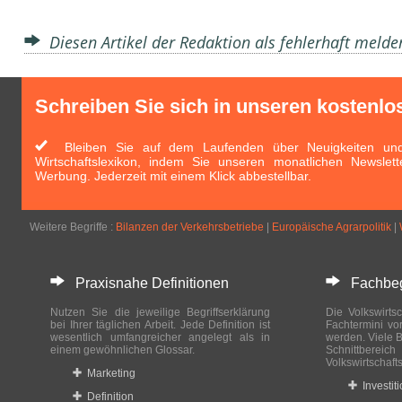
Diesen Artikel der Redaktion als fehlerhaft meld
Schreiben Sie sich in unseren kostenlo
Bleiben Sie auf dem Laufenden über Neuigkeiten und 
Wirtschaftslexikon, indem Sie unseren monatlichen Newslett
Werbung. Jederzeit mit einem Klick abbestellbar.
Weitere Begriffe :
Bilanzen der Verkehrsbetriebe
|
Europäische Agrarpolitik
|
Praxisnahe Definitionen
Fachbegri
Nutzen Sie die jeweilige Begriffserklärung
Die Volkswirtsc
bei Ihrer täglichen Arbeit. Jede Definition ist
Fachtermini vo
wesentlich umfangreicher angelegt als in
werden. Viele B
einem gewöhnlichen Glossar.
Schnittberei
Volkswirtschaft
Marketing
Investit
Definition