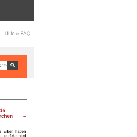
Hilfe & FAQ
nde
ärchen –
s Erben haben
perfektioniert