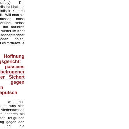
:Pixabay) Die
lschaft hat ein
tistik. Klar, es
ik. Will man sie
erfassen, muss
r übel – selbst
 Und natürlich
 weder im Kopf
Taschenrechner
oden holen.
t es mittlerweile
Hoffnung
sgericht:
 passives
 betrogener
ker Sichert
 gegen
en
eputsch
 wiederholt
, das, was sich
Niedersachsen
hts anderes als
er rot-grünen
ung gegen den
at und die