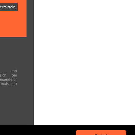
en und
 sich bei
onderer
rmals pro