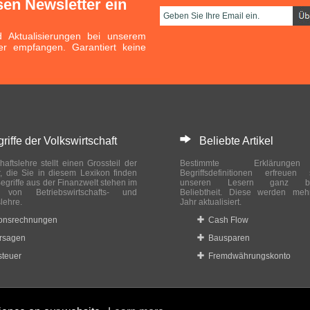
sen Newsletter ein
Aktualisierungen bei unserem
er empfangen. Garantiert keine
ffe der Volkswirtschaft
Beliebte Artikel
haftslehre stellt einen Grossteil der
Bestimmte Erklärung
r, die Sie in diesem Lexikon finden
Begriffsdefinitionen erfreuen
egriffe aus der Finanzwelt stehen im
unseren Lesern ganz bes
ch von Betriebswirtschafts- und
Beliebtheit. Diese werden meh
slehre.
Jahr aktualisiert.
ionsrechnungen
Cash Flow
rsagen
Bausparen
teuer
Fremdwährungskonto