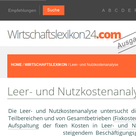
Empfehlungen
A
B
C
D
E
HOME
/
WIRTSCHAFTSLEXIKON
/ Leer- und Nutzkostenanalyse
Leer- und Nutzkostenanal
Die Leer- und Nutzkostenanalyse untersucht di
Teilbereichen und von Gesamtbetrieben (
Fixkoste
Aufspaltung
der fixen Kosten in
Leer- und N
steigendem
Beschäftigungs