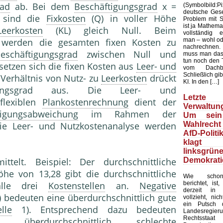
rad
ab. Bei dem
Beschäftigungsgrad
x =
(Symbolbild
deutsche Gesel
 sind die
Fixkosten
(Q) in voller Höhe
Problem mit Sta
ist ja Mathemat
Leerkosten
(KL) gleich Null. Beim
vollständig 
man – wohl ode
erden die gesamten fixen Kosten zu
nachrechnen.
eschäftigungsgrad
zwischen Null und
muss man das
tun noch den 
 setzen sich die fixen Kosten aus
Leer- und
vom Dachb
Schließlich gib
erhältnis von Nutz- zu
Leerkosten
drückt
KI. In den […]
utzungsgrad aus. Die Leer- und
Letzte 
flexiblen
Plankostenrechnung
dient der
Verwaltung
tigungsabweichung
im Rahmen der
Um sein
Wahlrecht
die Leer- und Nutzkostenanalyse werden
AfD-Politi
klagt
linksgrün
Demokrati
ittelt. Beispiel: Der durchschnittliche
he von 13,28 gibt die durchschnittliche
Wie schon
berichtet, ist
lle drei
Kostenstellen
an.
Negative
derzeit in 
e) bedeuten eine überdurchschnittlich gute
vollzieht, nic
ein Putsch d
lle
1). Entsprechend dazu bedeuten
Landesregier
Rechtssta
n überdurchschnittlich schlechte