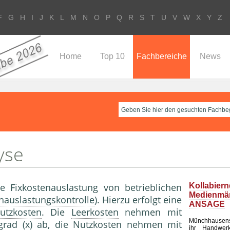
F
G
H
I
J
K
L
M
N
O
P
Q
R
S
T
U
V
W
X
Y
Z
Home
Top 10
Fachbereiche
News
yse
e Fixkostenauslastung von betrieblichen
Kollabier
Medienm
nauslastungskontrolle
). Hierzu erfolgt eine
ANSAGE
utzkosten
. Die
Leerkosten
nehmen mit
Münchhausen
grad
(x) ab, die
Nutzkosten
nehmen mit
ihr Handwerk 