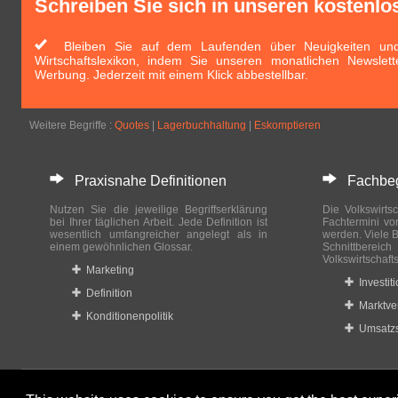
Schreiben Sie sich in unseren kostenlo
Bleiben Sie auf dem Laufenden über Neuigkeiten und 
Wirtschaftslexikon, indem Sie unseren monatlichen Newslett
Werbung. Jederzeit mit einem Klick abbestellbar.
Weitere Begriffe :
Quotes
|
Lagerbuchhaltung
|
Eskomptieren
Praxisnahe Definitionen
Fachbegri
Nutzen Sie die jeweilige Begriffserklärung
Die Volkswirtsc
bei Ihrer täglichen Arbeit. Jede Definition ist
Fachtermini vo
wesentlich umfangreicher angelegt als in
werden. Viele B
einem gewöhnlichen Glossar.
Schnittberei
Volkswirtschaft
Marketing
Investit
Definition
Marktve
Konditionenpolitik
Umsatzs