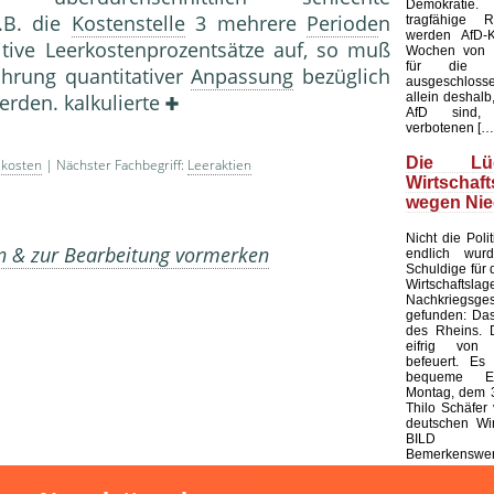
Demokratie
.B. die
Kostenstelle
3 mehrere
Periode
n
tragfähige R
werden AfD-K
itive Leerkostenprozentsätze auf, so muß
Wochen von d
für die K
ührung quantitativer
Anpassung
bezüglich
ausgeschloss
allein deshalb,
erden. kalkulierte
AfD sind, 
verbotenen […
Die L
zkosten
| Nächster Fachbegriff:
Leeraktien
Wirtschaf
wegen Nie
Nicht die Polit
en & zur Bearbeitung vormerken
endlich wur
Schuldige für 
Wirtschaf
Nachkriegsges
gefunden: Das
des Rheins. 
eifrig von
befeuert. Es 
bequeme Er
Montag, dem 3
Thilo Schäfer 
deutschen Wir
BILD
Bemerkenswert