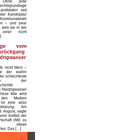
. Ohne jede
echtsgrundlage
andidaten seit
er Kandidatur
ommunalwahl
en – und zwar
 weil sie in der
einer nicht
]
üge vom
tsrückgang
drigwasser
ik, nicht Merz –
de der wahre
die schlechteste
tslage der
chichte
 Niedrigwasser
Diese Mär wird
 den Medien
ist eine allzu
klärung. Am
. August, sagte
vom Institut der
tschaft (IW) zu
 etwas
es. Das […]