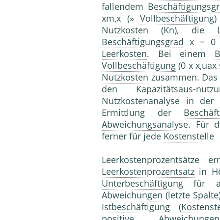
fallendem
Beschäftigungsg
xm,x (»
Vollbeschäftigung
)
Nutzkosten
(Kn), die
Beschäftigungsgrad
x = 0 w
Leerkosten
. Bei einem
B
Vollbeschäftigung
(0 x x,uax
Nutzkosten
zusammen. Das V
den Kapazitätsaus-n
Nutzkostenanalyse in der 
Ermittlung der
Beschäf
Abweichungsanalyse
. Für 
ferner für jede
Kostenstelle
Leerkostenprozentsätze erm
Leerkostenprozentsatz
in Hö
Unterbeschäftigung
für a
Abweichungen
(letzte Spalt
Istbeschäftigung
(
Kostenste
positive Abweichung
e