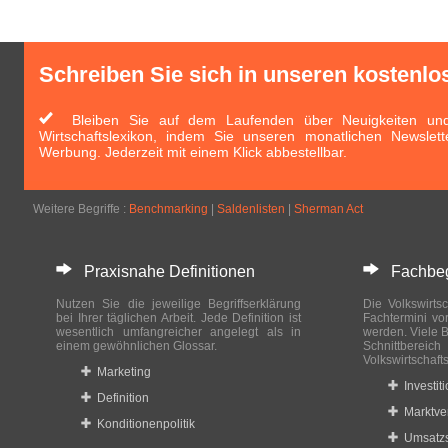
Schreiben Sie sich in unseren kostenlo
Bleiben Sie auf dem Laufenden über Neuigkeiten und 
Wirtschaftslexikon, indem Sie unseren monatlichen Newslett
Werbung. Jederzeit mit einem Klick abbestellbar.
Weitere Begriffe :
Benchmarking
|
Saldenlisten
|
Sherman Act
Praxisnahe Definitionen
Fachbegri
Nutzen Sie die jeweilige Begriffserklärung
Die Volkswirtsc
bei Ihrer täglichen Arbeit. Jede Definition ist
Fachtermini vo
wesentlich umfangreicher angelegt als in
werden. Viele B
einem gewöhnlichen Glossar.
Schnittberei
Volkswirtschaft
Marketing
Investit
Definition
Marktve
Konditionenpolitik
Umsatzs