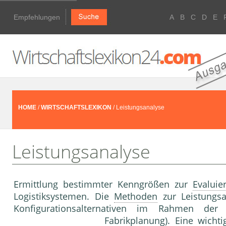
Empfehlungen
A
B
C
D
E
HOME
/
WIRTSCHAFTSLEXIKON
/ Leistungsanalyse
Leistungsanalyse
Ermittlung bestimmter Kenngrößen zur
Evaluie
Logistiksystemen. Die
Methoden
zur Leistungs
Konfigurationsalternativen im Rahmen der 
Fabrikplanung
). Eine wicht