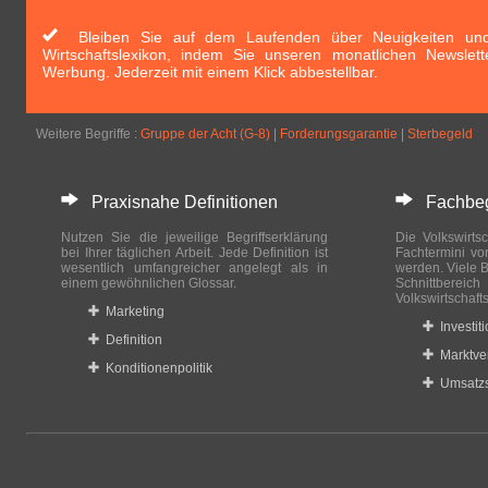
Bleiben Sie auf dem Laufenden über Neuigkeiten und 
Wirtschaftslexikon, indem Sie unseren monatlichen Newslett
Werbung. Jederzeit mit einem Klick abbestellbar.
Weitere Begriffe :
Gruppe der Acht (G-8)
|
Forderungsgarantie
|
Sterbegeld
Praxisnahe Definitionen
Fachbegri
Nutzen Sie die jeweilige Begriffserklärung
Die Volkswirtsc
bei Ihrer täglichen Arbeit. Jede Definition ist
Fachtermini vo
wesentlich umfangreicher angelegt als in
werden. Viele B
einem gewöhnlichen Glossar.
Schnittberei
Volkswirtschaft
Marketing
Investit
Definition
Marktve
Konditionenpolitik
Umsatzs