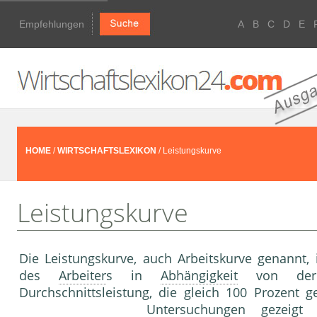
Empfehlungen
A
B
C
D
E
HOME
/
WIRTSCHAFTSLEXIKON
/ Leistungskurve
Leistungskurve
Die Leistungskurve, auch Arbeitskurve genannt, 
des
Arbeiter
s in
Abhängigkeit
von der T
Durchschnittsleistung, die gleich 100 Prozent g
Untersuchungen gezeigt