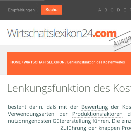
Empfehlungen
A
B
C
D
E
HOME
/
WIRTSCHAFTSLEXIKON
/ Lenkungsfunktion des Kostenwertes
Lenkungsfunktion des Kos
besteht darin, daß mit der
Bewertung
der Kost
Verwendungsarten der
Produktionsfaktoren
de
nutzbringendsten Gütererstellung führen. Die einz
Zuführung der knappen
Pro