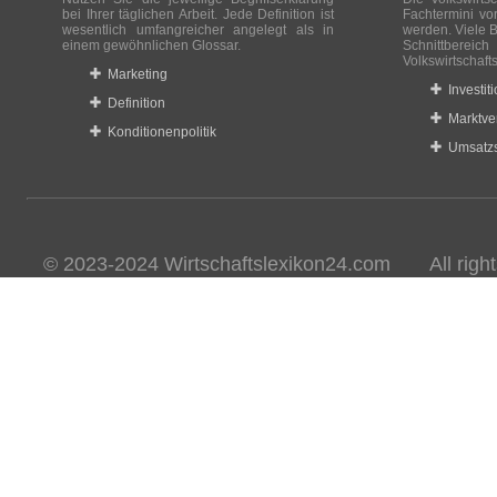
bei Ihrer täglichen Arbeit. Jede Definition ist
Fachtermini vo
wesentlich umfangreicher angelegt als in
werden. Viele B
einem gewöhnlichen Glossar.
Schnittberei
Volkswirtschaft
Marketing
Investit
Definition
Marktve
Konditionenpolitik
Umsatzs
© 2023-2024 Wirtschaftslexikon24.com All rights