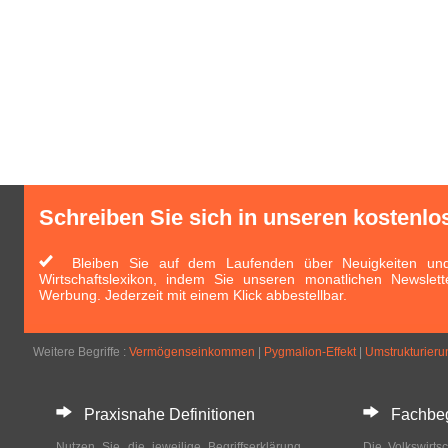
Schreiben Sie sich in unseren kostenlo
Bleiben Sie auf dem Laufenden über Neuigkeiten und 
Wirtschaftslexikon, indem Sie unseren monatlichen Newslett
Werbung. Jederzeit mit einem Klick abbestellbar.
Weitere Begriffe :
Vermögenseinkommen
|
Pygmalion-Effekt
|
Umstrukturierun
Praxisnahe Definitionen
Fachbegri
Nutzen Sie die jeweilige Begriffserklärung
Die Volkswirtsc