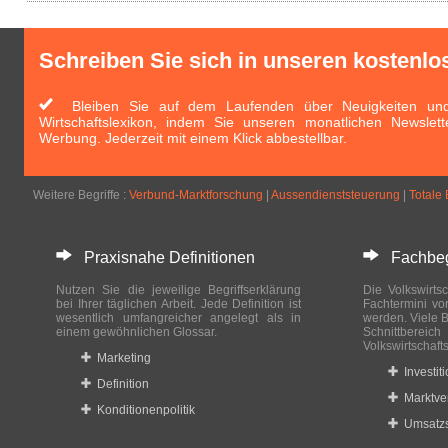
Schreiben Sie sich in unseren kostenlo
Bleiben Sie auf dem Laufenden über Neuigkeiten und 
Wirtschaftslexikon, indem Sie unseren monatlichen Newslett
Werbung. Jederzeit mit einem Klick abbestellbar.
Weitere Begriffe :
Verbund-Marktforschung
|
Aussendienststeuerung
|
Totale
Praxisnahe Definitionen
Fachbegri
Nutzen Sie die jeweilige Begriffserklärung
Die Volkswirtsc
bei Ihrer täglichen Arbeit. Jede Definition ist
Fachtermini vo
wesentlich umfangreicher angelegt als in
werden. Viele B
einem gewöhnlichen Glossar.
Schnittberei
Volkswirtschaft
Marketing
Investit
Definition
Marktve
Konditionenpolitik
Umsatzs