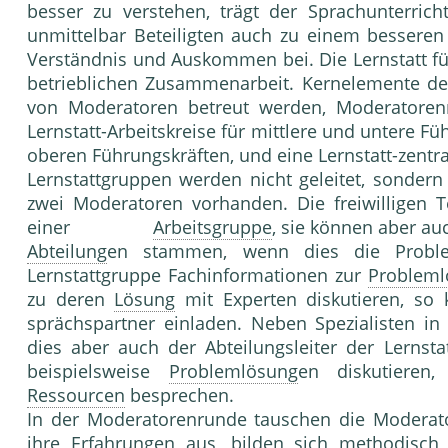
besser zu verste­hen, trägt der Sprachunterric
unmittelbar Beteiligten auch zu einem besseren 
Verständnis und Auskommen bei. Die Lernstatt fü
betrieblichen Zusammenarbeit. Kernelemente der 
von Moderatoren betreut werden, Moderatorenru
Lernstatt-Arbeitskreise für mittlere und untere F
oberen Führungskräften, und eine Lernstatt-zentra
Lernstattgruppen werden nicht geleitet, sondern
zwei Mo­deratoren vorhanden. Die freiwilligen 
einer
Arbeitsgruppe
, sie können aber au
Abteilung
en stammen, wenn dies die Problem
Lernstattgruppe Fachinformationen zur
Probleml
zu deren
Lösung
mit Experten diskutie­ren, so 
sprächspartner einladen. Neben Spezialisten in
dies aber auch der Abteilungsleiter der Lernst
beispielsweise
Problemlösung
en diskutieren,
Ressourcen
bespre­chen.
In der Moderatorenrunde tauschen die Moderato
ihre Er­fahrungen aus, bilden sich methodisc