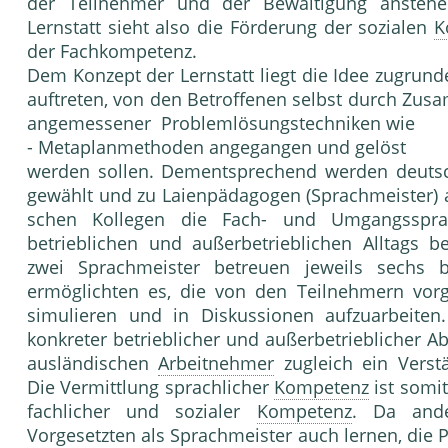
der Teilnehmer und der Bewälti­gung anstehen
Lernstatt sieht also die Förderung der so­zialen
K
der Fachkompetenz.
Dem Konzept der Lernstatt liegt die Idee zugrun­d
auftre­ten, von den Betroffenen selbst durch Zus
angemessener Problemlösungstechniken wie
- Metaplanmethoden angegangen und gelöst
werden sollen. Dementsprechend werden deut­
gewählt und zu Laienpädagogen (Sprachmei­ster) a
schen Kollegen die Fach- und Umgangssprac
betrieblichen und außerbetrieblichen Alltags b
zwei Sprachmeister be­treuen jeweils sechs 
ermöglichten es, die von den Teil­nehmern vorg
simulieren und in Diskussionen aufzuar­beiten
konkreter betrieblicher und außerbetrieblicher A
ausländischen
Arbeitnehmer
zugleich ein Ver­s
Die Vermittlung sprachlicher
Kompetenz
ist somi
fachlicher und sozialer
Kompetenz
. Da ande
Vorgesetzten als Sprachmeister auch lernen, die