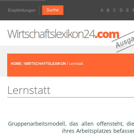
Empfehlungen
A
B
C
D
E
HOME
/
WIRTSCHAFTSLEXIKON
/ Lernstatt
Lernstatt
Gruppenarbeitsmodell, das allen offensteht, die
ihres
Arbeitsplatz
es befass