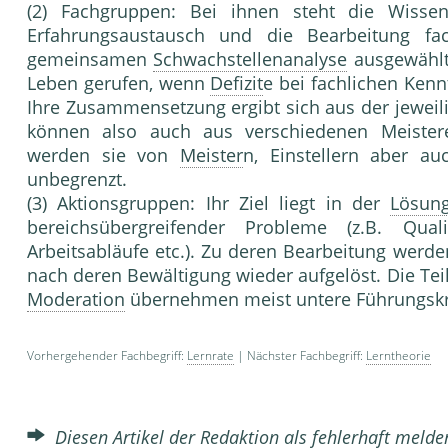
(2) Fachgruppen: Bei ihnen steht die Wissens
Erfahrungs­austausch und die Bearbeitung f
gemeinsamen
Schwachstellenanalyse
ausgewählt
Leben gerufen, wenn
Defizit
e bei fachlichen Kenn
Ihre Zusammen­setzung ergibt sich aus der jeweil
können also auch aus verschiedenen Meiste
werden sie von
Meister
n, Einstel­lern aber a
unbegrenzt.
(3) Aktionsgruppen: Ihr Ziel liegt in der
Lösun
bereichs­übergreifender Probleme (z.B. Quali
Arbeitsabläufe etc.). Zu deren Bearbeitung werde
nach deren Bewältigung wieder aufgelöst. Die Teil
Moderation
übernehmen meist untere Führungskr
Vorhergehender Fachbegriff:
Lernrate
| Nächster Fachbegriff:
Lerntheorie
Diesen Artikel der Redaktion als fehlerhaft meld