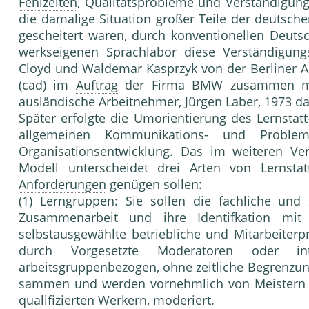
Fehlzeiten
, Qualitätsprobleme und Ver­ständigung
die damalige Situation großer Teile der deutsch
gescheitert waren, durch konventionellen Deuts
werkseigenen Sprachlabor diese Verständi­gung
Cloyd und Waldemar Kasprzyk von der Berliner
A
(cad) im
Auftrag
der Firma BMW zusammen mit 
ausländische Ar­beitnehmer, Jürgen Laber, 1973 da
Später erfolgte die Umorientierung des Lern­st
all­gemeinen Kommunikations- und Problemlö
Organisati­onsentwicklung. Das im weiteren Ver
Modell unter­scheidet drei Arten von Lernstatt
Anforderungen
genügen sollen:
(1) Lerngruppen: Sie sollen die fachliche und 
Zusam­menarbeit und ihre Identifkation mi
selbstausgewählte be­triebliche und Mitarbeiter
durch Vorgesetzte Moderatoren oder inte
arbeitsgruppenbezogen, ohne zeitliche Begren­zung
sammen und werden vornehmlich von
Meister
n
qualifi­zierten Werkern, moderiert.