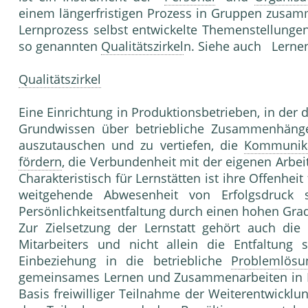
einem länger­fristigen Prozess in Gruppen zus
Lernprozess selbst ent­wickelte Themenstellunge
so genannten
Qualitätszirkel
n. Siehe auch Lernen
Qualitätszirkel
Eine Einrichtung in Produktionsbetrie­ben, in d
Grundwissen über betriebliche Zusam­menhänge 
auszutauschen und zu vertiefen, die
Kommunik
fördern
, die Verbundenheit mit der eige­nen Arbei
Charakteristisch für Lernstätten ist ihre Offenheit
weitgehende Abwesenheit von Erfolgsdruck
Persönlich­keitsentfaltung durch einen hohen Gra
Zur Zielsetzung der Lernstatt gehört auch die
Mitarbei­ters und nicht allein die Entfaltung 
Einbeziehung in die betriebliche
Problemlösu
gemeinsames Lernen und Zusam­menarbeiten in K
Basis freiwilliger Teilnahme der Wei­terentwickl