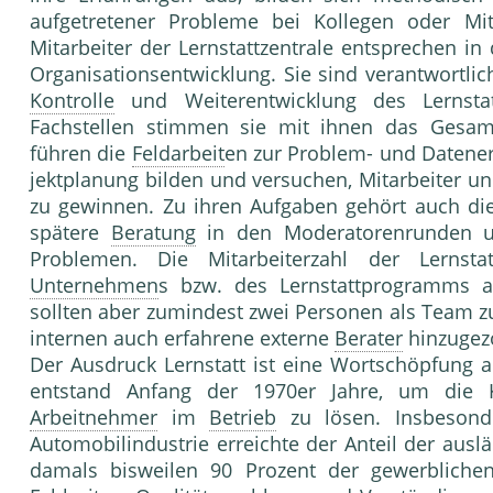
aufgetretener Probleme bei Kollegen oder Mita
Mitarbeiter der Lern­stattzentrale entsprechen i
Organisationsent­wicklung. Sie sind verantwortlic
Kontrolle
und Weiterent­wicklung des Lernsta
Fachstellen stimmen sie mit ihnen das Gesamtk
führen die
Feldarbeit
en zur Problem- und Da­tene
jektplanung bilden und versuchen, Mitarbeiter un
zu gewinnen. Zu ihren Aufgaben gehört auch di
spätere
Beratung
in den Moderatorenrunden un
Problemen. Die Mitarbeiterzahl der Lernst
Unternehmen
s bzw. des Lern­stattprogramms a
sollten aber zumindest zwei Personen als Team 
internen auch erfahrene externe
Berater
hinzugez
Der Ausdruck Lernstatt ist eine Wortschöpfung a
ent­stand Anfang der 1970er Jahre, um die 
Arbeitnehmer
im
Betrieb
zu lösen. Insbesonde
Automobilindustrie erreichte der Anteil der ausl
damals bisweilen 90 Prozent der gewerblich