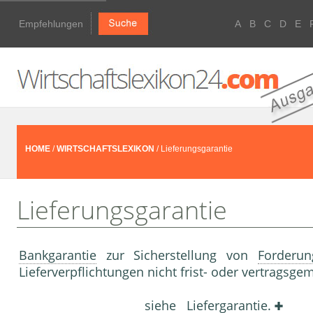
Empfehlungen
A
B
C
D
E
HOME
/
WIRTSCHAFTSLEXIKON
/ Lieferungsgarantie
Lieferungsgarantie
Bankgarantie
zur Sicherstellung von
Forderun
Lieferverpflichtungen nicht frist- oder vertragsgem
siehe Liefergarantie.