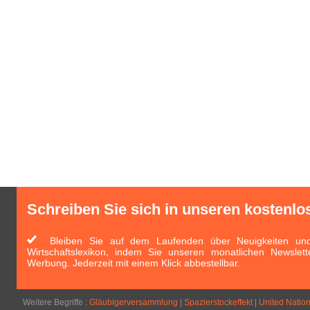
Schreiben Sie sich in unseren kostenlo
Bleiben Sie auf dem Laufenden über Neuigkeiten und 
Wirtschaftslexikon, indem Sie unseren monatlichen Newslett
Werbung. Jederzeit mit einem Klick abbestellbar.
Weitere Begriffe :
Gläubigerversammlung
|
Spazierstockeffekt
|
United Nation