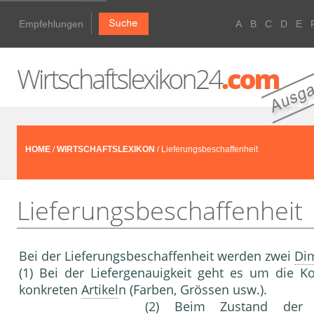
Empfehlungen
A
B
C
D
E
HOME
/
WIRTSCHAFTSLEXIKON
/ Lieferungsbeschaffenheit
Lieferungsbeschaffenheit
Bei der Lieferungsbeschaffenheit werden zwei
Di
(1) Bei der Liefergenauig­keit geht es um die K
konkreten
Artikel
n (Farben, Grössen usw.).
(2) Beim Zustand der 