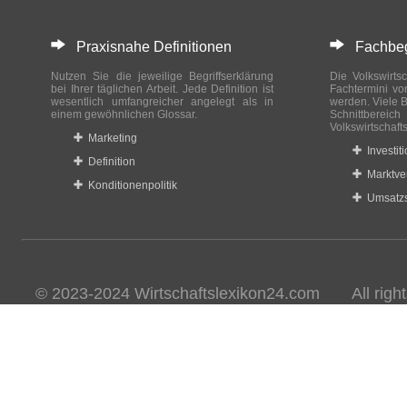
Praxisnahe Definitionen
Fachbegri
Nutzen Sie die jeweilige Begriffserklärung
Die Volkswirtsc
bei Ihrer täglichen Arbeit. Jede Definition ist
Fachtermini vo
wesentlich umfangreicher angelegt als in
werden. Viele B
einem gewöhnlichen Glossar.
Schnittberei
Volkswirtschaft
Marketing
Investit
Definition
Marktve
Konditionenpolitik
Umsatzs
© 2023-2024 Wirtschaftslexikon24.com All rights