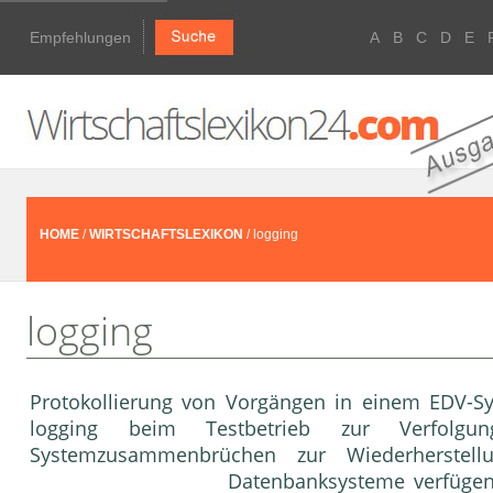
Empfehlungen
A
B
C
D
E
HOME
/
WIRTSCHAFTSLEXIKON
/ logging
logging
Protokollierung von Vorgängen in einem EDV-S
logging beim Testbetrieb zur Verfolgu
Systemzusammenbrüchen zur Wiederherste
Datenbanksysteme
verfügen