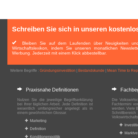
Schreiben Sie sich in unseren kostenlo
Bleiben Sie auf dem Laufenden über Neuigkeiten und 
Wirtschaftslexikon, indem Sie unseren monatlichen Newslett
Werbung. Jederzeit mit einem Klick abbestellbar.
Weitere Begriffe :
Gründungsinvestition
|
Bestandskunde
|
Mean Time to Rep
Praxisnahe Definitionen
Fachbegri
Nutzen Sie die jeweilige Begriffserklärung
Die Volkswirtsc
bei Ihrer täglichen Arbeit. Jede Definition ist
Fachtermini vo
wesentlich umfangreicher angelegt als in
werden. Viele B
einem gewöhnlichen Glossar.
Schnittberei
Volkswirtschaft
Marketing
Investit
Definition
Marktve
Konditionenpolitik