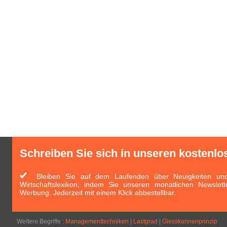
Schreiben Sie sich in unseren kostenlo
Bleiben Sie auf dem Laufenden über Neuigkeiten und 
Wirtschaftslexikon, indem Sie unseren monatlichen Newslett
Werbung. Jederzeit mit einem Klick abbestellbar.
Weitere Begriffe :
Managementtechniken
|
Lastgrad
|
Giesskannenprinzip