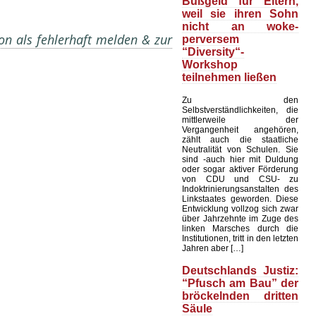
Bußgeld für Eltern,
weil sie ihren Sohn
nicht an woke-
on als fehlerhaft melden & zur
perversem
“Diversity“-
Workshop
teilnehmen ließen
Zu den
Selbstverständlichkeiten, die
mittlerweile der
Vergangenheit angehören,
zählt auch die staatliche
Neutralität von Schulen. Sie
sind -auch hier mit Duldung
oder sogar aktiver Förderung
von CDU und CSU- zu
Indoktrinierungsanstalten des
Linkstaates geworden. Diese
Entwicklung vollzog sich zwar
über Jahrzehnte im Zuge des
linken Marsches durch die
Institutionen, tritt in den letzten
Jahren aber […]
Deutschlands Justiz:
“Pfusch am Bau” der
bröckelnden dritten
Säule