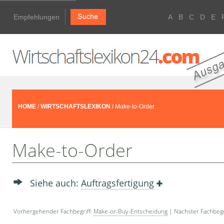
Empfehlungen
A
B
C
D
E
HOME
/
WIRTSCHAFTSLEXIKON
/ Make-to-Order
Make-to-Order
Siehe auch:
Auftragsfertigung
Vorhergehender Fachbegriff:
Make-or-Buy-Entscheidung
| Nächster Fachbegr