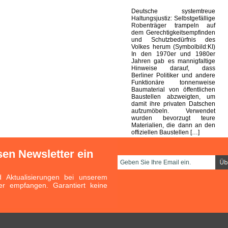
Deutsche systemtreue
Haltungsjustiz: Selbstgefällige
Robenträger trampeln auf
dem Gerechtigkeitsempfinden
und Schutzbedürfnis des
Volkes herum (Symbolbild:KI)
In den 1970er und 1980er
Jahren gab es mannigfaltige
Hinweise darauf, dass
Berliner Politiker und andere
Funktionäre tonnenweise
Baumaterial von öffentlichen
Baustellen abzweigten, um
damit ihre privaten Datschen
aufzumöbeln. Verwendet
wurden bevorzugt teure
Materialien, die dann an den
offiziellen Baustellen […]
sen Newsletter ein
Aktualisierungen bei unserem
er empfangen. Garantiert keine