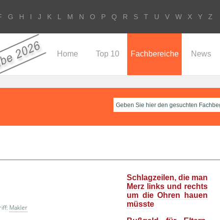
F
G
H
I
J
K
L
M
N
O
P
Q
R
S
T
U
V
W
X
Y
Z
Home
Top 10
Fachbereiche
News
Schlagzeilen, die man
Merz links und rechts
um die Ohren hauen
müsste
iff:
Makler