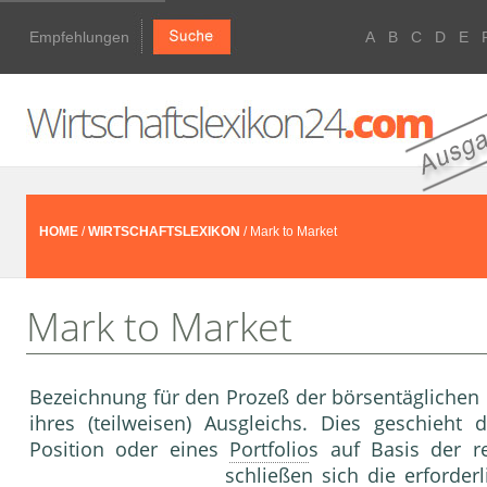
Empfehlungen
A
B
C
D
E
HOME
/
WIRTSCHAFTSLEXIKON
/ Mark to Market
Mark to Market
Bezeichnung für den Prozeß der börsentäglichen F
ihres (teilweisen) Ausgleichs. Dies geschieht 
Position oder eines
Portfolio
s auf Basis der r
schließen sich die erforder