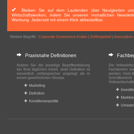
Bleiben Sie auf dem Laufenden über Neuigkeiten und 
Wirtschaftslexikon, indem Sie unseren monatlichen Newslett
Werbung. Jederzeit mit einem Klick abbestellbar.
Weitere Begriffe :
Corporate Governance Kodex
|
Zollfreigebiet
|
Association 
Praxisnahe Definitionen
Fachbegri
Nutzen Sie die jeweilige Begriffserklärung
Die Volkswirtsc
bei Ihrer täglichen Arbeit. Jede Definition ist
Fachtermini vo
wesentlich umfangreicher angelegt als in
werden. Viele B
einem gewöhnlichen Glossar.
Schnittberei
Volkswirtschaft
Marketing
Investit
Definition
Marktve
Konditionenpolitik
Umsatzs