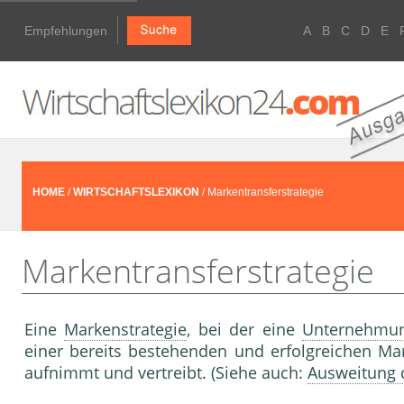
Empfehlungen
A
B
C
D
E
HOME
/
WIRTSCHAFTSLEXIKON
/ Markentransferstrategie
Markentransferstrategie
Eine
Markenstrategie
, bei der eine
Unternehmu
einer bereits bestehenden und erfolgreichen Ma
aufnimmt und vertreibt. (Siehe auch:
Ausweitung 