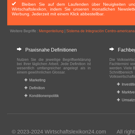
Bleiben Sie auf dem Laufenden über Neuigkeiten und 
Wirtschaftslexikon, indem Sie unseren monatlichen Newslett
Werbung. Jederzeit mit einem Klick abbestellbar.
Weitere Begriffe :
Mengenteilung
|
Sistema de Integraciön Centro-americana
Praxisnahe Definitionen
Fachbegri
Nutzen Sie die jeweilige Begriffserklärung
Die Volkswirtsc
bei Ihrer täglichen Arbeit. Jede Definition ist
Fachtermini vo
wesentlich umfangreicher angelegt als in
werden. Viele B
einem gewöhnlichen Glossar.
Schnittberei
Volkswirtschaft
Marketing
Investit
Definition
Marktve
Konditionenpolitik
Umsatzs
© 2023-2024 Wirtschaftslexikon24.com All rights