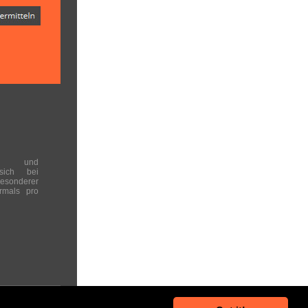
en und
 sich bei
onderer
rmals pro