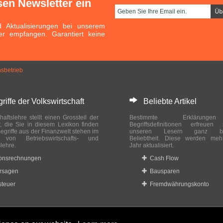
sen Newsletter ein
Aktualisierungen bei unserem
er empfangen. Garantiert keine
nsbetrieb
ffe der Volkswirtschaft
Beliebte Artikel
haftslehre stellt einen Grossteil der
Bestimmte Erklärung
r, die Sie in diesem Lexikon finden
Begriffsdefinitionen erfreuen
egriffe aus der Finanzwelt stehen im
unseren Lesern ganz bes
ch von Betriebswirtschafts- und
Beliebtheit. Diese werden meh
slehre.
Jahr aktualisiert.
ionsrechnungen
Cash Flow
rsagen
Bausparen
teuer
Fremdwährungskonto