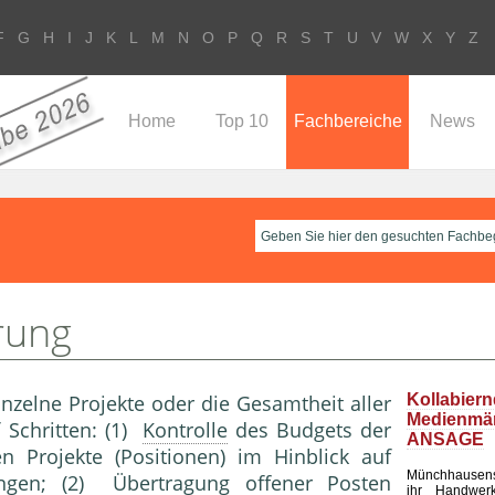
F
G
H
I
J
K
L
M
N
O
P
Q
R
S
T
U
V
W
X
Y
Z
Home
Top 10
Fachbereiche
News
rung
nzelne Projekte oder die Gesamtheit aller
Kollabier
Medienm
f Schritten: (1)
Kontrolle
des Budgets der
ANSAGE
 Projekte (Positionen) im Hinblick auf
Münchhausen
ngen; (2) Übertragung offener Posten
ihr Handwerk 