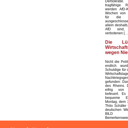
Demokratie
tragfähige R
werden AfD-K
Wochen von d
für die K
ausgeschloss
allein deshalb,
AfD sind, 
verbotenen […
Die L
Wirtschaf
wegen Nie
Nicht die Polit
endlich wur
Schuldige für 
Wirtschaf
Nachkriegsges
gefunden: Das
des Rheins. 
eifrig von
befeuert. Es 
bequeme Er
Montag, dem 3
Thilo Schäfer 
deutschen Wir
BILD
Bemerkenswert