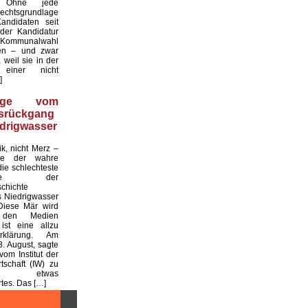
. Ohne jede
echtsgrundlage
andidaten seit
er Kandidatur
ommunalwahl
en – und zwar
 weil sie in der
einer nicht
]
üge vom
tsrückgang
drigwasser
ik, nicht Merz –
de der wahre
die schlechteste
tslage der
chichte
 Niedrigwasser
Diese Mär wird
 den Medien
ist eine allzu
klärung. Am
. August, sagte
vom Institut der
tschaft (IW) zu
 etwas
es. Das […]