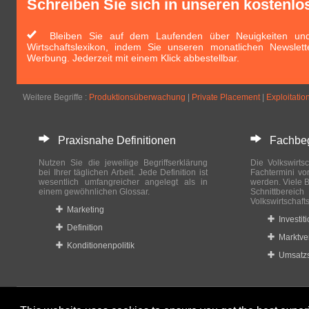
Schreiben Sie sich in unseren kostenlo
Bleiben Sie auf dem Laufenden über Neuigkeiten und 
Wirtschaftslexikon, indem Sie unseren monatlichen Newslett
Werbung. Jederzeit mit einem Klick abbestellbar.
Weitere Begriffe :
Produktionsüberwachung
|
Private Placement
|
Exploitatio
Praxisnahe Definitionen
Fachbegri
Nutzen Sie die jeweilige Begriffserklärung
Die Volkswirtsc
bei Ihrer täglichen Arbeit. Jede Definition ist
Fachtermini vo
wesentlich umfangreicher angelegt als in
werden. Viele B
einem gewöhnlichen Glossar.
Schnittberei
Volkswirtschaft
Marketing
Investit
Definition
Marktve
Konditionenpolitik
Umsatzs