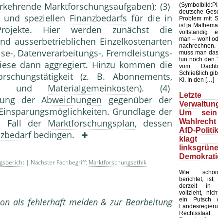
erkehrende Marktforschungsaufgaben); (3)
(Symbolbild
deutsche Gesel
n und speziellen
Finanzbedarf
s für die in
Problem mit Sta
ist ja Mathemat
rojekte. Hier werden zunächst die
vollständig 
man – wohl ode
und ausserbetrieblichen Einzelkostenarten
nachrechnen.
eise-, Datenverarbeitungs-, Fremdleistungs-
muss man das
tun noch den 
iese dann aggregiert. Hinzu kommen die
vom Dachb
Schließlich gib
schungstätigkeit (z. B. Abonnements,
KI. In den […]
träge und
Materialgemeinkosten
). (4)
Letzte 
dung der
Abweichungen
gegenüber der
Verwaltung
 Einsparungsmöglichkeiten. Grundlage der
Um sein
Wahlrecht
m Fall der
Marktforschungsplan
, dessen
AfD-Politi
nzbedarf
bedingen.
klagt
linksgrün
Demokrati
gsbericht
| Nächster Fachbegriff:
Marktforschungsethik
Wie schon
berichtet, ist
derzeit in 
vollzieht, nic
ein Putsch d
on als fehlerhaft melden & zur Bearbeitung
Landesregier
Rechtssta