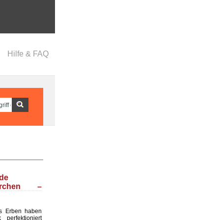
Hilfe & FAQ
nde
ärchen –
s Erben haben
perfektioniert