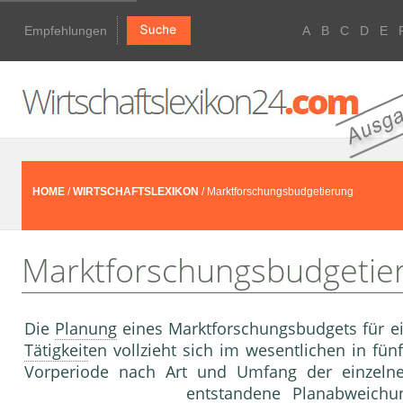
Empfehlungen
A
B
C
D
E
HOME
/
WIRTSCHAFTSLEXIKON
/ Marktforschungsbudgetierung
Marktforschungsbudgetie
Die
Planung
eines Marktforschungsbudgets für ei
Tätigkeit
en vollzieht sich im wesentlichen in fün
Vorperiode nach Art und Umfang der einzelnen
entstandene Planabweichu