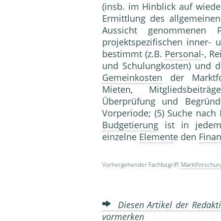
(insb. im Hinblick auf wied
Ermittlung des allgemeine
Aussicht genommenen P
projektspezifischen inner- 
bestimmt (z.B.
Personal
-, R
und Schulungkosten) und d
Gemeinkosten
der Marktfor
Mieten, Mitgliedsbei
Überprüfung und Begrün
Vorperiode; (5) Suche nach
Budgetierung
ist in jede
einzelne
Element
e den
Fina
Vorhergehender Fachbegriff:
Marktforschun
Diesen Artikel der Redakti
vormerken