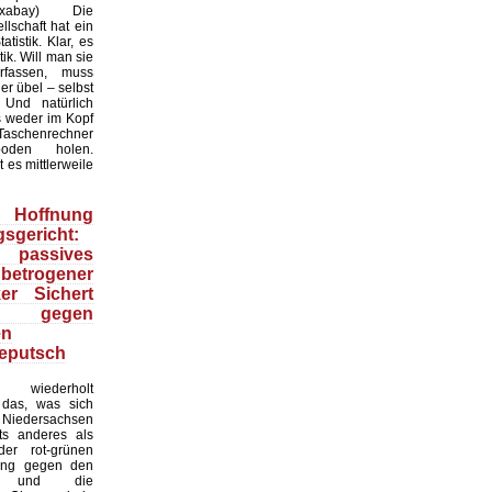
:Pixabay) Die
lschaft hat ein
tistik. Klar, es
ik. Will man sie
erfassen, muss
r übel – selbst
 Und natürlich
 weder im Kopf
Taschenrechner
oden holen.
t es mittlerweile
Hoffnung
sgericht:
 passives
 betrogener
ker Sichert
 gegen
en
eputsch
 wiederholt
, das, was sich
Niedersachsen
hts anderes als
er rot-grünen
ung gegen den
at und die